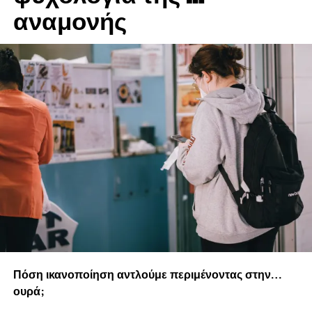
«Καλό παιδί…έως πότε;
αναμονής
DON'T MISS
Οικογένεια: Το πρώτο σχολείο της ζωής.
Πόση ικανοποίηση αντλούμε περιμένοντας στην…
ουρά;