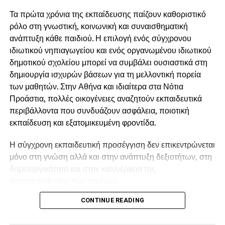
φορτίζει το αντικείμενο με περισσότερη αξία. Είναι μια
Τα πρώτα χρόνια της εκπαίδευσης παίζουν καθοριστικό
μικρή «ερωτική οικονομία». Το γλυκό ή το κοκτέιλ γίνεται η
ρόλο στη γνωστική, κοινωνική και συναισθηματική
ανταμοιβή μετά τη ματαίωση.
ανάπτυξη κάθε παιδιού. Η επιλογή ενός σύγχρονου
ιδιωτικού νηπιαγωγείου και ενός οργανωμένου ιδιωτικού
Αν κάποιος αντέχει να περιμένει χωρίς άγχος, σημαίνει ότι
δημοτικού σχολείου μπορεί να συμβάλει ουσιαστικά στη
εσωτερικά έχει βιώσει αξιόπιστη φροντίδα και προβλέψιμη
δημιουργία ισχυρών βάσεων για τη μελλοντική πορεία
ανταπόκριση. Η ουρά τότε δεν είναι απειλή. Είναι
των μαθητών. Στην Αθήνα και ιδιαίτερα στα Νότια
τελετουργία.
Προάστια, πολλές οικογένειες αναζητούν εκπαιδευτικά
περιβάλλοντα που συνδυάζουν ασφάλεια, ποιοτική
Για άλλους, όμως, η
αναμονή μπορεί να ξυπνά θυμό,
εκπαίδευση και εξατομικευμένη φροντίδα.
ανυπομονησία ή ανάγκη φυγής
. Εκεί η ουρά αγγίζει
παλιά βιώματα ασυνέπειας ή εγκατάλειψης.
Η σύγχρονη εκπαιδευτική προσέγγιση δεν επικεντρώνεται
μόνο στη γνώση αλλά και στην ανάπτυξη δεξιοτήτων, στη
Σε πιο υπαρξιακό επίπεδο, η ουρά είναι μεταβατικός
δημιουργικότητα και στην καλλιέργεια της
χώρος. Δεν είσαι μέσα, δεν είσαι έξω. Είσαι καθ’ οδόν.
αυτοπεποίθησης των παιδιών.
Όπως στις μεταβάσεις της ζωής — από παιδί σε ενήλικα.
Η αναμονή είναι το ψυχικό διάστημα όπου γεννιέται το
CONTINUE READING
Η σημασία του ιδιωτικού νηπιαγωγείου Το
ιδιωτικό
νόημα.
νηπιαγωγείο
αποτελεί το πρώτο οργανωμένο