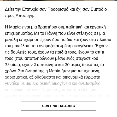
● γλωσσικές δεξιότητες
Δείτε την Επιτυχία σαν Προορισμό και όχι σαν Εμπόδιο
● μαθηματική σκέψη
προς Αποφυγή.
● οργανωμένες συνήθειες μελέτης
Η Μαρία είναι μία δραστήρια συμπαθητική και εργατική
επιχειρηματίας. Με το Γιάννη που είναι στέλεχος σε μια
● κοινωνική υπευθυνότητα
μεγάλη επιχείρηση έχουν δύο παιδιά και ζουν στα πλαίσια
του μοντέλου που ονομάζεται «μέση οικογένεια». Έχουν
Η σωστή εκπαιδευτική καθοδήγηση βοηθά τα παιδιά να
τις δουλειές τους, έχουν τα παιδιά τους, έχουν το σπίτι
αναπτύξουν θετική σχέση με τη μάθηση και να ενισχύσουν
τους (που αποπληρώνουν μέσω ενός στεγαστικού
την αυτοπεποίθησή τους. Ένα σύγχρονο και ασφαλές
25ετίας), έχουν 2 αυτοκίνητα και 20 μέρες διακοπές το
σχολικό περιβάλλον Η ασφάλεια και η ποιότητα του
χρόνο. Στα όνειρά της η Μαρία ήταν μια πετυχημένη,
σχολικού περιβάλλοντος αποτελούν βασικά κριτήρια
χαρισματική, αξιοθαύμαστη και οικονομικά εύρωστη
επιλογής για κάθε οικογένεια. Ένα οργανωμένο σχολικό
γυναίκα με μια εξαιρετική οικογένεια και ανεβασμένο
περιβάλλον μπορεί να προσφέρει:
κοινωνικό επίπεδο. Στην πραγματικότητα είναι μια
μεσόκοπη μοναχική γυναίκα που καταφέρνει να επιβιώνει
● σύγχρονες εγκαταστάσεις
παγιδευμένη μέσα στην βαρετή της καθημερινότητα.
CONTINUE READING
«Υπάρχουν και χειρότερα» λέει στον εαυτό της όταν αραιά
● μικρότερα τμήματα
και που την ζώνουν οι προσωπικές της ανασφάλειες.