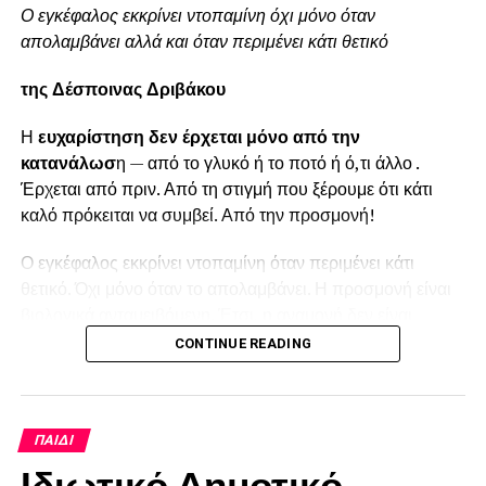
Ο εγκέφαλος εκκρίνει ντοπαμίνη όχι μόνο όταν
απολαμβάνει αλλά και όταν περιμένει κάτι θετικό
της Δέσποινας Δριβάκου
Η
ευχαρίστηση δεν έρχεται μόνο από την
κατανάλωσ
η — από το γλυκό ή το ποτό ή ό,τι άλλο .
Έρχεται από πριν. Από τη στιγμή που ξέρουμε ότι κάτι
καλό πρόκειται να συμβεί. Από την προσμονή!
Ο εγκέφαλος εκκρίνει ντοπαμίνη όταν περιμένει κάτι
θετικό. Όχι μόνο όταν το απολαμβάνει. Η προσμονή είναι
βιολογικά ανταμειβόμενη. Έτσι, η αναμονή δεν είναι
απλώς καθυστέρηση· γίνεται μέρος της εμπειρίας.
CONTINUE READING
Γι’ αυτό συχνά συμβαίνει κάτι παράδοξο: όσο
περισσότερο περιμένουμε, τόσο πιο «ωραίο» μας φαίνεται
μετά. Εδώ ενεργοποιείται το φαινόμενο της δικαιολόγησης
ΠΑΙΔΊ
της προσπάθειας. Αν επενδύσαμε χρόνο και ενέργεια, τότε
Ιδιωτικό Δημοτικό