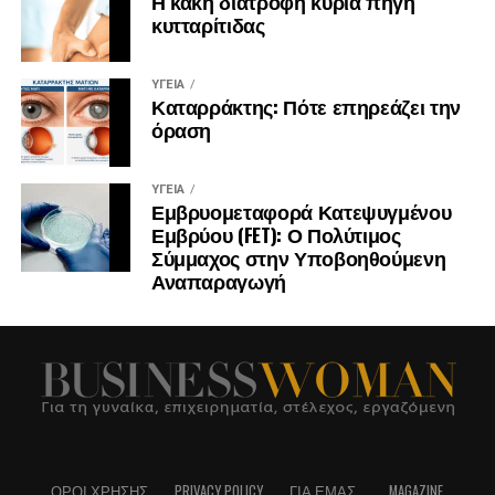
Η κακή διατροφή κύρια πηγή
κυτταρίτιδας
ΥΓΕΊΑ
Καταρράκτης: Πότε επηρεάζει την
όραση
ΥΓΕΊΑ
Εμβρυομεταφορά Κατεψυγμένου
Εμβρύου (FET): Ο Πολύτιμος
Σύμμαχος στην Υποβοηθούμενη
Αναπαραγωγή
ΌΡΟΙ ΧΡΉΣΗΣ
PRIVACY POLICY
ΓΙΑ ΕΜΆΣ..
MAGAZINE