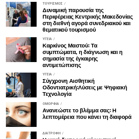
ΤΟΥΡΙΣΜΌΣ
να αρνούμαστε να κοιτάξουμε την Επιτυχία στα μάτια μόνο
Δυναμική παρουσία της
και μόνο επειδή δεν έχουμε την κατάλληλη προετοιμασία.
Περιφέρειας Κεντρικής Μακεδονίας
Τις περισσότερες φορές δεν μας εμποδίζει η άγνοια του
στη διεθνή αγορά συνεδριακού και
θεματικού τουρισμού
δρόμου προς την κορυφή αλλά η έλλειψη σχεδίου για τα
μετέπειτα βήματα. Δίνοντας μια τελευταία συμβουλή στην
ΥΓΕΊΑ
φανταστική Μαρία μας θα της θυμίζαμε ότι μετανιώνουμε
Καρκίνος Μαστού: Τα
συμπτώματα, η διάγνωση και η
για ότι δεν κάναμε παρά για ότι έχουμε κάνει.
σημασία της έγκαιρης
αντιμετώπισης
Πηγή του:Γιώργου Σαπροβαλάκη
ΥΓΕΊΑ
Σύγχρονη Αισθητική
Οδοντιατρική:Λύσεις με Ψηφιακή
Τεχνολογία
ΟΜΟΡΦΙΆ
Ανανεώστε το βλέμμα σας: Η
λεπτομέρεια που κάνει τη διαφορά
ΔΙΑΤΡΟΦΉ