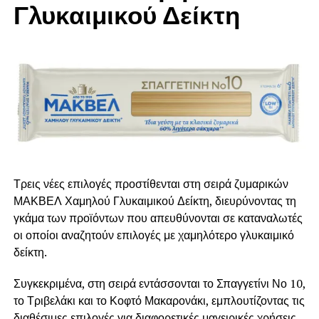
Γλυκαιμικού Δείκτη
ζυμαρικά και τη γαλοπούλα.
Ανακατεύουμε καλά σε μέτρια θερμοκρασία και
σερβίρουμε αμέσως.
Σε κάθε μερίδα από μακαρόνια με γκοργκοντζόλα
και γαλοπούλα προσθέτουμε λίγο ψιλοκομμένο
σχοινοπρασσο και λίγη παρμεζάνα τριμμένη.
Για περισσότερες συνταγές:
https://www.mednutrition.gr/portal/syntages/zymarika
RELATED TOPICS:
Τρεις νέες επιλογές προστίθενται στη σειρά ζυμαρικών
UP NEXT
ΜΑΚΒΕΛ Χαμηλού Γλυκαιμικού Δείκτη, διευρύνοντας τη
Βιωματικό εργαστήριο για τους μικρούς μας
γκάμα των προϊόντων που απευθύνονται σε καταναλωτές
φίλους με θέμα την υγιεινή διατροφή
οι οποίοι αναζητούν επιλογές με χαμηλότερο γλυκαιμικό
DON'T MISS
δείκτη.
«Επιστημονικά Μαγειρέματα»
Συγκεκριμένα, στη σειρά εντάσσονται το Σπαγγετίνι Νο 10,
το Τριβελάκι και το Κοφτό Μακαρονάκι, εμπλουτίζοντας τις
διαθέσιμες επιλογές για διαφορετικές μαγειρικές χρήσεις,