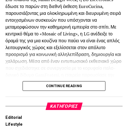
έδωσε το παρών στη διεθνή έκθεση EuroCucina,
παρουσιάζοντας μια ολοκληρωμένη και διευρυμένη σειρά
εντοιχισμένων συσκευών που υπόσχονται να
μεταμορφώσουν την καθημερινή εμπειρία στο σπίτι. Με
κεντρικό θέμα το «Mosaic of Living», η LG ανέδειξε το
όραμά της για μια κουζίνα που παύει να είναι ένας απλός
λειτουργικός χώρος και εξελίσσεται στον απόλυτο
προορισμό για κοινωνική αλληλεπίδραση, δημιουργία και
χαλάρωση. Μέσα από έναν εντυπωσιακό εκθεσιακό χώρο
που σχεδιάστηκε σε συνεργασία με το κορυφαίο ιταλο-
δανικό δίδυμο GamFratesi, η εταιρεία παρουσίασε την
ultra-premium σειρά Signature Kitchen Suite (SKS) και
CONTINUE READING
τη νέα σειρά LG Built-in, προσφέροντας εξατομικευμένες
λύσεις που εναρμονίζονται πλήρως με τις απαιτητικές
τάσεις του σύγχρονου ευρωπαϊκού design.
KΑΤΗΓΟΡΊΕΣ
Editorial
Lifestyle