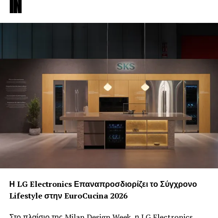
IN
πρακτικών που εφαρμόζει η ΜΑΚΒΕΛ–EURIMAC στην
παραγωγή των προϊόντων της, επιβεβαιώνοντας τη
συμμόρφωση της παραγωγικής διαδικασίας με τις
παραμέτρους που εξετάστηκαν κατά την διάρκεια της
επιθεώρησης.
Η LG Electronics Επαναπροσδιορίζει το Σύγχρονο
Lifestyle στην EuroCucina 2026
Στο πλαίσιο της Milan Design Week, η LG Electronics