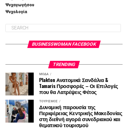
Fit & Max να προσφέρουν άψογη εφαρμογή ακόμη και
Ψυχαγωγήσου
στους πιο στενούς χώρους, η LG επιβεβαιώνει τη
Ψυχολογία
στρατηγική της για την ενίσχυση της παρουσίας της στην
ευρωπαϊκή αγορά, προσφέροντας ολοκληρωμένες λύσεις
που συνδυάζουν τη σχεδιαστική συνοχή με την
τεχνολογική υπεροχή, αναβαθμίζοντας ουσιαστικά την
ποιότητα ζωής και την καθημερινότητα κάθε σύγχρονης
BUSINESSWOMAN FACEBOOK
επαγγελματία.
TRENDING
ΜΌΔΑ
Plakton Ανατομικά Σανδάλια &
Tamaris Προσφορές – Οι Επιλογές
που θα Λατρέψεις Φέτος
ΤΟΥΡΙΣΜΌΣ
Δυναμική παρουσία της
Περιφέρειας Κεντρικής Μακεδονίας
στη διεθνή αγορά συνεδριακού και
θεματικού τουρισμού