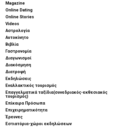
Magazine
Online Dating
Online Stories
Videos
Αστρολογία
Αυτοκίνητο
Βιβλία
Γαστρονομία
Διαγωνισμοί
Διακόσμηση
Στην αιχμή της παρουσίασης βρέθηκαν καινοτομίες που
Διατροφή
συνδυάζουν την επαγγελματική απόδοση με την αισθητική
Εκδηλώσεις
τελειότητα. Η σειρά SKS εντυπωσίασε με τον Compact
Εναλλακτικός τουρισμός
Oven 6-σε-1, μια συσκευή που συγκεντρώνει λειτουργίες
Επαγγελματικά ταξίδια(συνεδριακός-εκθεσιακός
τουρισμός)
ψησίματος, air fryer και μαγειρέματος στον ατμό,
Επίκαιρα Πρόσωπα
προσφέροντας τη μέγιστη ευελιξία στη γυναίκα που
Επιχειρηματικότητα
διαθέτει περιορισμένο χρόνο αλλά υψηλές γαστρονομικές
Έρευνες
απαιτήσεις.
Εστιατόρια-χώροι εκδηλώσεων