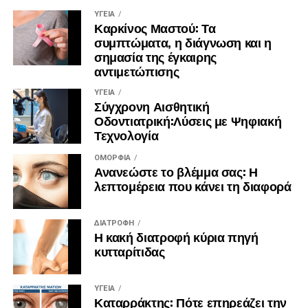
ΥΓΕΊΑ
Καρκίνος Μαστού: Τα
συμπτώματα, η διάγνωση και η
σημασία της έγκαιρης
αντιμετώπισης
ΥΓΕΊΑ
Σύγχρονη Αισθητική
Οδοντιατρική:Λύσεις με Ψηφιακή
Τεχνολογία
ΟΜΟΡΦΙΆ
Ανανεώστε το βλέμμα σας: Η
λεπτομέρεια που κάνει τη διαφορά
ΔΙΑΤΡΟΦΉ
Η κακή διατροφή κύρια πηγή
κυτταρίτιδας
ΥΓΕΊΑ
Καταρράκτης: Πότε επηρεάζει την