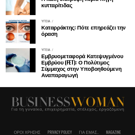
κυτταρίτιδας
ΥΓΕΊΑ
Καταρράκτης: Πότε επηρεάζει την
όραση
ΥΓΕΊΑ
Εμβρυομεταφορά Κατεψυγμένου
Εμβρύου (FET): Ο Πολύτιμος
Σύμμαχος στην Υποβοηθούμενη
Αναπαραγωγή
ΌΡΟΙ ΧΡΉΣΗΣ
PRIVACY POLICY
ΓΙΑ ΕΜΆΣ..
MAGAZINE