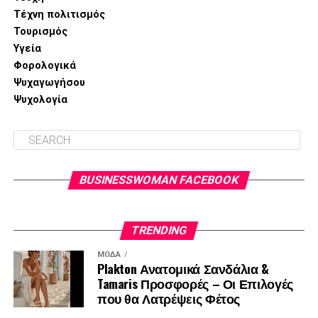
Περισσότερες πληροφορίες:
κα Ζαφείρω Βαξεβανίδου,
Τέχνη πολιτισμός
Υπεύθυνη επικοινωνίας,
info@sowiseplus.eu
Τουρισμός
Υγεία
Φορολογικά
Ψυχαγωγήσου
Ψυχολογία
BUSINESSWOMAN FACEBOOK
TRENDING
ΜΌΔΑ
Plakton Ανατομικά Σανδάλια &
Tamaris Προσφορές – Οι Επιλογές
που θα Λατρέψεις Φέτος