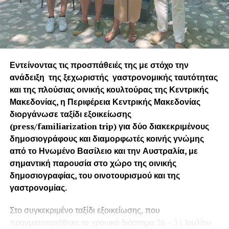
Εντείνοντας τις προσπάθειές της με στόχο την
ανάδειξη της ξεχωριστής γαστρονομικής ταυτότητας
και της πλούσιας οινικής κουλτούρας της Κεντρικής
Μακεδονίας, η Περιφέρεια Κεντρικής Μακεδονίας
διοργάνωσε ταξίδι εξοικείωσης
(press/fam
iliarization
trip) για δύο διακεκριμένους
δημοσιογράφους και διαμορφωτές κοινής γνώμης
από το Ηνωμένο Βασίλειο και την Αυστραλία, με
σημαντική παρουσία στο χώρο της οινικής
δημοσιογραφίας, του οινοτουρισμού και της
γαστρονομίας.
Στο συγκεκριμένο ταξίδι εξοικείωσης, που
πραγματοποιήθηκε το χρονικό διάστημα 26 – 31 Ιουλίου