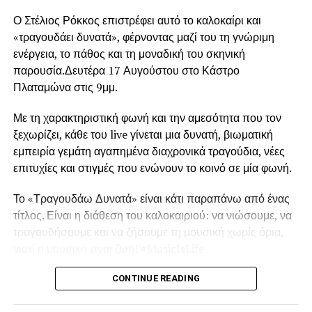
επιστημονική γνώση σε πραγματικά συστήματα
Ο Στέλιος Ρόκκος επιστρέφει αυτό το καλοκαίρι και
διαχείρισης αποβλήτων, το SOWISE
+ θα υποστηρίξει
«τραγουδάει δυνατά», φέρνοντας μαζί του τη γνώριμη
το σύγχρονο μοντέλο κυκλικής αστικής-βιομηχανικής
ενέργεια, το πάθος και τη μοναδική του σκηνική
συμβίωσης.
παρουσία.Δευτέρα 17 Αυγούστου στο Κάστρο
Πλαταμώνα στις 9μμ.
Το SOWISE+ θα δημιουργήσει την πρώτη στο είδος της
πολυλειτουργική βιοδιυλιστηριακή μονάδα, η οποία θα
Με τη χαρακτηριστική φωνή και την αμεσότητα που τον
μετατρέπει δύο ροές αποβλήτων σε υλικά υψηλής αξίας.
ξεχωρίζει, κάθε του live γίνεται μια δυνατή, βιωματική
Τα χωριστά συλλεγόμενα αστικά απόβλητα (βιοαπόβλητα
εμπειρία γεμάτη αγαπημένα διαχρονικά τραγούδια, νέες
και απορροφητικά προϊόντα υγιεινής, π.χ. πάνες,
επιτυχίες και στιγμές που ενώνουν το κοινό σε μία φωνή.
σερβιέτες) θα μετατρέπονται σε πολυμερή (πλαστικό) και
κυτταρίνη.
Το «Τραγουδάω Δυνατά» είναι κάτι παραπάνω από ένας
τίτλος. Είναι η διάθεση του καλοκαιριού: να νιώσουμε, να
Σε πλήρη κλίμακα, το έργο στοχεύει στην παραγωγή
τραγουδήσουμε και να ζήσουμε τη μουσική χωρίς όρια,
περίπου 230 τόνων πολυμερών ετησίως, με υψηλή
γιατί η μουσική είναι ζωή! #MusicIsLife
καθαρότητα και ανταγωνιστικά χαρακτηριστικά.
Παράλληλα, η υποδομή για τα απορροφητικά προϊόντα
Στο πλευρό του Στέλιου Ρόκκου η Έλενα Παναγιωτίδου.
CONTINUE READING
υγιεινής θα συνδεθεί με εξειδικευμένη τεχνολογική
μονάδα με στόχο την παραγωγή έως και 700 τόνων
Αυτό το καλοκαίρι, τραγουδάμε δυνατά. Μαζί.