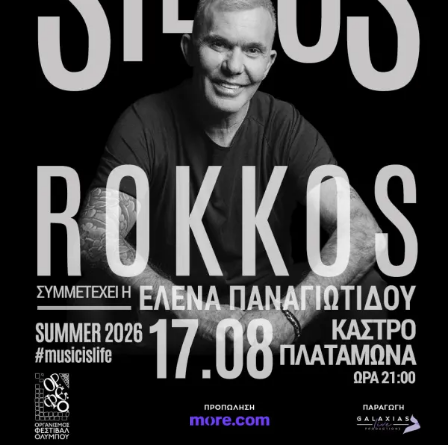
αποτελέσουν την αφετηρία παραγωγής νέων προϊόντων
υψηλής αξίας.
Από την Ελλάδα στο SOWISE
+ συμμετέχει η ena
Σύμβουλοι Ανάπτυξης.
Η εναρκτήρια συνάντηση έφερε κοντά την ομάδα έργου σε
πλήρη σύνθεση και με στόχο την εμπέδωση του κοινού
οράματος από όλους τους συμμετέχοντες ερευνητικούς
οργανισμούς, την ολοκληρωμένη τεχνική προσέγγιση, το
πλάνο εργασίας και τα πρώτα βήματα υλοποίησης. Κατά
τη διάρκεια της συνάντησης οι εταίροι συζήτησαν τις
επιστημονικές, τεχνικές, βιομηχανικές και κοινωνικές
διαστάσεις του έργου, θέτοντας τις βάσεις για την
πενταετή συνεργασία.
Το SOWISE
+ συνεισφέρει στις τεχνολογικές
καινοτομίες μετατροπής αστικών αποβλήτων σε
βιώσιμα, βιοβασισμένα υλικά. Ενσωματώνοντας την