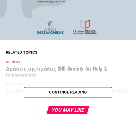
RELATED TOPICS:
UP NEXT
Δράσεις της ομάδας SHE-Society for Help &
Empowerment
DON'T MISS
Στη PR BIZZ ΧΡΥΣΟ ΒΡΑΒΕΙΟ στα PR AWARDS 2022
CONTINUE READING
YOU MAY LIKE