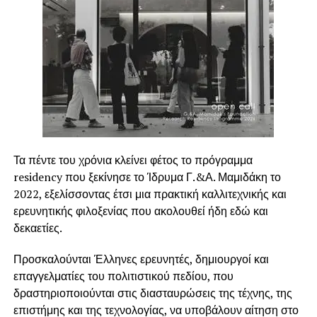
προκατάληψη, ότι δηλ. δεν μπορεί να ανταποκριθεί στις
απαιτήσεις του εργοδότη ή του προϊσταμένου του, ότι
ίσως δεν θα του δοθούν οι ευκαιρίες για προσωπική
ανέλιξη στην ιεραρχία, ή διακατέχεται από διαρκή φόβο
πλήρους αποτυχίας και απόρριψης.
Ποια είναι τα κίνητρα :
Η διαδικασία παραχώρησης κινήτρων για την
αποτελεσματικότερη απόδοση και την ταχύτατη
Τα πέντε του χρόνια κλείνει φέτος το πρόγραμμα
προσαρμογή των νέων στελεχών εγκυμονεί κινδύνους
residency που ξεκίνησε το Ίδρυμα Γ.&Α. Μαμιδάκη το
και αρκετές φορές προκαλεί αδιέξοδα στην ίδια την
2022, εξελίσσοντας έτσι μια πρακτική καλλιτεχνικής και
επιχείρηση.
ερευνητικής φιλοξενίας που ακολουθεί ήδη εδώ και
δεκαετίες.
Πρώτον
γιατί οι προσωπικές φιλοδοξίες του
εργαζόμενου δεν ταυτίζονται με του στόχους του
Προσκαλούνται Έλληνες ερευνητές, δημιουργοί και
επιχειρηματία
επαγγελματίες του πολιτιστικού πεδίου, που
δραστηριοποιούνται στις διασταυρώσεις της τέχνης, της
Δεύτερον
γιατί το αναμενόμενο αποτέλεσμα
επιστήμης και της τεχνολογίας, να υποβάλουν αίτηση στο