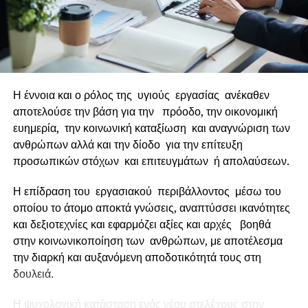
παρακολούθηση των μεγάλων συναλλαγών.
Η Ελλάδα με την εξασφάλιση του νέου χρηματοδοτικού
πακέτου, θα έχει την μεγάλη ευκαιρία να φτιάξει
σύγχρονες υποδομές και να διεκδικήσει αποτελεσματικά
τον εκσυχρονισμό της. Οι αυτοκινητόδρομοι, η
Η έννοια και ο ρόλος της υγιούς εργασίας ανέκαθεν
ολοκλήρωση και επέκταση του Μετρό Θεσσαλονίκης, τα
αποτελούσε την βάση για την πρόοδο, την οικονομική
ενεργειακά κτίρια και η πράσινη οικονομία, είναι μόνο
ευημερία, την κοινωνική καταξίωση και αναγνώριση των
μερικά από τα έργα που οφείλει να ολοκληρώσει η
ανθρώπων αλλά και την δίοδο για την επίτευξη
κυβέρνηση.
προσωπικών στόχων και επιτευγμάτων ή απολαύσεων.
Η Ελλάδα αλλάζει και πρωταγωνιστεί στο νέο ευρωπαϊκό
Η επίδραση του εργασιακού περιβάλλοντος μέσω του
περιβάλλον.
οποίου το άτομο αποκτά γνώσεις, αναπτύσσει ικανότητες
και δεξιοτεχνίες και εφαρμόζει αξίες και αρχές βοηθά
στην κοινωνικοποίηση των ανθρώπων, με αποτέλεσμα
την διαρκή και αυξανόμενη αποδοτικότητά τους στη
Κων/νος Σ. Μαργαρίτης
δουλειά.
Δημοσιογράφος
Η ψυχολογική κατάσταση ενός νέου στελέχους στην