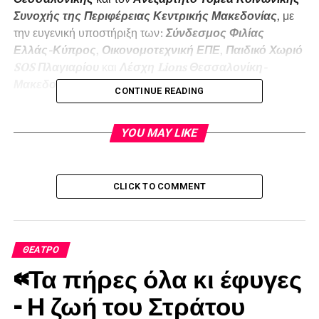
Συνοχής της Περιφέρειας Κεντρικής Μακεδονίας
, με
την ευγενική υποστήριξη των:
Σύνδεσμος Φιλίας
Ελλάς-Κύπρος
,
Οικονομοτεχνική ΕΠΕ
,
Παιδικό Χωριό
SOS
Πλαγιαρίου
και
Λέσχη
Lions
Θεσσαλονίκη-
Μακεδονία.
CONTINUE READING
Συντελεστές:
YOU MAY LIKE
Διανομή:
Στελίνα Ζακάρ……………………….. Άννα Φρανκ
CLICK TO COMMENT
Αλμπέρτο Σεβή……………………… Όττο Φρανκ
Αλίκη Άντζελ………………………… Έντιθ Φρανκ
ΘΈΑΤΡΟ
«Τα πήρες όλα κι έφυγες
Σαλίνα Μαϊρ………………………….. Μαργκό Φρανκ
– Η ζωή του Στράτου
Χριστίνα Χαρατσίδου……………… Πετρονέλλα Βαν Ντάαν