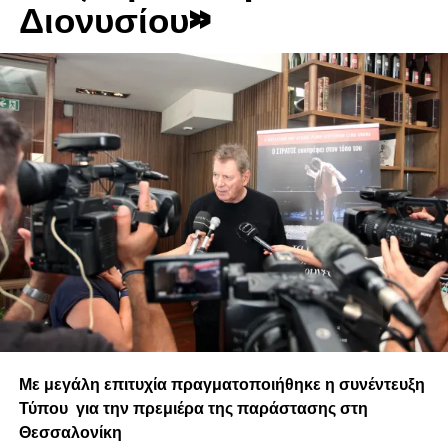
Διονυσίου»
Αλμπέρτο Πέρεζ……………………. Χανς Βαν Ντάαν
Σολομών Γκερσών…………………. Πήτερ Βαν Ντάαν
Χρήστος Βυρώζης………………….. Γιαν Ντούσελ
Δαυίδ Ναχμίας……………………….. Κύριος Κράλερ
Βάλια Χρυσοχόου………………….. Μιπ Γκις
Σκηνοθεσία:
……………………………………… Γιάννης
Μαλλούχος
Βοηθός σκηνοθέτη:
…………………………… Αλμπέρτο Σεβή
Με μεγάλη επιτυχία πραγματοποιήθηκε η συνέντευξη
Σκηνικά:
…………………………………………… Αλμπέρτο
Τύπου για την πρεμιέρα της παράστασης στη
Σεβή & Κάρεν Απινιάν
Θεσσαλονίκη