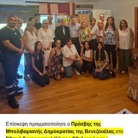
Αυτή η δυσκολία στην επικοινωνία ή η πλήρης έλλειψή
της, είναι η πηγή των περισσότερων δεινών φαντάζομαι.
Δεν νοιώθουμε κομμάτι ενός » όλου».
Επίσκεψη πραγματοποίησε ο
Πρέσβης της
Μπολιβαριανής Δημοκρατίας της Βενεζουέλας
στο