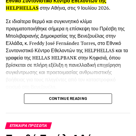
Εθνικό Συντονιστικό Κέντρο Εθελοντών της
HELPHELLAS
στην Αθήνα, στις 9 Ιουλίου 2026.
Σε ιδιαίτερα θερμό και συγκινητικό κλίμα
πραγματοποιήθηκε σήμερα η επίσκεψη του Πρέσβη της
Μπολιβαριανής Δημοκρατίας της Βενεζουέλας στην
Ελλάδα, κ. Freddy José Fernández Torres, στο Εθνικό
Συντονιστικό Κέντρο Εθελοντών της HELPHELLAS και τα
γραφεία της HELLAS HELPBANK στην Κηφισιά, όπου
Έργο Κάλλης Καστώρη
βρίσκεται σε πλήρη εξέλιξη η πανελλαδική επιχείρηση
συγκέντρωσης και προετοιμασίας ανθρωπιστικής
–
T
ι σε ώθησε να ασχοληθείς με την
βοήθειας για τους πληγέντες από τον καταστροφικό
ζωγραφική ενώ σε είχε συνεπάρει η
σεισμό στη Βενεζουέλα.
μουσική ;
CONTINUE READING
Τον Πρέσβη υποδέχθηκε ο Πρόεδρος της
-Θυμάμαι τον εαυτό μου ως παιδάκι, πάντα να
HELPHELLAS και της HELLAS HELPBANK, Γιώργος
ζωγραφίζει… δεν θυμάμαι πως άρχισα να γράφω… πάντα
Γαμπιεράκης μαζί με την Αντιπρόεδρο Αντιγόνη
με ένα μπλόκ στο χέρι. Η ζωγραφική ήταν η μεγάλη μου
Ωραιοπούλου, μαζί με εθελοντές, συνεργάτες,
ΕΠΊΚΑΙΡΑ ΠΡΌΣΩΠΑ
αγάπη, η μουσική (κιθάρα) ήταν ένα χόμπυ.
εκπροσώπους φορέων και μέλη της οργανωτικής
Μεγαλώνοντας βρέθηκα στο Βόλο, έκανα οικογένεια, δεν