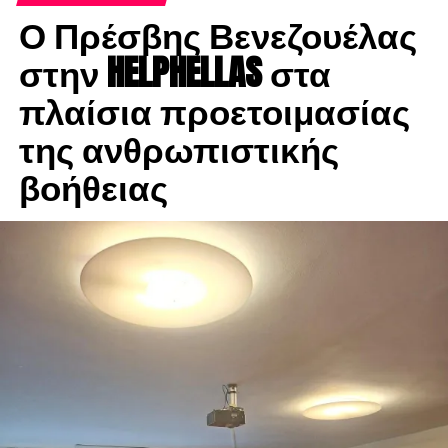
Ο Πρέσβης Βενεζουέλας
στην HELPHELLAS στα
πλαίσια προετοιμασίας
της ανθρωπιστικής
βοήθειας
Έργο Κάλλης Καστώρη
-Από τι εμπνέεσαι καθημερινά και από
πού αντλείς ερεθίσματα για την τέχνη
σου;
-Πηγή έμπνευσης για μένα αποτελεί η καθημερινότητα, η
σχέση με τον εαυτό μας και η σχέση μας με τους άλλους.
Όλοι αποζητούμε την επικοινωνία, την δημιουργία στενών
σχέσεων. Πόσοι όμως το καταφέρνουμε ουσιαστικά;