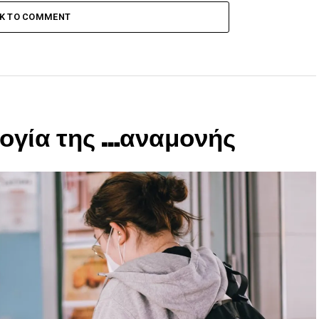
CK TO COMMENT
ογία της …αναμονής