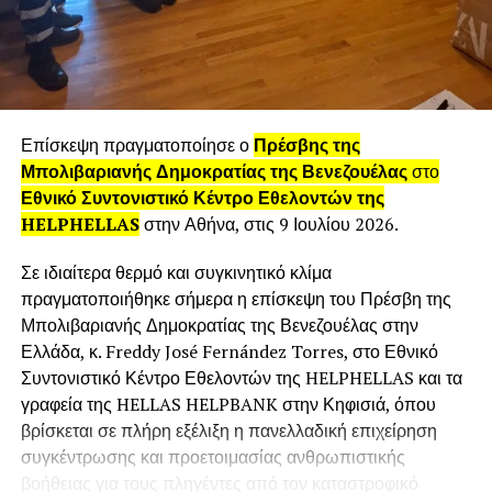
για να δουλεύει, εφόσον κάνει κάτι που αγαπάει και
διατηρεί μια ισορροπία σε όλα, ώστε να είναι και να νιώθει
η ίδια ζωντανή και γεμάτη. Όλα τα μπορούμε!
Πείτε μας μια έκφραση που χρησιμοποιείτε
Επίσκεψη πραγματοποίησε ο
Πρέσβης της
συχνά και σας δίνει κουράγιο και δύναμη.
Μπολιβαριανής Δημοκρατίας της Βενεζουέλας
στο
Εθνικό Συντονιστικό Κέντρο Εθελοντών της
Η λέξη «δύναμις» με συντροφεύει μέχρι σήμερα και είναι ο
HELPHELLAS
στην Αθήνα, στις 9 Ιουλίου 2026.
λόγος που έχω κάνει και το αντίστοιχο τατουάζ. Το βλέπω
κάθε μέρα και θυμάμαι κάθε φορά που ξεχνάω, πόσα
Σε ιδιαίτερα θερμό και συγκινητικό κλίμα
κατάφερα και πόσα βουνά σκαρφάλωσα για να είμαι εδώ
πραγματοποιήθηκε σήμερα η επίσκεψη του Πρέσβη της
σήμερα υγιής και γεμάτη, έτοιμη για ό,τι έρχεται. Επίσης, η
Μπολιβαριανής Δημοκρατίας της Βενεζουέλας στην
αγαπημένη μου εμψυχωτική φράση είναι: «Καμιά φορά
Ελλάδα, κ. Freddy José Fernández Torres, στο Εθνικό
πρέπει να βγεις από τα νερά σου για να μάθεις να
Συντονιστικό Κέντρο Εθελοντών της HELPHELLAS και τα
κολυμπάς καλύτερα.»
γραφεία της HELLAS HELPBANK στην Κηφισιά, όπου
βρίσκεται σε πλήρη εξέλιξη η πανελλαδική επιχείρηση
Στο επάγγελμά σας η εικόνα παίζει πολύ
συγκέντρωσης και προετοιμασίας ανθρωπιστικής
σημαντικό ρόλο. Τι κάνετε για να διατηρήσετε τη
βοήθειας για τους πληγέντες από τον καταστροφικό
γραμμή σας;