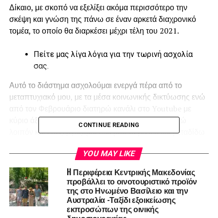
Δίκαιο, με σκοπό να εξελίξει ακόμα περισσότερο την
σκέψη και γνώση της πάνω σε έναν αρκετά διαχρονικό
τομέα, το οποίο θα διαρκέσει μέχρι τέλη του 2021.
Πείτε μας λίγα λόγια για την τωρινή ασχολία
σας.
Αυτό το διάστημα ασχολούμαι ενεργά πέρα από το
μεταπτυχιακό μου, με τα μέσα κοινωνικής δικτύωσης ενώ
από τον Φεβρουάριο διατηρώ κανάλι στο Youtube με
κύριο άξονα τις διατροφικές διαταραχές. Δημιουργώ
CONTINUE READING
λοιπόν και επεξεργάζομαι όλα μου τα βίντεο και μεταδίδω
το δικό μου μήνυμα στο κοινό μου. Παράλληλα
YOU MAY LIKE
προσπαθώ που και που να γράφω το βιβλίο μου, σχετικά
με το ταξίδι της ανορεξίας, ενώ ταυτόχρονα συνεργάζομαι
H Περιφέρεια Κεντρικής Μακεδονίας
ακόμα με πρακτορείο μοντέλων στη Θεσσαλονίκη.
προβάλλει το οινοτουριστικό προϊόν
της στο Ηνωμένο Βασίλειο και την
Αυστραλία -Ταξίδι εξοικείωσης
Φροντίζετε να έχετε ελεύθερο χρόνο για τον
εκπροσώπων της οινικής
εαυτό σας;