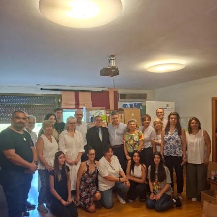
Προσωπικά πιστεύω ότι η εσωτερική εξέλιξη, η ψυχική
ηρεμία, η σωματική υγεία και η αυτοπεποίθηση μιας
γυναίκας έχουν πολύ να κάνουν με την επαγγελματική της
επιτυχία. Αυτό βέβαια δεν σημαίνει ότι θα καταπατήσει τις
ηθικές της αξίες και αρχές χάριν μιας καριέρας με
οποιοδήποτε τίμημα. Η καριέρα πρέπει να είναι
προσωπική επιλογή και ευχαρίστηση και σίγουρα όχι
κάτω από πιεστικές συνθήκες άνευ ζήλου και πάθους.
Πόσο businesswomen πιστεύετε ότι είναι οι
Ελληνίδες; Είναι αυτό θετικό ή αρνητικό;
Τα τελευταία χρόνια με την ραγδαία εξέλιξη των μέσων
κοινωνικής δικτύωσης βλέπω όλο και περισσότερες
γυναίκες να γίνονται «αφεντικά» του εαυτού τους και να
ρισκάρουν, κάνοντας το πρώτο βήμα προς νέες
επιχειρήσεις και άλλες υπέροχες ιδέες γεμάτες όνειρα.
Προσωπικά μου αρέσει πολύ, αυτό θέλω να περάσω και
εγώ στα παιδιά μου κάποια στιγμή. Η γυναίκα υπάρχει και