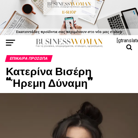
[gtranslat
ΕΠΊΚΑΙΡΑ ΠΡΌΣΩΠΑ
Κατερίνα Βισέρη
“Ήρεμη Δύναμη”