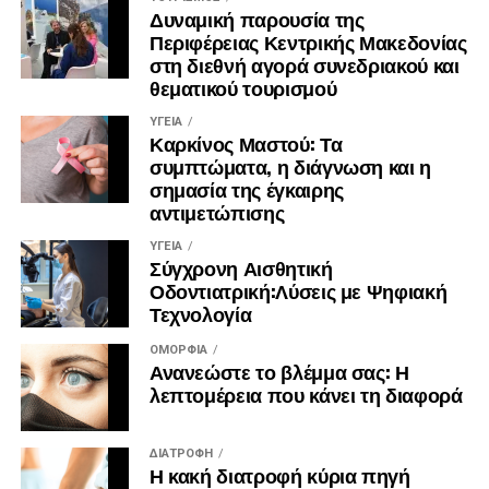
έγινε για το Κέντρο
Δυναμική παρουσία της
eCommerce & Digital Marketing Expo NORTH
2024
Υποστήριξης Μικροπιστώσεων από το Επιμελητήριο
Περιφέρειας Κεντρικής Μακεδονίας
στη διεθνή αγορά συνεδριακού και
Ηρακλείου, μια δομή
θεματικού τουρισμού
ενημέρωσης και υποστήριξης των πολύ μικρών
επιχειρήσεων και των ελεύθερων
ΥΓΕΊΑ
Καρκίνος Μαστού: Τα
επαγγελματιών του Νομού Ηρακλείου.
συμπτώματα, η διάγνωση και η
σημασία της έγκαιρης
αντιμετώπισης
Ξεχωριστό ενδιαφέρον συγκέντρωσε η συζήτηση με θέμα
το μοντέλο «Hub-and-
ΥΓΕΊΑ
Σύγχρονη Αισθητική
Spoke», όπου παρουσιάστηκαν ιστορίες επιτυχίας και
Οδοντιατρική:Λύσεις με Ψηφιακή
βέλτιστες πρακτικές από
Τεχνολογία
επιχειρήσεις-ωφελούμενους των υπηρεσιών του Δικτύου
ΠΡΑΞΗ και του
ΟΜΟΡΦΙΆ
Ανανεώστε το βλέμμα σας: Η
Επιμελητηρίου Ηρακλείου.
Χώρος διεξαγωγής
: Συνεδριακό κέντρο ″Ιωάννης
λεπτομέρεια που κάνει τη διαφορά
Bελλίδης″, Θεσσαλονίκη.
Χρόνος διεξαγωγής
: 17 & 18 Φεβρουαρίου 2024.
H διήμερη συνάντηση ολοκληρώθηκε με την παρουσίαση
Ωράριο έκθεσης
: 11:00 – 20:00
ΔΙΑΤΡΟΦΉ
Η κακή διατροφή κύρια πηγή
των επόμενων στόχων
Ωράριο συνεδρίων
: 12:00 – 18:00