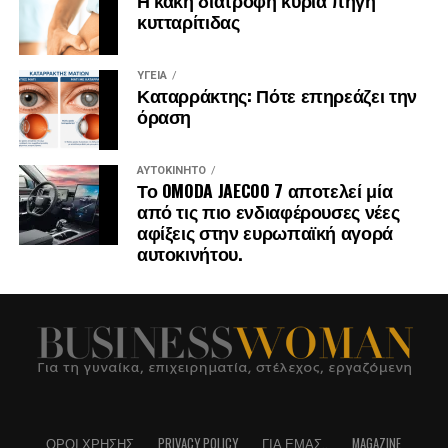
κυτταρίτιδας
ΥΓΕΊΑ
Καταρράκτης: Πότε επηρεάζει την
όραση
ΑΥΤΟΚΊΝΗΤΟ
Το OMODA JAECOO 7 αποτελεί μία
από τις πιο ενδιαφέρουσες νέες
αφίξεις στην ευρωπαϊκή αγορά
αυτοκινήτου.
ΌΡΟΙ ΧΡΉΣΗΣ
PRIVACY POLICY
ΓΙΑ ΕΜΆΣ..
MAGAZINE