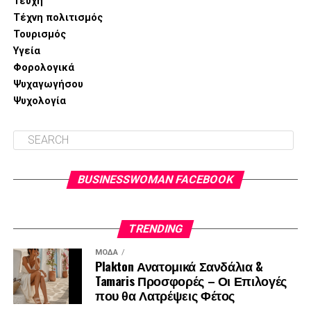
Τεύχη
κατάλληλη θεραπευτική λύση
για την περίπτωσή σας.
Τι να τρώω όταν δεν έχω χρόνο;
Τέχνη πολιτισμός
Τουρισμός
DON'T MISS
Βιταμίνες στη Διατροφή σου [ΟΔΗΓΟΣ]
Υγεία
Φορολογικά
Ψυχαγωγήσου
Ψυχολογία
BUSINESSWOMAN FACEBOOK
TRENDING
ΜΌΔΑ
Plakton Ανατομικά Σανδάλια &
Tamaris Προσφορές – Οι Επιλογές
που θα Λατρέψεις Φέτος