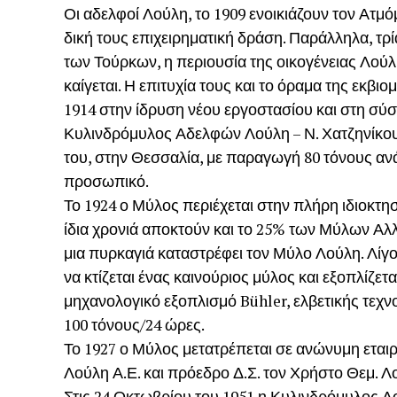
Οι αδελφοί Λούλη, το 1909 ενοικιάζουν τον Ατμ
δική τους επιχειρηματική δράση. Παράλληλα, τρ
των Τούρκων, η περιουσία της οικογένειας Λού
καίγεται. Η επιτυχία τους και το όραμα της εκβιο
1914 στην ίδρυση νέου εργοστασίου και στη σύσ
Κυλινδρόμυλος Αδελφών Λούλη – Ν. Χατζηνίκου 
του, στην Θεσσαλία, με παραγωγή 80 τόνους αν
προσωπικό.
Το 1924 ο Μύλος περιέχεται στην πλήρη ιδιοκτ
ίδια χρονιά αποκτούν και το 25% των Μύλων Αλ
μια πυρκαγιά καταστρέφει τον Μύλο Λούλη. Λίγου
να κτίζεται ένας καινούριος μύλος και εξοπλίζετα
μηχανολογικό εξοπλισμό Bühler, ελβετικής τεχ
100 τόνους/24 ώρες.
Το 1927 ο Μύλος μετατρέπεται σε ανώνυμη εται
Λούλη Α.Ε. και πρόεδρο Δ.Σ. τον Χρήστο Θεμ. Λ
Στις 24 Οκτωβρίου του 1951 η Κυλινδρόμυλος Λο