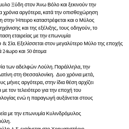
όμυλο Ξύδη στον Άνω Βόλο και ξεκινούν την
ία χρόνια αργότερα, κατά την οπισθοχώρηση
λη στην Ήπειρο καταστρέφεται και ο Μύλος
μηχάνισης και της εξέλιξης, τους οδηγούν, το
ταση εταιρείας με την επωνυμία
& Σία. Εξελίσσεται στον μεγαλύτερο Μύλο της εποχής
ά 24ωρο και 50 άτομα
ησία των αδελφών Λούλη. Παράλληλα, την
λατίνη στη Θεσσαλονίκη. Δυο χρόνια μετά,
ς μήνες αργότερα, στην ίδια θέση αρχίζει
ι με τον τελειότερο για την εποχή του
νολογίας ενώ η παραγωγή αυξάνεται στους
ρεία με την επωνυμία Κυλινδρόμυλος
ούλη.
ύλη A.E. εισάγεται στο Χρηματιστήριο