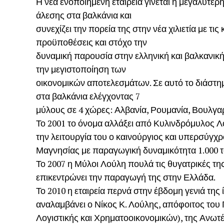
Η νέα ενοποιημένη εταιρεία γίνεται η μεγαλύτερη
άλεσης στα βαλκάνια και
συνεχίζει την πορεία της στην νέα χιλιετία με τις
προϋποθέσεις και στόχο την
δυναμική παρουσία στην ελληνική και βαλκανική
την μεγιστοποίηση των
οικονομικών αποτελεσμάτων. Σε αυτό το διάστημ
στα βαλκάνια ελέγχοντας 7
μύλους σε 4 χώρες: Αλβανία, Ρουμανία, Βουλγαρ
Το 2001 το όνομα αλλάξει από Κυλινδρόμυλος Λο
την λειτουργία του ο καινούργιος και υπερσύγχ
Μαγνησίας με παραγωγική δυναμικότητα 1.000 
Το 2007 η Μύλοι Λούλη πουλά τις θυγατρικές της
επικεντρώνει την παραγωγή της στην Ελλάδα.
Το 2010 η εταιρεία περνά στην έβδομη γενιά της ί
αναλαμβάνει ο Νίκος Κ. Λούλης, απόφοιτος του
Λογιστικής και Χρηματοοικονομικών), της Ανωτ