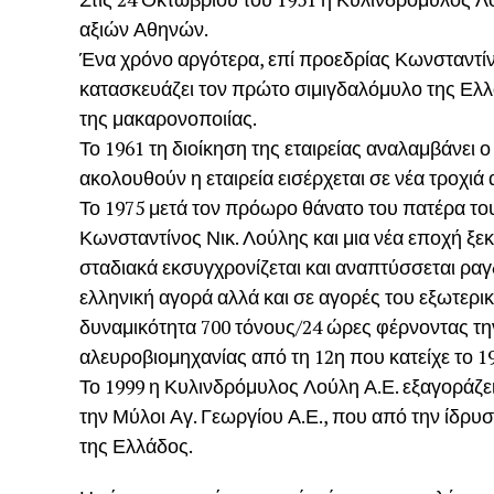
αξιών Αθηνών.
Ένα χρόνο αργότερα, επί προεδρίας Κωνσταντί
κατασκευάζει τον πρώτο σιμιγδαλόμυλο της Ε
της μακαρονοποιίας.
Το 1961 τη διοίκηση της εταιρείας αναλαμβάνει 
ακολουθούν η εταιρεία εισέρχεται σε νέα τροχιά
Το 1975 μετά τον πρόωρο θάνατο του πατέρα του,
Κωνσταντίνος Νικ. Λούλης και μια νέα εποχή ξεκ
σταδιακά εκσυγχρονίζεται και αναπτύσσεται ραγ
ελληνική αγορά αλλά και σε αγορές του εξωτερι
δυναμικότητα 700 τόνους/24 ώρες φέρνοντας την
αλευροβιομηχανίας από τη 12η που κατείχε το 1
Το 1999 η Κυλινδρόμυλος Λούλη Α.Ε. εξαγοράζ
την Μύλοι Αγ. Γεωργίου Α.Ε., που από την ίδρυ
της Ελλάδος.