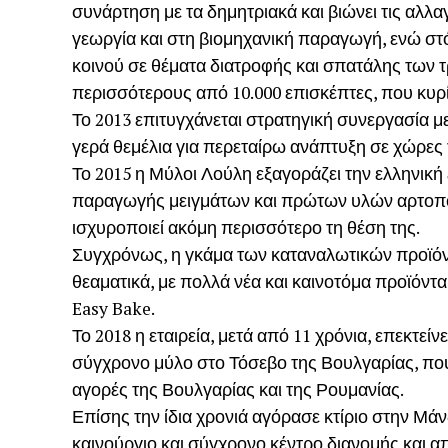
συνάρτηση με τα δημητριακά και βιώνει τις αλλα
γεωργία και στη βιομηχανική παραγωγή, ενώ στό
κοινού σε θέματα διατροφής και σπατάλης των 
περισσότερους από 10.000 επισκέπτες, που κυρ
Το 2013 επιτυγχάνεται στρατηγική συνεργασία με
γερά θεμέλια για περεταίρω ανάπτυξη σε χώρες 
Το 2015 η Μύλοι Λούλη εξαγοράζει την ελληνικ
παραγωγής μειγμάτων και πρώτων υλών αρτοποιί
ισχυροποιεί ακόμη περισσότερο τη θέση της.
Συγχρόνως, η γκάμα των καταναλωτικών προϊό
θεαματικά, με πολλά νέα και καινοτόμα προϊόντα
Easy Bake.
Το 2018 η εταιρεία, μετά από 11 χρόνια, επεκτεί
σύγχρονο μύλο στο Τόσεβο της Βουλγαρίας, που 
αγορές της Βουλγαρίας και της Ρουμανίας.
Επίσης την ίδια χρονιά αγόρασε κτίριο στην Μά
καινούργιο και σύγχρονο κέντρο διανομής και α