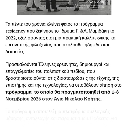
Ποια είναι τα κίνητρα :
Η διαδικασία παραχώρησης κινήτρων για την
αποτελεσματικότερη απόδοση και την ταχύτατη
Τα πέντε του χρόνια κλείνει φέτος το πρόγραμμα
προσαρμογή των νέων στελεχών εγκυμονεί κινδύνους
residency που ξεκίνησε το Ίδρυμα Γ.&Α. Μαμιδάκη το
και αρκετές φορές προκαλεί αδιέξοδα στην ίδια την
2022, εξελίσσοντας έτσι μια πρακτική καλλιτεχνικής και
επιχείρηση.
ερευνητικής φιλοξενίας που ακολουθεί ήδη εδώ και
δεκαετίες.
Πρώτον
γιατί οι προσωπικές φιλοδοξίες του
εργαζόμενου δεν ταυτίζονται με του στόχους του
Προσκαλούνται Έλληνες ερευνητές, δημιουργοί και
επιχειρηματία
επαγγελματίες του πολιτιστικού πεδίου, που
δραστηριοποιούνται στις διασταυρώσεις της τέχνης, της
Δεύτερον
γιατί το αναμενόμενο αποτέλεσμα
επιστήμης και της τεχνολογίας, να υποβάλουν αίτηση στο
προσδοκιών
και σχέσης μεταξύ
εργαζόμενου και
πρόγραμμα το οποίο θα πραγματοποιηθεί από 1-8
εργοδότη δεν βασίζονται στο ίδιο οικονομικό, κοινωνικό
Νοεμβρίου 2026 στον Άγιο Νικόλαο Κρήτης.
και στοχευμένο ορθολογιστικά μοντέλο Διοίκησης.
Το πρόγραμμα αποτελεί μια πλατφόρμα συλλογικής
Τρίτον γιατί η πιθανή
αρνητικήσχέση εξάρτησης
,
ή
μάθησης, ανταλλαγής και πειραματισμού. Πρόκειται για
έλλειψη αυτονομίας , η μη εφαρμογή σωστής κατανομής
μια εντατική εβδομάδα όπου μέσα έσα από διαλέξεις,