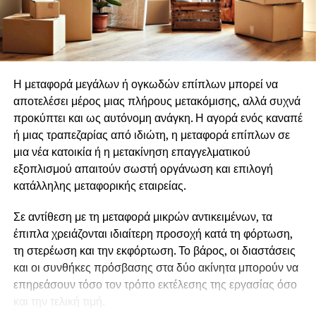
παρουσιάζεται το επόμενο έτος.
Την διατήρηση μηχανισμού συνεχούς
ανάπτυξης των στελεχών
Οι αιτήσεις μόλις άνοιξαν και μπορούν να υποβάλλονται
έως την
Κυριακή 9 Αυγούστου 2026, αποκλειστικά
εφαρμόζοντας την στρατηγική ανταλλαγμάτων <<
από την ιστοσελίδα του Ιδρύματος .
κερδίζω – κερδίζεις >>
Η μεταφορά μεγάλων ή ογκωδών επίπλων μπορεί να
αποτελέσει μέρος μιας πλήρους μετακόμισης, αλλά συχνά
Για πληροφορίες και
Υποβολή της Αίτησης
δείτε
ΕΔΩ
.
παραχωρώντας στον εργαζόμενο την δυνατότητα να
προκύπτει και ως αυτόνομη ανάγκη. Η αγορά ενός καναπέ
συμμετέχει στους στόχους και τις νόρμες της
Αιτήσεις μέσω email, τηλεφωνικώς ή με άλλο τρόπο εκτός
ή μιας τραπεζαρίας από ιδιώτη, η μεταφορά επίπλων σε
επιχείρησης.
της επίσημης αίτησης στην ιστοσελίδα δεν γίνονται
μια νέα κατοικία ή η μετακίνηση επαγγελματικού
δεκτές.
εξοπλισμού απαιτούν σωστή οργάνωση και επιλογή
Ρούλα
κατάλληλης μεταφορικής εταιρείας.
Κωτούδ
Πληροφορίες για το θεσμό και για τα προηγούμενα
residencies θα βρείτε
ΕΔΩ
Σε αντίθεση με τη μεταφορά μικρών αντικειμένων, τα
Σύμβουλος
έπιπλα χρειάζονται ιδιαίτερη προσοχή κατά τη φόρτωση,
Επικοινωνία
Φωτογραφίες θα βρείτε ΕΔΩ
τη στερέωση και την εκφόρτωση. Το βάρος, οι διαστάσεις
Ιδιοκτήτρια της KPR CONSULTING
και οι συνθήκες πρόσβασης στα δύο ακίνητα μπορούν να
———————————–
επηρεάσουν τόσο τον τρόπο εκτέλεσης της εργασίας όσο
και την τελική τιμή.
Το
Ίδρυμα Γ. & Α. Μαμιδάκη
έχει ως αποστολή του την