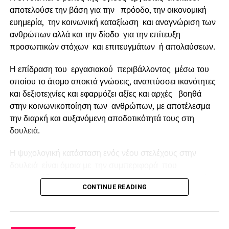
αποτελούσε την βάση για την πρόοδο, την οικονομική
ευημερία, την κοινωνική καταξίωση και αναγνώριση των
ανθρώπων αλλά και την δίοδο για την επίτευξη
Η ΑΝΕΔΗΚ ΚΡΗΤΙΚΟΣ συνεχίζει την επέκταση του
προσωπικών στόχων και επιτευγμάτων ή απολαύσεων.
δικτύου της σε όλη τη χώρα, παραμένοντας πάντα πιστή
Η επίδραση του εργασιακού περιβάλλοντος μέσω του
στην ανθρώπινη, φιλική εξυπηρέτηση ενός μικρού
οποίου το άτομο αποκτά γνώσεις, αναπτύσσει ικανότητες
παντοπωλείου και στις αξίες της, την οικονομία και τη
και δεξιοτεχνίες και εφαρμόζει αξίες και αρχές βοηθά
φροντίδα να φέρνει κάθε μέρα σε κάθε γειτονιά φρέσκα
στην κοινωνικοποίηση των ανθρώπων, με αποτέλεσμα
προϊόντα υψηλής ποιότητας, γεύσεις από τον τόπο μας,
την διαρκή και αυξανόμενη αποδοτικότητά τους στη
αγαπημένες μάρκες και είδη που καλύπτουν τις ανάγκες
δουλειά.
των καταναλωτών σε ένα όμορφο και φιλικό περιβάλλον.
Με αυτόν τον τρόπο εκφράζονται οι βασικές αξίες της
Η ψυχολογική κατάσταση ενός νέου στελέχους στην
ΚΡΗΤΙΚΟΣ: η αυθεντικότητα, η ποιότητα, η οικονομία, η
δουλειά είναι όμοια με την συμπεριφορά που
εμπιστοσύνη, η προσωπική φροντίδα και η εξυπηρέτηση.
παρουσιάζει κάποιος που αργοπορεί σε μια κοινωνική
CONTINUE READING
εκδήλωση.
Επειδή αισθάνεται άβολα , αμήχανα και περίεργα ίσως το
πιο πιθανόν είναι να μην δύναται να εκφραστεί άνετα και