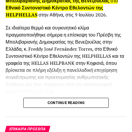
Μπολιβαριανής Δημοκρατίας της Βενεζουέλας
στο
είναι και η αλλαγή των διατροφικών τους συνήθειων. Ως
Εθνικό Συντονιστικό Κέντρο Εθελοντών της
Έλληνες έχουμε καταφέρει να διατηρήσουμε ποιοτική
HELPHELLAS
στην Αθήνα, στις 9 Ιουλίου 2026.
διατροφή καταναλώνοντας ελαιόλαδο, μέλι, όσπρια,
ελληνικό γιαούρτι, σε αντίθεση με το φαγητό τύπου junk
Σε ιδιαίτερα θερμό και συγκινητικό κλίμα
food που επικρατεί γενικά στην Ευρώπη. Είναι σχεδόν
πραγματοποιήθηκε σήμερα η επίσκεψη του Πρέσβη της
σοκαριστικό ότι ο μέσος Ελβετός δεν καταναλώνει
Μπολιβαριανής Δημοκρατίας της Βενεζουέλας στην
καθόλου όσπρια, αλλά και τόσο συναρπαστικό όταν σε
Ελλάδα, κ. Freddy José Fernández Torres, στο Εθνικό
διάφορα φεστιβάλ στα οποία συμμετέχουμε τους
Συντονιστικό Κέντρο Εθελοντών της HELPHELLAS και τα
παροτρύνουμε να τα δοκιμάσουν και εισπράττουμε τον
γραφεία της HELLAS HELPBANK στην Κηφισιά, όπου
ενθουσιασμό τους .
βρίσκεται σε πλήρη εξέλιξη η πανελλαδική επιχείρηση
συγκέντρωσης και προετοιμασίας ανθρωπιστικής
βοήθειας για τους πληγέντες από τον καταστροφικό
σεισμό στη Βενεζουέλα.
3)
Εκπροσωπείτε προφανώς διάφορες αξιόλογες
Ελληνικές Εταιρείες…
CONTINUE READING
Τον Πρέσβη υποδέχθηκε ο Πρόεδρος της
HELPHELLAS και της HELLAS HELPBANK, Γιώργος
-Με την ευκαιρία μ
ιλήστε μας λίγο για την εταιρία σας:
Γαμπιεράκης μαζί με την Αντιπρόεδρο Αντιγόνη
πότε ξεκίνησε,
Ωραιοπούλου, μαζί με εθελοντές, συνεργάτες,
ΕΠΊΚΑΙΡΑ ΠΡΌΣΩΠΑ