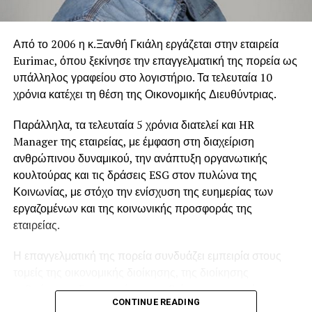
Δημόσιες ευχαριστίες προς τον Ελληνικό Λαό
4)Συναντήσατε προβλήματα και πως τα
αντιμετωπίσατε;
Σε δηλώσεις του, ο Πρέσβης της Μπολιβαριανής
Από το 2006 η κ.Ξανθή Γκιάλη εργάζεται στην εταιρεία
Δημοκρατίας της Βενεζουέλας εξέφρασε τις θερμές
Eurimac, όπου ξεκίνησε την επαγγελματική της πορεία ως
Σε κάθε νέα επιχειρηματική δραστηριότητα υπάρχουν
ευχαριστίες του προς τον ελληνικό λαό για το μεγάλο κύμα
υπάλληλος γραφείου στο λογιστήριο. Τα τελευταία 10
προβλήματα. Η επιμονή και η υπομονή σε συνδυασμό με
αλληλεγγύης που αναπτύχθηκε μετά την τραγωδία, καθώς
χρόνια κατέχει τη θέση της Οικονομικής Διευθύντριας.
το ελληνικό δαιμόνιο δίνουν πάντα λύσεις. Πιστεύω ότι το
και προς την HELPHELLAS για τον συνολικό συντονισμό
μόνο που χρειάζεται είναι απλά να μην τα παρατάς.
Παράλληλα, τα τελευταία 5 χρόνια διατελεί και HR
της εθνικής ανθρωπιστικής προσπάθειας.
Manager της εταιρείας, με έμφαση στη διαχείριση
Ιδιαίτερη αναφορά έκανε στους εθελοντές του Εθνικού
ανθρώπινου δυναμικού, την ανάπτυξη οργανωτικής
Συντονιστικού Κέντρου Εθελοντών, οι οποίοι, όπως
κουλτούρας και τις δράσεις ESG στον πυλώνα της
ανέφερε, με αγάπη, αφοσίωση και ανιδιοτέλεια
Κοινωνίας, με στόχο την ενίσχυση της ευημερίας των
προετοιμάζουν και συσκευάζουν καθημερινά την
εργαζομένων και της κοινωνικής προσφοράς της
ανθρωπιστική βοήθεια που θα φτάσει στους πληγέντες
εταιρείας.
της Βενεζουέλας.
Η επαγγελματική της πορεία συνδυάζει εμπειρία στους
Παράλληλα, υπενθύμισε τους άρρηκτους ιστορικούς
τομείς της οικονομικής διοίκησης, της διοίκησης
δεσμούς που συνδέουν τη Βενεζουέλα με την Ελλάδα,
ανθρώπινου δυναμικού και της βιώσιμης εταιρικής
CONTINUE READING
μέσα από την πολυάριθμη και δραστήρια ελληνική
ανάπτυξης.