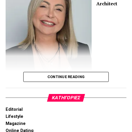
Architect
CONTINUE READING
www.peggymouzaki.com
email:
peg.mouzaki@gmail.com
KΑΤΗΓΟΡΊΕΣ
Editorial
Lifestyle
Magazine
Online Dating