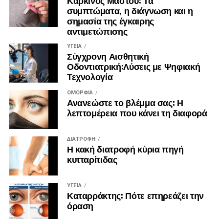
Καρκίνος Μαστού: Τα
συμπτώματα, η διάγνωση και η
σημασία της έγκαιρης
αντιμετώπισης
ΥΓΕΊΑ
Σύγχρονη Αισθητική
Οδοντιατρική:Λύσεις με Ψηφιακή
Τεχνολογία
ΟΜΟΡΦΙΆ
Ανανεώστε το βλέμμα σας: Η
λεπτομέρεια που κάνει τη διαφορά
ΔΙΑΤΡΟΦΉ
Η κακή διατροφή κύρια πηγή
κυτταρίτιδας
ΥΓΕΊΑ
Καταρράκτης: Πότε επηρεάζει την
όραση