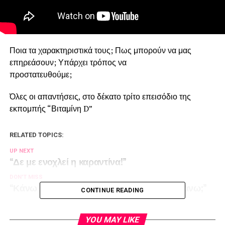
Ποια τα χαρακτηριστικά τους; Πως μπορούν να μας
επηρεάσουν; Υπάρχει τρόπος να
προστατευθούμε;
Όλες οι απαντήσεις, στο δέκατο τρίτο επεισόδιο της
εκπομπής “Βιταμίνη D”
RELATED TOPICS:
UP NEXT
“Δε με ενοχλεί η καραντίνα!”
DON'T MISS
“Κάνω τα πράγματα που όντως θέλω να κάνω;”
CONTINUE READING
YOU MAY LIKE