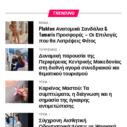
TRENDING
ΜΌΔΑ
Plakton Ανατομικά Σανδάλια &
Tamaris Προσφορές – Οι Επιλογές
που θα Λατρέψεις Φέτος
ΤΟΥΡΙΣΜΌΣ
Δυναμική παρουσία της
Περιφέρειας Κεντρικής Μακεδονίας
στη διεθνή αγορά συνεδριακού και
θεματικού τουρισμού
ΥΓΕΊΑ
Καρκίνος Μαστού: Τα
συμπτώματα, η διάγνωση και η
σημασία της έγκαιρης
αντιμετώπισης
ΥΓΕΊΑ
Σύγχρονη Αισθητική
Οδοντιατρική:Λύσεις με Ψηφιακή