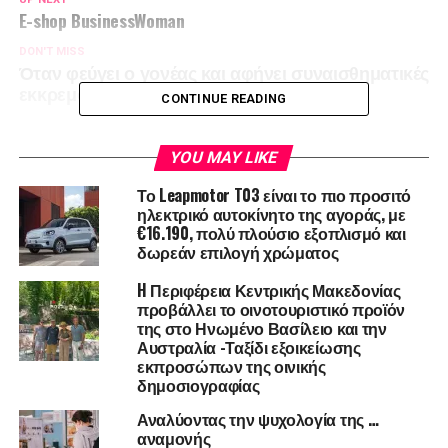
E-shop BusinessWoman
DON'T MISS
Όταν φεύγει ο γονέας και αφήνει συναισθηματικές
εκκρεμότητες…
CONTINUE READING
YOU MAY LIKE
Το Leapmotor T03 είναι το πιο προσιτό
ηλεκτρικό αυτοκίνητο της αγοράς, με
€16.190, πολύ πλούσιο εξοπλισμό και
δωρεάν επιλογή χρώματος
H Περιφέρεια Κεντρικής Μακεδονίας
προβάλλει το οινοτουριστικό προϊόν
της στο Ηνωμένο Βασίλειο και την
Αυστραλία -Ταξίδι εξοικείωσης
εκπροσώπων της οινικής
δημοσιογραφίας
Αναλύοντας την ψυχολογία της …
αναμονής