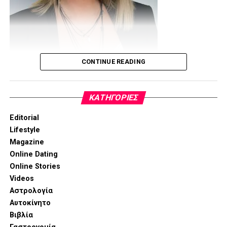
CONTINUE READING
www.peggymouzaki.com
email:
peg.mouzaki@gmail.com
KΑΤΗΓΟΡΊΕΣ
Editorial
Lifestyle
Magazine
Online Dating
Online Stories
Videos
Αστρολογία
Αυτοκίνητο
Βιβλία