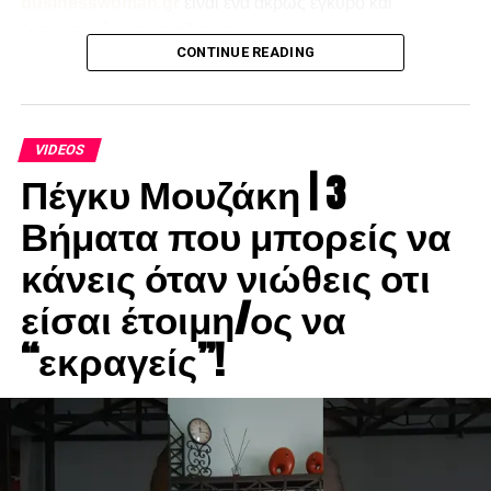
businesswoman.gr
είναι ένα άκρως έγκυρο και
λειτουργικό μέσο αναζήτησης.
CONTINUE READING
VIDEOS
Πέγκυ Μουζάκη | 3
Βήματα που μπορείς να
κάνεις όταν νιώθεις οτι
είσαι έτοιμη/ος να
“εκραγείς”!