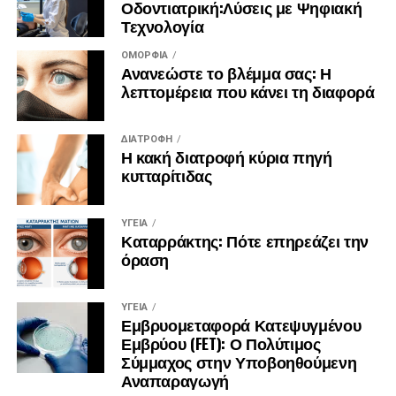
Οδοντιατρική:Λύσεις με Ψηφιακή
mia-kalyteri-zoi/
Τεχνολογία
ΟΜΟΡΦΙΆ
Ανανεώστε το βλέμμα σας: Η
λεπτομέρεια που κάνει τη διαφορά
ΔΙΑΤΡΟΦΉ
Η κακή διατροφή κύρια πηγή
κυτταρίτιδας
ΥΓΕΊΑ
Καταρράκτης: Πότε επηρεάζει την
όραση
ΥΓΕΊΑ
Εμβρυομεταφορά Κατεψυγμένου
Εμβρύου (FET): Ο Πολύτιμος
Σύμμαχος στην Υποβοηθούμενη
Αναπαραγωγή