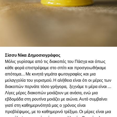
περιβάλλοντος σε διάφορους τομείς. Ξαφνικά θα
βρισκόταν σε μια άγνωστη περιοχή με διαφορετικούς
κανόνες και αρχές από αυτές που γνώριζε. Ο Πλούτος και
η Επιρροή επηρεάζουν δραματικά τους ανθρώπους μια
και τους εισάγουν σε κύκλους όπου νιώθουν ότι θα
έπρεπε να αποδείξουν ξανά την αξία τους. Αυτό που δεν
υπολογίζει η Μαρία είναι ότι όταν έχεις φτάσει στην
κορυφή ενός βουνού μετά από σοβαρή προσπάθεια,
Σίσσυ Νίκα Δημοσιογράφος
γνωρίζεις ότι σου αξίζει και ότι δεν θα βρεθεί κανένας να
Μόλις γυρίσαμε από τις διακοπές του Πάσχα και όπως
σε αμφισβητήσει. Η Επιτυχία είναι μια αυστηρά
κάθε φορά επιστρέψαμε στο σπίτι και προσγειωθήκαμε
προσωπική υπόθεση.
απότομα… Με κινητά γεμάτα φωτογραφίες και μια
– Ο Φόβος της Έκθεσης. Η επιθυμία της Μαρίας να
μελαγχολία του γυρισμού. Η αλήθεια είναι ότι οι μέρες των
παραμείνει ανώνυμη αν και πετυχημένη την εμποδίζει να
διακοπών περνάτε τόσο γρήγορα, ξεχνάμε τι μέρα είναι …
εκτεθεί στη δημόσια παρατήρηση. Αυτό εν μέρει οφείλεται
Λίγες μέρες διακοπών μοιάζουν με ανάσα, ενώ μια
στο φόβο του φθόνου των άλλων. Προκειμένου να μην τη
εβδομάδα στη ρουτίνα μοιάζει με αιώνα. Αυτό συμβαίνει
ζηλεύουν και να μην τη φθονούν παραμένει στην αφάνεια
γιατί στη καθημερινότητά μας ο χρόνος είναι
και κρατά κρυφές και τις παραμικρές έστω επιτυχίες της.
προβλέψιμος, με το καθημερινό τρέξιμο. Οι μέρες είναι μια
Παραμένοντας αδιάφορη δεν πρόκειται να γίνει ποτέ