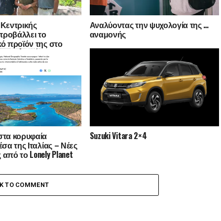
 Κεντρικής
Αναλύοντας την ψυχολογία της …
προβάλλει το
αναμονής
κό προϊόν της στο
λειο και την
αξίδι εξοικείωσης
της οινικής
ίας
στα κορυφαία
Suzuki Vitara 2×4
έσα της Ιταλίας – Νέες
από το Lonely Planet
ational Geographic
CK TO COMMENT