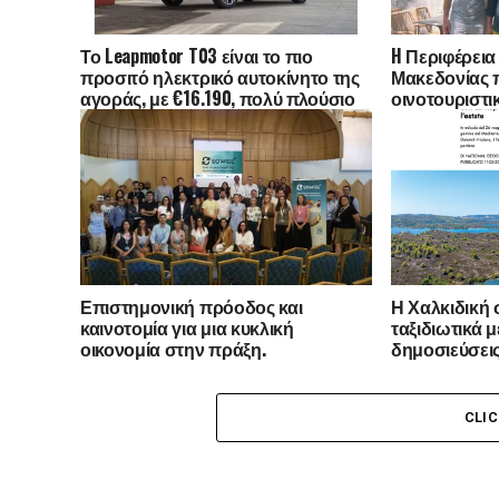
Το Leapmotor T03 είναι το πιο
H Περιφέρεια
προσιτό ηλεκτρικό αυτοκίνητο της
Μακεδονίας 
αγοράς, με €16.190, πολύ πλούσιο
οινοτουριστι
εξοπλισμό και δωρεάν επιλογή
Ηνωμένο Βασί
χρώματος
Αυστραλία -Τ
εκπροσώπων 
δημοσιογραφ
Επιστημονική πρόοδος και
Η Χαλκιδική 
καινοτομία για μια κυκλική
ταξιδιωτικά μ
οικονομία στην πράξη.
δημοσιεύσεις 
Italia και το N
Traveler Italia
CLI