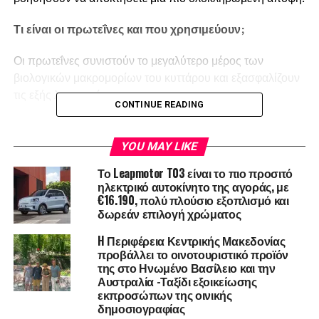
Τι είναι οι πρωτεΐνες και που χρησιμεύουν;
Οι πρωτεΐνες συνιστούν το μεγαλύτερο μέρος των
βιολογικών μακρομορίων του κυττάρου και εξασφαλίζουν
τις εξής λειτουργίες:
CONTINUE READING
Ανάπτυξη στη βρεφική ηλικία
YOU MAY LIKE
Μεταβολισμός των μυών και των οστών
Το Leapmotor T03 είναι το πιο προσιτό
Διατήρηση και ανάπτυξη ενός φυσιολογικού
ηλεκτρικό αυτοκίνητο της αγοράς, με
νευρικού συστήματος
€16.190, πολύ πλούσιο εξοπλισμό και
δωρεάν επιλογή χρώματος
Διατήρηση της μυϊκής μάζας και της σωματικής
απόδοσης
H Περιφέρεια Κεντρικής Μακεδονίας
προβάλλει το οινοτουριστικό προϊόν
Δομικός λίθος των πρωτεϊνών είναι τα αμινοξέα. Τα
της στο Ηνωμένο Βασίλειο και την
Αυστραλία -Ταξίδι εξοικείωσης
αμινοξέα διακρίνονται στα μη απαραίτητα, που μπορούν
εκπροσώπων της οινικής
να συντεθούν από τον ανθρώπινο οργανισμό και στα
δημοσιογραφίας
απαραίτητα, που δεν μπορεί ο οργανισμός να συνθέσει