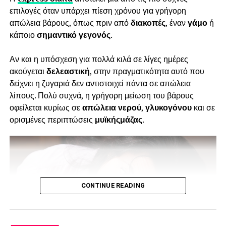
επιλογές όταν υπάρχει πίεση χρόνου για γρήγορη
Τα συστατικά της είναι φυτικής προέλευσης και είναι
απώλεια βάρους, όπως πριν από
διακοπές
, έναν
γάμο
ή
ιδανική για άτομα που ακολουθούν vegetarian ή vegan
κάποιο
σημαντικό γεγονός
.
διατροφή, καθώς και για άτομα με υψηλές απαιτήσεις σε
αντιοξειδωτικά. Μερικές επιλογές φυτικής πρωτεΐνης στο
Αν και η υπόσχεση για πολλά κιλά σε λίγες ημέρες
εμπόριο είναι η πρωτεΐνη από αμύγδαλο, μπιζέλι και ρύζι.
ακούγεται
δελεαστική
, στην πραγματικότητα αυτό που
δείχνει η ζυγαριά δεν αντιστοιχεί πάντα σε απώλεια
Πρωτεΐνη αμυγδάλου:
λίπους. Πολύ συχνά, η γρήγορη μείωση του βάρους
οφείλεται κυρίως σε
απώλεια νερού
,
γλυκογόνου
και σε
Πλούσια σε βιταμίνες, όπως η α τοκοφερόλη. Πρόσφατες
ορισμένες περιπτώσεις
μυϊκής
μάζας
.
μελέτες έχουν δείξει ότι η κατανάλωση αμυγδάλων
συμβάλλει στην μείωση του ρίσκου εμφάνισης της
στεφανιαίας νόσου. Η κατανάλωση αμυγδάλων συνίσταται
από τις οδηγίες της American Heart Association για την
αντικατάσταση των κορεσμένων λιπαρών με ακόρεστα.
CONTINUE READING
Πρωτεΐνη μπιζελιού:
Ο αρακάς έχει αντιοξειδωτικές ιδιότητες χάρη στην