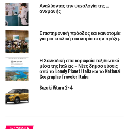
Αναλύοντας την ψυχολογία της …
και τα προμηθεύεται μέσω της τροφής.
αναμονής
Ένας μέσος υγιής ενήλικας χρειάζεται 0,8 γραμμάρια
πρωτεϊνών ανά κιλό σωματικού βάρος. Οι ειδικοί
συνιστούν να καλύπτουμε το 10-35% των ημερήσιων
Επιστημονική πρόοδος και καινοτομία
για μια κυκλική οικονομία στην πράξη.
θερμίδων που καταναλώνουμε με πρωτεΐνες.
Τι είναι τα συμπληρώματα πρωτεΐνης;
Η Χαλκιδική στα κορυφαία ταξιδιωτικά
Τα συμπληρώματα πρωτεΐνης αποτελούν ένα από τα πιο
μέσα της Ιταλίας – Νέες δημοσιεύσεις
από το Lonely Planet Italia και το National
δημοφιλή συμπληρώματα που χρησιμοποιούνται, τόσο
Geographic Traveler Italia
από αθλητές όσο και από μη επαγγελματίες αθλητές. Είναι
σημαντικό να υπογραμμιστεί ότι οι πρωτεΐνες που
Suzuki Vitara 2×4
βρίσκονται στα συμπληρώματα είναι ακριβώς οι ίδιες με
αυτές που βρίσκονται στη φύση και δεν αλλοιώνονται,
απλά απομονώνονται από τα τρόφιμα.
Ποιες είναι οι βασικές κατηγορίες συμπληρωμάτων
πρωτεΐνης;
ΔΙΑΤΡΟΦΉ