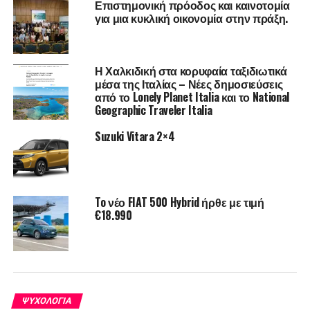
Επιστημονική πρόοδος και καινοτομία
σου ζωή για να έχεις εξασφαλισμένη μια
για μια κυκλική οικονομία στην πράξη.
“δουλίτσα”.
Δεν χρειάζεται να παρατήσεις το αίσθημα
προσφοράς και δημιουργίας που σου χαρίζει μια
Η Χαλκιδική στα κορυφαία ταξιδιωτικά
δουλειά για να μείνεις ματαιωμένη και
μέσα της Ιταλίας – Νέες δημοσιεύσεις
από το Lonely Planet Italia και το National
απογοητευμένη στο σπίτι σου.
Geographic Traveler Italia
Αναζήτησε την υποστήριξη και τα εργαλεία που θα σε
Suzuki Vitara 2×4
βοηθήσουν να νιώσεις πραγματικά εστιασμένη στους
στόχους σου, πειθαρχημένη και οργανωμένη, παίρνοντας
τις κατάλληλες αποφάσεις στο κατάλληλο τάιμινγκ.
To νέο FIAT 500 Hybrid ήρθε με τιμή
Η αλήθεια, η επέκταση, η επιτυχία δεν έρχονται μέσα από
€18.990
το βόλεμα.
Μπορείς και σου αξίζει να τα έχεις όλα!
Νικόλας Ουρανός, PCC
ΨΥΧΟΛΟΓΊΑ