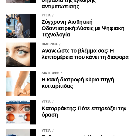
αντιμετώπισης
στιγμές.
ΥΓΕΊΑ
Πηγή:
https://zoumeoraia.okmarkets.gr/skepseis-gia-
Σύγχρονη Αισθητική
Οδοντιατρική:Λύσεις με Ψηφιακή
mia-kalyteri-zoi/
Τεχνολογία
ΟΜΟΡΦΙΆ
Ανανεώστε το βλέμμα σας: Η
λεπτομέρεια που κάνει τη διαφορά
ΔΙΑΤΡΟΦΉ
Η κακή διατροφή κύρια πηγή
κυτταρίτιδας
ΥΓΕΊΑ
Καταρράκτης: Πότε επηρεάζει την
όραση
ΥΓΕΊΑ