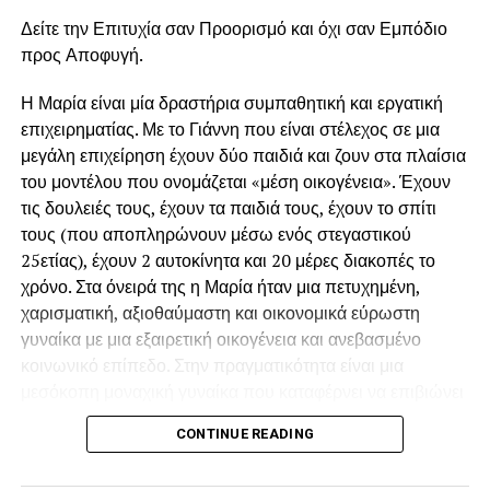
Στην ψυχαναλυτική οπτική, η επιθυμία τρέφεται από την
Δείτε την Επιτυχία σαν Προορισμό και όχι σαν Εμπόδιο
έλλειψη. Αν κάτι δίνεται αμέσως, η ένταση πέφτει. Η ουρά
προς Αποφυγή.
παρατείνει την έλλειψη, αυξάνει τη φαντασίωση και
Η Μαρία είναι μία δραστήρια συμπαθητική και εργατική
φορτίζει το αντικείμενο με περισσότερη αξία. Είναι μια
επιχειρηματίας. Με το Γιάννη που είναι στέλεχος σε μια
μικρή «ερωτική οικονομία». Το γλυκό ή το κοκτέιλ γίνεται η
μεγάλη επιχείρηση έχουν δύο παιδιά και ζουν στα πλαίσια
ανταμοιβή μετά τη ματαίωση.
του μοντέλου που ονομάζεται «μέση οικογένεια». Έχουν
Αν κάποιος αντέχει να περιμένει χωρίς άγχος, σημαίνει ότι
τις δουλειές τους, έχουν τα παιδιά τους, έχουν το σπίτι
εσωτερικά έχει βιώσει αξιόπιστη φροντίδα και προβλέψιμη
τους (που αποπληρώνουν μέσω ενός στεγαστικού
ανταπόκριση. Η ουρά τότε δεν είναι απειλή. Είναι
25ετίας), έχουν 2 αυτοκίνητα και 20 μέρες διακοπές το
τελετουργία.
χρόνο. Στα όνειρά της η Μαρία ήταν μια πετυχημένη,
χαρισματική, αξιοθαύμαστη και οικονομικά εύρωστη
Για άλλους, όμως, η
αναμονή μπορεί να ξυπνά θυμό,
γυναίκα με μια εξαιρετική οικογένεια και ανεβασμένο
ανυπομονησία ή ανάγκη φυγής
. Εκεί η ουρά αγγίζει
κοινωνικό επίπεδο. Στην πραγματικότητα είναι μια
παλιά βιώματα ασυνέπειας ή εγκατάλειψης.
μεσόκοπη μοναχική γυναίκα που καταφέρνει να επιβιώνει
παγιδευμένη μέσα στην βαρετή της καθημερινότητα.
Σε πιο υπαρξιακό επίπεδο, η ουρά είναι μεταβατικός
CONTINUE READING
«Υπάρχουν και χειρότερα» λέει στον εαυτό της όταν αραιά
χώρος. Δεν είσαι μέσα, δεν είσαι έξω. Είσαι καθ’ οδόν.
και που την ζώνουν οι προσωπικές της ανασφάλειες.
Όπως στις μεταβάσεις της ζωής — από παιδί σε ενήλικα.