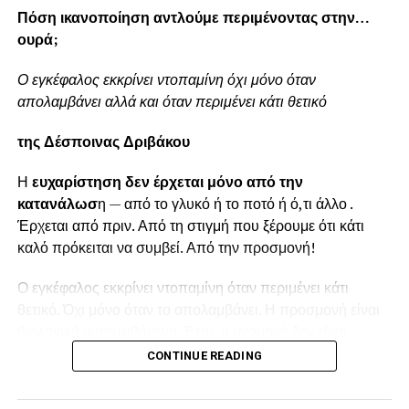
Πόση ικανοποίηση αντλούμε περιμένοντας στην…
ουρά;
Ο εγκέφαλος εκκρίνει ντοπαμίνη όχι μόνο όταν
απολαμβάνει αλλά και όταν περιμένει κάτι θετικό
της Δέσποινας Δριβάκου
Η
ευχαρίστηση δεν έρχεται μόνο από την
κατανάλωσ
η — από το γλυκό ή το ποτό ή ό,τι άλλο .
Έρχεται από πριν. Από τη στιγμή που ξέρουμε ότι κάτι
καλό πρόκειται να συμβεί. Από την προσμονή!
Ο εγκέφαλος εκκρίνει ντοπαμίνη όταν περιμένει κάτι
θετικό. Όχι μόνο όταν το απολαμβάνει. Η προσμονή είναι
βιολογικά ανταμειβόμενη. Έτσι, η αναμονή δεν είναι
απλώς καθυστέρηση· γίνεται μέρος της εμπειρίας.
CONTINUE READING
Γι’ αυτό συχνά συμβαίνει κάτι παράδοξο: όσο