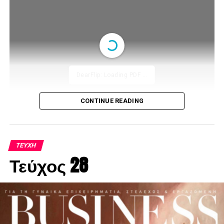
DearFlip: Loading PDF ...
CONTINUE READING
ΤΕΎΧΗ
Τεύχος 28