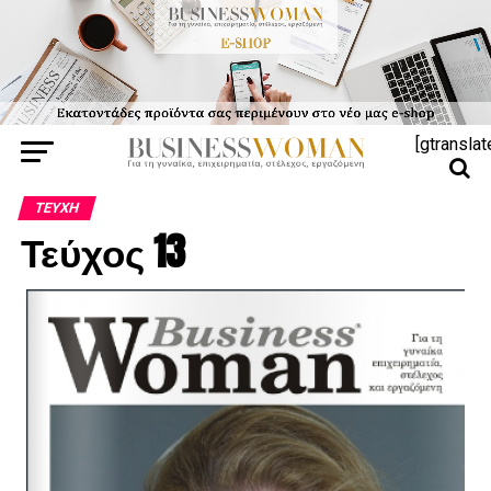
[gtranslat
ΤΕΎΧΗ
Τεύχος 13