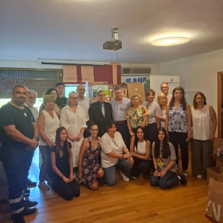
– Η ζωγραφική σας κινείται ανάμεσα στην άρνηση για
τον καθημερινό, αλλοτριωμένο χώρο που ζούμε και
στην ποιητική διάστασή του. Πώς το εκλαμβάνετε
αυτό και πως το αποτυπώνετε στα έργα σας;
Όταν μιλάμε για αλλοτριωμένο χώρο, ας συμφωνήσουμε
ότι έχουμε κατά νου την εικόνα μιας Ελλάδας