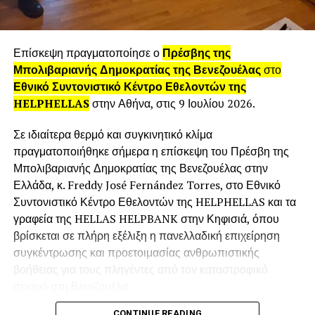
μεταλλαγμένης, όχι σταδιακά, όπως πιθανόν συνέβη μετά
τον Β’ παγκόσμιο πόλεμο σε πολλές χώρες, αλλά που
ήρθε ως καταιγίδα και σάρωσε ό,τι προϋπήρχε, δίνοντας
Επίσκεψη πραγματοποίησε ο
Πρέσβης της
βιαστικές λύσεις, σχεδόν σε κατάσταση πανικού, ή για να
Μπολιβαριανής Δημοκρατίας της Βενεζουέλας
στο
ακριβολογούμε, σύμφωνα με το γνωστό ελληνικό «άντε να
Εθνικό Συντονιστικό Κέντρο Εθελοντών της
τελειώνουμε»! Δεν εξέλαβα λοιπόν την αλλοτρίωση του
HELPHELLAS
στην Αθήνα, στις 9 Ιουλίου 2026.
χώρου! Αυτή μας εξέλαβε και πιστεύω μας αιφνιδίασε και
κάποιοι διορατικοί, αν και βλέπαμε την ταχύτατη
Σε ιδιαίτερα θερμό και συγκινητικό κλίμα
αλλοτρίωση, δεν μπορέσαμε ν’ αντιδράσουμε! Όμως,
πραγματοποιήθηκε σήμερα η επίσκεψη του Πρέσβη της
προσωπικά σε μένα βγήκαν εικόνες μέσα από μια
Μπολιβαριανής Δημοκρατίας της Βενεζουέλας στην
ποιητική διάσταση επειδή έτσι μου προκύπτουν.
Ελλάδα, κ. Freddy José Fernández Torres, στο Εθνικό
Συντονιστικό Κέντρο Εθελοντών της HELPHELLAS και τα
γραφεία της HELLAS HELPBANK στην Κηφισιά, όπου
βρίσκεται σε πλήρη εξέλιξη η πανελλαδική επιχείρηση
συγκέντρωσης και προετοιμασίας ανθρωπιστικής
βοήθειας για τους πληγέντες από τον καταστροφικό
σεισμό στη Βενεζουέλα.
CONTINUE READING