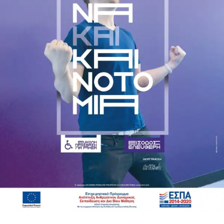
ταλαντούχων ηθοποιών, ερμηνεύουν τους είκοσι ρόλους
Οι προβολές και όλες οι εκδηλώσεις είναι ελεύθερες για το
του έργου με παραμυθένια
κοινό.
κοστούμια εποχής του Μιχάλη Σδούγκου σε ένα μαγικό
σκηνικό. Το
φαντασμαγορικό θέαμα συμπληρώνεται με μαγικές
μουσικές, 3D ANIMATION,
κιν/φικές προβολές, εφέ και εντυπωσιακές ειδικές
κατασκευές.
Δείτε το trailer: