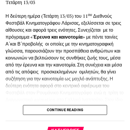
Tετάρτη 13/03
ου
Η δεύτερη ημέρα (Τετάρτη 13/03) του 11
Διεθνούς
Φεστιβάλ Κινηματογράφου Λάρισας, εξελίσσεται σε τρεις
αίθουσες και αφορά τρεις ενότητες. Συνεχίζεται με το
πρόγραμμα «
Έρευνα και καινοτομία
» με πέντε ταινίες
Α΄και Β΄προβολής οι οποίες με την κινηματογραφική
γλώσσα, παρουσιάζουν την προσπάθεια ανθρώπων και
κοινωνιών να βελτιώσουν τις συνθήκες ζωής τους, μέσα
από την έρευνα και την καινοτομία. Στη συνέχεια και μέσα
από τις απόψεις προσκεκλημένων ομιλητών, θα γίνει
συζήτηση για την καινοτομία ως μοχλό ανάπτυξης. Η
δεύτερη ενότητα αφορά στο κεντρικό αφιέρωμα του
Διάρκεια:
80 λεπτά με διάλειμμα
Φεστιβάλ στον Ρουμάνικο Κινηματογράφο ενώ η τρίτη το
Διαγωνιστικό animation στο Γαλλικό Ινστιτούτο. Στον ίδιο
Τοποθεσία:
χώρο συνεχίζεται η έκθεση ΩΔΗ ΣΤΟ ΕΡΓΟ ΤΟΥ
CONTINUE READING
RADIO CITY Theatre
ΜΙΧΑΛΗ ΚΑΚΟΓΙΑΝΝΗ του Σάκη Παπαγιάννη.
Βας. Όλγας 11 & Παρασκευοπούλου 9, Θεσσαλονίκη
Οι ταινίες:
The
Man
Who
Stopped
the
Desert
(2010),