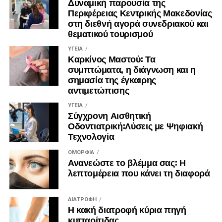
Δυναμική παρουσία της
Περιφέρειας Κεντρικής Μακεδονίας
στη διεθνή αγορά συνεδριακού και
Χατζηγιάννειο Πνευματικό Κέντρο
θεματικού τουρισμού
16:30 – 21:00 Ερευνα – Καινοτομία
ΥΓΕΊΑ
Καρκίνος Μαστού: Τα
συμπτώματα, η διάγνωση και η
-Waste land (Lucy Walker, Karen Harley, João Jardim,
σημασία της έγκαιρης
2010) 9΄
αντιμετώπισης
The inside story: The inside story of climate change
ΥΓΕΊΑ
Σύγχρονη Αισθητική
(Simon Lamb, David Sington, 2015) 56’
Οδοντιατρική:Λύσεις με Ψηφιακή
Τεχνολογία
-The true cost (Andrew Morgan, 2015) 92’
ΟΜΟΡΦΙΆ
(Σύνολο 4 ώρες)
Ανανεώστε το βλέμμα σας: Η
λεπτομέρεια που κάνει τη διαφορά
ΔΙΑΤΡΟΦΉ
21:00 Στρογγυλό τραπέζι:
Η κακή διατροφή κύρια πηγή
κυτταρίτιδας