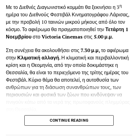
ανθρώπους να έχουν στην καρδιά τους τα Χριστούγεννα
η
Με το Διεθνές Διαγωνιστικό κομμάτι θα ξεκινήσει η 3
365 μέρες τον χρόνο. Η υπέροχη Χριστουγεννιάτικη
ημέρα του Διεθνούς Φεστιβάλ Κινηματογράφου Λάρισας,
ιστορία του Ντίκενς μας αποκαλύπτει μέσα από το
με την προβολή 10 ταινιών μικρού μήκους από όλο τον
διαχρονικό ήρωα της πως η αγάπη κρύβει τα μυστικά της
κόσμο. Το αφιέρωμα θα πραγματοποιηθεί την
Τετάρτη 1
ευτυχίας.
Νοεμβρίου
στο
Victoria
Cinemas
στις
5.00 μ.μ.
Το θέατρο λειτουργεί:
Στη συνέχεια θα ακολουθήσει στις
7.30 μ.μ,
το αφιέρωμα
στην
Κλιματική αλλαγή.
Η κλιματική και περιβαλλοντική
Κάθε Κυριακή για το κοινό
κρίση και η Θεομηνία, από την οποία δοκιμάστηκε η
Καθημερινές για τα σχολεία
Θεσσαλία, θα είναι το περιεχόμενο της τρίτης ημέρας του
Φεστιβάλ. Κύριο θέμα θα αποτελεί, η αυτοθυσία των
Συντελεστές Παράστασης:
ανθρώπων για τη διάσωση συνανθρώπων τους, των
περιουσιών και φυσικά των ζώων που κινδύνεψαν να
Κείμενο: Κάρολος Ντίκενς
πνιγούν κάτω από τα νερά της πρωτοφανούς πλημμύρας
Θεατρική μεταφορά -Σκηνοθεσία: Γιούλη Ηλιοπούλου
στη Θεσσαλία.
CONTINUE READING
Σκηνικά: Μιχάλης Σδούγκος
Στο αφιέρωμα θα καταθέσουν τις εμπειρίες αλλά και τις
προτάσεις τους για τον καλύτερο συντονισμό και την
Κοστούμια εποχής : Τζούλια Μάρκο Μουσική
αποτελεσματική αντιμετώπιση καταστάσεων κρίσης,