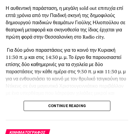
θα φιλοξενήσουμε μέρος του προγράμματος στο
Η αυθεντική παράσταση, η μεγάλη sold out επιτυχία επί
αμφιθέατρο Ν. Πολίτης του Πανεπιστημίου
επτά χρόνια από την Παιδική σκηνή της δημοφιλούς
Πελοποννήσου(1-3 Δεκεμβρίου) και στο αμφιθέατρο Θ.
δημιουργού παιδικών θεαμάτων Γιούλης Ηλιοπούλου σε
Αγγελόπουλος στο Εργατικό Κέντρο (4-5 Δεκεμβρίου). Οι
θεατρική μεταφορά και σκηνοθεσία της ίδιας έρχεται για
ταινίες απευθύνονται στο ευρύ κοινό, ενώ για τα σχολεία
πρώτη φορά στην Θεσσαλονίκη στο Radio city.
έχουν προγραμματισθεί ειδικές πρωινές προβολές.
Για δύο μόνο παραστάσεις για το κοινό την Κυριακή
ο
Το
5
Διεθνές
Φεστιβάλ Ντοκιμαντέρ Πελοποννήσου
11:30 π. μ και στις 14:30 μ. μ. Το έργο θα παρουσιαστεί
διεξάγεται από τις
18-27 Ιανουαρίου
2019 στην
επίσης δύο καθημερινές για τα σχολεία με δύο
Καλαμάτα.
παραστάσεις την κάθε ημέρα στις 9:30 π. μ και 11:30 μ. μ
για να ενθουσιάσει το κοινό με τον θρυλικό τσιγκούνη του
Περισσότερες πληροφορίες
Ντίκενς σε ένα μαγευτικό Χριστουγεννιάτικο περιβάλλον
με ένα υπερθέαμα που λάτρεψαν χιλιάδες μικροί και
μεγάλοι θεατές.
CONTINUE READING
Λίγα λόγια για το έργο:
Ο φιλάργυρος Εμπενίζερ Σκρούτζ, ο θρυλικός ήρωας του
ΚΙΝΗΜΑΤΟΓΡΆΦΟΣ
Ντίκενς, είναι ένας πολύ πλούσιος, αλλά μίζερος και