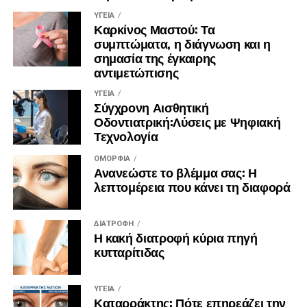
γαστρονομία.
ΥΓΕΊΑ
Καρκίνος Μαστού: Τα
συμπτώματα, η διάγνωση και η
σημασία της έγκαιρης
αντιμετώπισης
ΥΓΕΊΑ
Σύγχρονη Αισθητική
Οδοντιατρική:Λύσεις με Ψηφιακή
Τεχνολογία
ΟΜΟΡΦΙΆ
Ανανεώστε το βλέμμα σας: Η
λεπτομέρεια που κάνει τη διαφορά
ΔΙΑΤΡΟΦΉ
Η κακή διατροφή κύρια πηγή
κυτταρίτιδας
ΥΓΕΊΑ
Καταρράκτης: Πότε επηρεάζει την