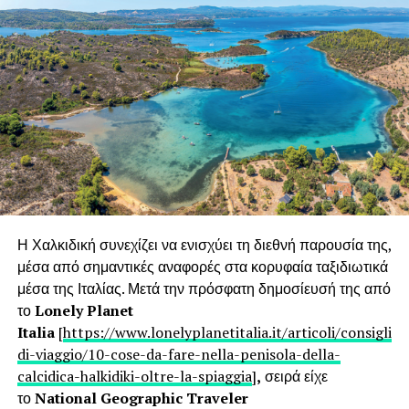
εξωτερικού τον πλούτο των τουριστικών μας προϊόντων.
Σε αυτό το πλαίσιο, ο πολιτιστικός και θρησκευτικός
τουρισμός αλλά και τα πολύ αξιόλογα επισκέψιμα
οινοποιία και τα κρασιά της Ημαθίας προβλήθηκαν σε
δημοσιογράφους της Ρουμανίας. Αυτές οι δράσεις
δημιουργούν ένα περισσότερο πολυμορφικό τουριστικό
προφίλ για την Κεντρική Μακεδονία και συμβάλλουν στην
επιμήκυνση της τουριστικής περιόδου»,
δήλωσε σχετικά ο
Τομεάρχης Τουρισμού της Περιφέρειας Κεντρικής
Μακεδονίας Αλέξανδρος Θάνος.
Η Χαλκιδική συνεχίζει να ενισχύει τη διεθνή παρουσία της,
μέσα από σημαντικές αναφορές στα κορυφαία ταξιδιωτικά
RELATED TOPICS:
μέσα της Ιταλίας. Μετά την πρόσφατη δημοσίευσή της από
UP NEXT
Ένα δείπνο πολιτισμών στο Aldemar Royal Mare
το
Lonely Planet
Italia
[
https://www.lonelyplanetitalia.it/articoli/consigli-
DON'T MISS
di-viaggio/10-cose-da-fare-nella-penisola-della-
Δήλωση του Προέδρου της ΠΟΞ κ. Γρηγόρη
calcidica-halkidiki-oltre-la-spiaggia
]
,
σειρά είχε
Τάσιου για το Ψηφιακό Πράσινο Πιστοποιητικό.
το
National Geographic Traveler