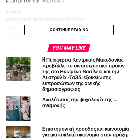
RELATED TOPICS:
FEATURED
UP NEXT
Βιολογική vs Ψυχολογική Πείνα
DON'T MISS
CONTINUE READING
Δυσκοιλιότητα Στην Εγκυμοσύνη
YOU MAY LIKE
H Περιφέρεια Κεντρικής Μακεδονίας
προβάλλει το οινοτουριστικό προϊόν
της στο Ηνωμένο Βασίλειο και την
Αυστραλία -Ταξίδι εξοικείωσης
εκπροσώπων της οινικής
δημοσιογραφίας
Αναλύοντας την ψυχολογία της …
αναμονής
Επιστημονική πρόοδος και καινοτομία
για μια κυκλική οικονομία στην πράξη.