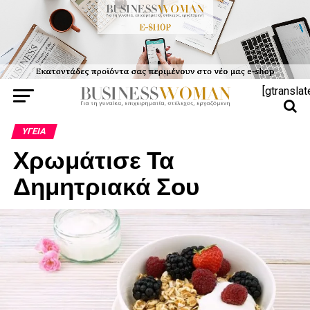
[gtranslat
ΥΓΕΊΑ
Χρωμάτισε Τα
Δημητριακά Σου