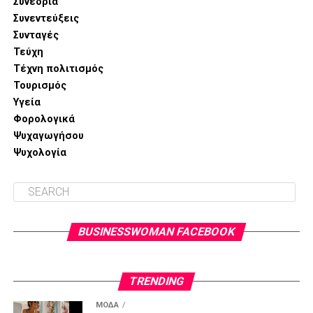
Συνέδρια
Ενδοκρινών Αδένων στην
Ευρωκλινική Αθηνών
.
Συνεντεύξεις
Επισκεφθείτε σήμερα το
endocrinesurgeon.gr,
Συνταγές
προγραμματίστε το ραντεβού σας και συζητήστε την
Τεύχη
κατάλληλη θεραπευτική λύση
για την περίπτωσή σας.
Τέχνη πολιτισμός
Τουρισμός
Υγεία
Φορολογικά
Ψυχαγωγήσου
Ψυχολογία
BUSINESSWOMAN FACEBOOK
TRENDING
ΜΌΔΑ