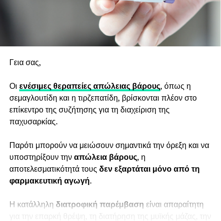
Αν θεωρείτε ότι μπορεί να ενδιαφέρει το κοινό σας,
μπορείτε να το προτείνετε ή να το αναδημοσιεύσετε με
σχετική αναφορά.
Δείτε το εργαλείο εδώ:
Γεια σας,
https://diaitologos.com/somatiki-drastiriotita-
poses-thermides-kais-kai-posa-vimata-kaneis-tin-
Οι
ενέσιμες θεραπείες απώλειας βάρους
, όπως η
imera/
σεμαγλουτίδη και η τιρζεπατίδη, βρίσκονται πλέον στο
επίκεντρο της συζήτησης για τη διαχείριση της
Το αποτέλεσμα είναι ενδεικτικό, βασίζεται σε γενικούς
παχυσαρκίας.
υπολογισμούς και δεν υποκαθιστά εξατομικευμένη
διατροφική ή ιατρική συμβουλή.
Παρότι μπορούν να μειώσουν σημαντικά την όρεξη και να
υποστηρίξουν την
απώλεια βάρους
, η
αποτελεσματικότητά τους
δεν εξαρτάται μόνο από τη
φαρμακευτική αγωγή
.
Η κατάλληλη
διατροφική
παρέμβαση
είναι απαραίτητη
για την επαρκή θρέψη, τη διατήρηση της μυϊκής μάζας, την