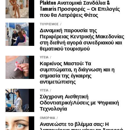
Plakton Ανατομικά Σανδάλια &
Tamaris Προσφορές – Οι Επιλογές
που θα Λατρέψεις Φέτος
ΤΟΥΡΙΣΜΌΣ
Δυναμική παρουσία της
Περιφέρειας Κεντρικής Μακεδονίας
στη διεθνή αγορά συνεδριακού και
θεματικού τουρισμού
ΥΓΕΊΑ
Καρκίνος Μαστού: Τα
συμπτώματα, η διάγνωση και η
σημασία της έγκαιρης
αντιμετώπισης
ΥΓΕΊΑ
Σύγχρονη Αισθητική
Οδοντιατρική:Λύσεις με Ψηφιακή
Τεχνολογία
ΟΜΟΡΦΙΆ
Ανανεώστε το βλέμμα σας: Η
λεπτομέρεια που κάνει τη διαφορά