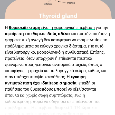
– Πώς οργανώνονται μικρότερα και πιο εύπεπτα γεύματα
μέσα στην ημέρα
– Ποιος είναι ο ρόλος της ενυδάτωσης, των φυτικών ινών
και της σταδιακής πρόσληψης τροφής
Η
θυρεοειδεκτομή
είναι η χειρουργική επέμβαση
για την
– Πώς η άσκηση με αντιστάσεις υποστηρίζει τη σύσταση
αφαίρεση του θυρεοειδούς αδένα
και συστήνεται όταν η
σώματος και τη διατήρηση του αποτελέσματος
φαρμακευτική αγωγή δεν καταφέρνει να αντιμετωπίσει το
– Τι χρειάζεται να προβλεφθεί διατροφικά πριν από τη
πρόβλημα μέσα σε εύλογο χρονικό διάστημα, είτε αυτό
μείωση ή τη διακοπή της θεραπείας
είναι λειτουργικό, μορφολογικό ή συνδυαστικό. Επίσης,
προτείνεται όταν υπάρχουν ή επίκεινται πιεστικά
Αν θεωρείτε ότι το περιεχόμενο μπορεί να ενδιαφέρει
φαινόμενα προς γειτονικά ανατομικά στοιχεία, όπως ο
το κοινό σας, μπορείτε να το προτείνετε ή να το
οισοφάγος, η τραχεία και τα λαρυγγικά νεύρα, καθώς και
αναδημοσιεύσετε με σχετική αναφορά.
όταν υπάρχει υποψία κακοήθειας. Η
έγκαιρη
αντιμετώπιση έχει ιδιαίτερη σημασία
, επειδή οι
Δείτε το άρθρο στο ακόλουθο link:
παθήσεις του θυρεοειδούς μπορεί να εξελίσσονται
https://diaitologos.com/diaita/enesimes-therapeies-
ύπουλα και χωρίς σαφή συμπτώματα, ενώ η
meiosis-varous-ozempic-mounjaro-odigos/
καθυστέρηση μπορεί να οδηγήσει σε επιδείνωση του
προβλήματος. Η επέμβαση
διαρκεί 1-1½ ώρα
και
πραγματοποιείται με
γενική αναισθησία
και με