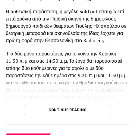
Η ενότητα «Έρευνα και καινοτομία» υλοποιείται στο
πλαίσιο του Επιχειρησιακού Προγράμματος «Ανάπτυξη
Η αυθεντική παράσταση, η μεγάλη sold out επιτυχία επί
Ανθρώπινου Δυναμικού, Εκπαίδευση και Διά Βίου
επτά χρόνια από την Παιδική σκηνή της δημοφιλούς
Μάθηση» και συγχρηματοδοτείται από την Ευρωπαϊκή
δημιουργού παιδικών θεαμάτων Γιούλης Ηλιοπούλου σε
Ένωση (Ευρωπαϊκό Κοινωνικό Ταμείο)
και από εθνικούς
θεατρική μεταφορά και σκηνοθεσία της ίδιας έρχεται για
πόρους.
πρώτη φορά στην Θεσσαλονίκη στο Radio city.
Για δύο μόνο παραστάσεις για το κοινό την Κυριακή
11:30 π. μ και στις 14:30 μ. μ. Το έργο θα παρουσιαστεί
Το πρόγραμμα συνοπτικά
επίσης δύο καθημερινές για τα σχολεία με δύο
παραστάσεις την κάθε ημέρα στις 9:30 π. μ και 11:30 μ. μ
Victoria
Cinemas
για να ενθουσιάσει το κοινό με τον θρυλικό τσιγκούνη του
Ντίκενς σε ένα μαγευτικό Χριστουγεννιάτικο περιβάλλον
16:00- 18:00 Έρευνα και καινοτομία
με ένα υπερθέαμα που λάτρεψαν χιλιάδες μικροί και
-The man who stopped the dessert (Mark Dodd, 2010)
μεγάλοι θεατές.
CONTINUE READING
64’
Λίγα λόγια για το έργο:
-The next black (David Dworsky, Victor Kohler, 2014)
Ο φιλάργυρος Εμπενίζερ Σκρούτζ, ο θρυλικός ήρωας του
47΄