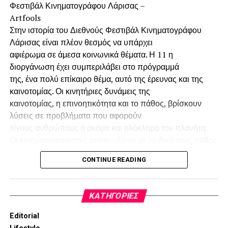
Φεστιβάλ Κινηματογράφου Λάρισας –
Artfools
Στην ιστορία του Διεθνούς Φεστιβάλ Κινηματογράφου
Λάρισας είναι πλέον θεσμός να υπάρχει
αφιέρωμα σε άμεσα κοινωνικά θέματα. Η 11 η
διοργάνωση έχει συμπεριλάβει στο πρόγραμμά
της, ένα πολύ επίκαιρο θέμα, αυτό της έρευνας και της
καινοτομίας. Οι κινητήριες δυνάμεις της
καινοτομίας, η επινοητικότητα και το πάθος, βρίσκουν
λύσεις σε προβλήματα που αφορούν
λίγους ανθρώπους ή ακόμα και ολόκληρο τον πλανήτη.
Οι κινηματογραφιστές απεικονίζουν με το δικό τους πάθος
την ανθρώπινη δυναμική των
Διάρκεια:
80 λεπτά με διάλειμμα
CONTINUE READING
καινοτόμων σχεδίων. Ο κινηματογράφος γνωστοποιεί στο
κοινό τις ιδέες και το πάθος αυτών των
Τοποθεσία:
ανθρώπων, δίνοντας έναυσμα σε επίδοξους ερευνητές να
KΑΤΗΓΟΡΊΕΣ
δραστηριοποιηθούν.
RADIO CITY Theatre
Στο πλαίσιο του παραπάνω αφιερώματος θα προβληθούν
Editorial
οκτώ σημαντικές ταινίες που
Βας. Όλγας 11 & Παρασκευοπούλου 9, Θεσσαλονίκη