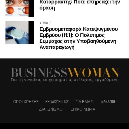
Καταρράκτης: Πότε επηρεάζει την
όραση
ΥΓΕΊΑ
Εμβρυομεταφορά Κατεψυγμένου
Εμβρύου (FET): Ο Πολύτιμος
Σύμμαχος στην Υποβοηθούμενη
Αναπαραγωγή
ΌΡΟΙ ΧΡΉΣΗΣ
PRIVACY POLICY
ΓΙΑ ΕΜΆΣ..
MAGAZINE
ΔΙΑΓΩΝΙΣΜΟΊ
ΕΠΙΚΟΙΝΩΝΊΑ