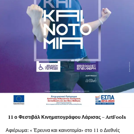
ταλαντούχων ηθοποιών, ερμηνεύουν τους είκοσι ρόλους
Οι προβολές και όλες οι εκδηλώσεις είναι ελεύθερες για το
του έργου με παραμυθένια
κοινό.
κοστούμια εποχής του Μιχάλη Σδούγκου σε ένα μαγικό
σκηνικό. Το
φαντασμαγορικό θέαμα συμπληρώνεται με μαγικές
μουσικές, 3D ANIMATION,
κιν/φικές προβολές, εφέ και εντυπωσιακές ειδικές
κατασκευές.
Δείτε το trailer:
11 ο Φεστιβάλ Κινηματογράφου Λάρισας – ArtFools
Αφιέρωμα: « Έρευνα και καινοτομία» στο 11 ο Διεθνές