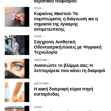
θεματικού τουρισμού
πλαίσιο του Επιχειρησιακού
ΥΓΕΊΑ
Προγράμματος «Ανάπτυξη Ανθρώπινου Δυναμικού,
Καρκίνος Μαστού: Τα
Εκπαίδευση και Διά Βίου Μάθηση» και
συμπτώματα, η διάγνωση και η
συγχρηματοδοτείται από την Ευρωπαϊκή Ένωση
σημασία της έγκαιρης
(Ευρωπαϊκό Κοινωνικό Ταμείο) και από
αντιμετώπισης
εθνικούς πόρους.
ΥΓΕΊΑ
Η είσοδος σε όλες τις προβολές και όλες τις εκδηλώσεις
Σύγχρονη Αισθητική
είναι ελεύθερη και εξασφαλίζεται η
Οδοντιατρική:Λύσεις με Ψηφιακή
πρόσβαση σε ΑμεΑ.
Τεχνολογία
ΟΜΟΡΦΙΆ
Πηγή
Ανανεώστε το βλέμμα σας: Η
λεπτομέρεια που κάνει τη διαφορά
ΔΙΑΤΡΟΦΉ
Η κακή διατροφή κύρια πηγή
κυτταρίτιδας
ΥΓΕΊΑ