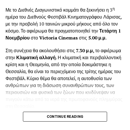
ανθρώπους να έχουν στην καρδιά τους τα Χριστούγεννα
(Σύνολο 4 ώρες)
η
Με το Διεθνές Διαγωνιστικό κομμάτι θα ξεκινήσει η 3
365 μέρες τον χρόνο. Η υπέροχη Χριστουγεννιάτικη
ημέρα του Διεθνούς Φεστιβάλ Κινηματογράφου Λάρισας,
ιστορία του Ντίκενς μας αποκαλύπτει μέσα από το
με την προβολή 10 ταινιών μικρού μήκους από όλο τον
διαχρονικό ήρωα της πως η αγάπη κρύβει τα μυστικά της
κόσμο. Το αφιέρωμα θα πραγματοποιηθεί την
Τετάρτη 1
ευτυχίας.
21:00 Στρογγυλό τραπέζι:
Νοεμβρίου
στο
Victoria
Cinemas
στις
5.00 μ.μ.
Το θέατρο λειτουργεί:
Δημήτριος Μπαλαούρας (Chief Technical Officer στην SB
Στη συνέχεια θα ακολουθήσει στις
7.30 μ.μ,
το αφιέρωμα
Technologies), Παναγιώτης Καρακίτσιος (εταιρεία
στην
Κλιματική αλλαγή.
Η κλιματική και περιβαλλοντική
Κάθε Κυριακή για το κοινό
Geomiso)
κρίση και η Θεομηνία, από την οποία δοκιμάστηκε η
Καθημερινές για τα σχολεία
Θεσσαλία, θα είναι το περιεχόμενο της τρίτης ημέρας του
Σεραφείμ Μουστακίδης
Φεστιβάλ. Κύριο θέμα θα αποτελεί, η αυτοθυσία των
Συντελεστές Παράστασης:
ανθρώπων για τη διάσωση συνανθρώπων τους, των
Συντονίζει : Γιάννης Γιαλαμάς (Operations Manager της
περιουσιών και φυσικά των ζώων που κινδύνεψαν να
Κείμενο: Κάρολος Ντίκενς
startup “Dr Button”)
πνιγούν κάτω από τα νερά της πρωτοφανούς πλημμύρας
Θεατρική μεταφορά -Σκηνοθεσία: Γιούλη Ηλιοπούλου
στη Θεσσαλία.
CONTINUE READING
Σκηνικά: Μιχάλης Σδούγκος
Γαλλικό Ινστιτούτο Λάρισας
Στο αφιέρωμα θα καταθέσουν τις εμπειρίες αλλά και τις
προτάσεις τους για τον καλύτερο συντονισμό και την