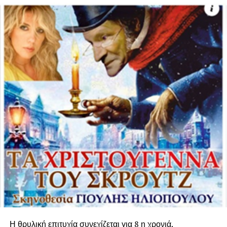
Thin Ice: The Inside Story of Climate Science (2015),
Simon Lamb & David Sington, 56’
.
Νέα Ζηλανδία,
Ηνωμένο Βασίλειο. Ο γεωλόγος Simon Lamb διερεύνησε
την ιστορία της κλιματικής αλλαγής.
The
true
cost
(2015),
Andrew
Morgan
, 92’.
Μπαγκλαντές, H.Π.Α.,
Καμπότζη, Κίνα, Δανία, Γαλλία, Αϊτή, Ινδία, Ιταλία,
Ουγκάντα, Ηνωμένο Βασίλειο. , Το ντοκιμαντέρ εξερευνά
την φτηνή εργασία στα εργοστάσια ρούχων της Ασίας,
που αποφέρει τεράστια κέρδη στην παγκόσμια βιομηχανία
μόδας.
Ρουμάνικος Κινηματογράφος:
Αφερίμ (2015), Ράντου
Ζούντε, 108’
: Στη Βλαχία του 1835 ένας αστυνομικός και
ο γιος του αναζητούν έναν τσιγγάνο σκλάβο ο οποίος
δραπέτευσε από τον αφέντη του, τον αυταρχικό βογιάρο
της περιοχής, γιατί είχε παράνομη σχέση με τη γυναίκα
του. Η ταινία έχει διακριθεί με Αργυρή Άρκτο σκηνοθεσίας
στο Βερολίνο.
Η θρυλική επιτυχία συνεχίζεται για 8 η χρονιά.