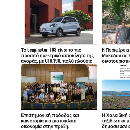
Το Leapmotor T03 είναι το πιο
H Περιφέρεια
προσιτό ηλεκτρικό αυτοκίνητο της
Μακεδονίας 
αγοράς, με €16.190, πολύ πλούσιο
οινοτουριστι
εξοπλισμό και δωρεάν επιλογή
Ηνωμένο Βασί
χρώματος
Αυστραλία -Τ
εκπροσώπων 
δημοσιογραφ
Επιστημονική πρόοδος και
Η Χαλκιδική 
καινοτομία για μια κυκλική
ταξιδιωτικά μ
οικονομία στην πράξη.
δημοσιεύσεις 