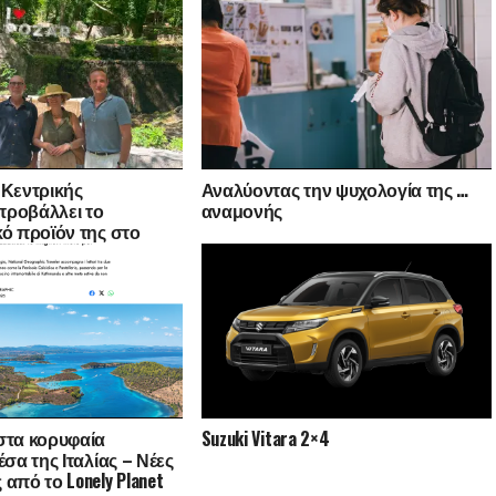
 Κεντρικής
Αναλύοντας την ψυχολογία της …
προβάλλει το
αναμονής
κό προϊόν της στο
λειο και την
αξίδι εξοικείωσης
της οινικής
ίας
στα κορυφαία
Suzuki Vitara 2×4
έσα της Ιταλίας – Νέες
από το Lonely Planet