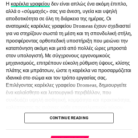
Οι ντουζιέρες κυκλοφορούν σε πολλές εκδοχές, γι’ αυτό
Η
καρέκλα γραφείου
δεν είναι απλώς ένα ακόμη έπιπλο,
και οι τιμές μπορεί να διαφέρουν αρκετά. Ρόλο παίζουν οι
αλλά ο «σύμμαχός» σας για άνεση, υγεία και υψηλή
διαστάσεις, τα υλικά, το είδος του κρυστάλλου, η ποιότητα
αποδοτικότητα σε όλη τη διάρκεια της ημέρας. Οι
των μηχανισμών και φυσικά το συνολικό design.
ανατομικές καρέκλες γραφείου Dromeas έχουν σχεδιαστεί
Υπάρχουν πιο οικονομικές επιλογές για απλές και
για να στηρίζουν σωστά τη μέση και τη σπονδυλική στήλη,
λειτουργικές λύσεις, αλλά και πιο premium προτάσεις για
προσφέροντας ορθοπεδική υποστήριξη που μειώνει την
όσους θέλουν κάτι πιο ιδιαίτερο.
καταπόνηση ακόμη και μετά από πολλές ώρες μπροστά
στον υπολογιστή. Με σύγχρονους εργονομικούς
Πέρα από το κόστος, αξίζει να σκεφτείς και την αντοχή
μηχανισμούς, επιτρέπουν εύκολη ρύθμιση ύψους, κλίσης
στον χρόνο. Ένα ποιοτικό προϊόν μπορεί να σου
πλάτης και μπράτσων, ώστε η καρέκλα να προσαρμόζεται
προσφέρει καλύτερη εμπειρία χρήσης και πιο κομψό
ιδανικά στο σώμα και τον τρόπο εργασίας σας.
αποτέλεσμα για χρόνια.
Επιλέγοντας καρέκλες γραφείου Dromeas, δημιουργείτε
ένα καλαίσθητο και λειτουργικό περιβάλλον, που
Πόρτα μπάνιου με τζάμι: Περισσότερο φως και πιο
συνδυάζει υψηλή αισθητική, κομψότητα και πρακτικότητα,
σύγχρονη αισθητική
καλύπτοντας τις ανάγκες κάθε επαγγελματικού χώρου.
Παράλληλα, επενδύετε σε ένα κάθισμα υψηλών
Η πόρτα μπάνιου με τζάμι είναι μία από τις πιο
κομψές
CONTINUE READING
προδιαγραφών, με ποιότητα κατασκευής που αντέχει στον
επιλογές
για όσους θέλουν ένα μπάνιο που να δείχνει πιο
χρόνο και προσφέρει καθημερινή σιγουριά και άνεση.
φωτεινό και σύγχρονο. Το γυαλί δημιουργεί μια αίσθηση
Εξερευνήστε, λοιπόν, τη μεγάλη συλλογή, επιλέξτε το