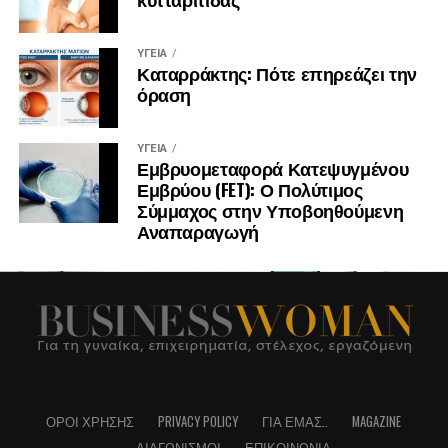
ΥΓΕΊΑ
Καταρράκτης: Πότε επηρεάζει την
όραση
ΥΓΕΊΑ
Εμβρυομεταφορά Κατεψυγμένου
Εμβρύου (FET): Ο Πολύτιμος
Σύμμαχος στην Υποβοηθούμενη
Αναπαραγωγή
ΌΡΟΙ ΧΡΉΣΗΣ
PRIVACY POLICY
ΓΙΑ ΕΜΆΣ..
MAGAZINE
ΔΙΑΓΩΝΙΣΜΟΊ
ΕΠΙΚΟΙΝΩΝΊΑ