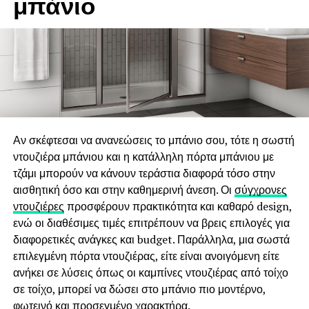
μπάνιο
Αν σκέφτεσαι να ανανεώσεις το μπάνιο σου, τότε η σωστή
ντουζιέρα μπάνιου και η κατάλληλη πόρτα μπάνιου με
τζάμι μπορούν να κάνουν τεράστια διαφορά τόσο στην
Η Κρεβατοκάμαρα που Ταιριάζει στον Τρόπο Ζωής σας
αισθητική όσο και στην καθημερινή άνεση. Οι
σύγχρονες
ντουζιέρες
προσφέρουν πρακτικότητα και καθαρό design,
Οι κρεβατοκάμαρες αποτελούν έναν από τους πιο
ενώ οι διαθέσιμες τιμές επιτρέπουν να βρεις επιλογές για
προσωπικούς χώρους του σπιτιού και στη Θεσσαλονίκη
διαφορετικές ανάγκες και budget. Παράλληλα, μια σωστά
υπάρχουν
ξεχωριστές επιλογές
που συνδυάζουν άνεση,
επιλεγμένη πόρτα ντουζιέρας, είτε είναι ανοιγόμενη είτε
οργάνωση και αισθητική. Η σωστή κρεβατοκάμαρα δεν
ανήκει σε λύσεις όπως οι καμπίνες ντουζιέρας από τοίχο
αφορά μόνο το κρεβάτι, αλλά ένα σύνολο επίπλων που
σε τοίχο, μπορεί να δώσει στο μπάνιο πιο μοντέρνο,
δημιουργεί ένα ήρεμο και λειτουργικό περιβάλλον για την
φωτεινό και προσεγμένο χαρακτήρα.