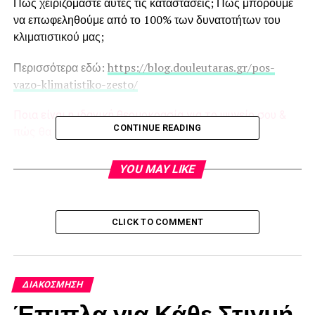
Πώς χειριζόμαστε αυτές τις καταστάσεις; Πώς μπορούμε
να επωφεληθούμε από το 100% των δυνατοτήτων του
κλιματιστικού μας;
Περισσότερα εδώ:
https://blog.douleutaras.gr/pos-
vazo-klimatistiko-zesto/
Ποια είναι η ιδανική θερμοκρασία για το ψυγείο σου &
CONTINUE READING
πώς θα τη διατηρήσεις;
RELATED TOPICS:
YOU MAY LIKE
UP NEXT
6+1 τρόποι για να “σβήσουμε” τους λεκέδες από
κρασί
CLICK TO COMMENT
DON'T MISS
Κατασκευές με πηλό: Οι καλύτερες ιδέες μέσα σε
λίγα λεπτά!
ΔΙΑΚΌΣΜΗΣΗ
Έπιπλα για Κάθε Στιγμή