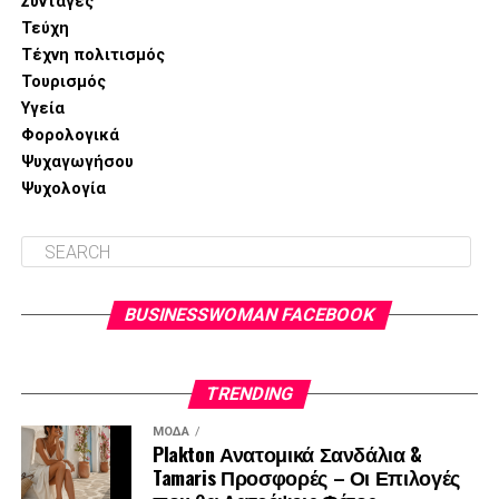
Συνταγές
Τεύχη
Περισσότερες πληροφορίες:
κα Ζαφείρω Βαξεβανίδου,
Τέχνη πολιτισμός
Υπεύθυνη επικοινωνίας,
info@sowiseplus.eu
Τουρισμός
Υγεία
Φορολογικά
Ψυχαγωγήσου
Ψυχολογία
BUSINESSWOMAN FACEBOOK
TRENDING
ΜΌΔΑ
Plakton Ανατομικά Σανδάλια &
Tamaris Προσφορές – Οι Επιλογές