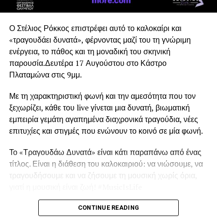
βιώσιμα, βιοβασισμένα υλικά. Ενσωματώνοντας την
επιστημονική γνώση σε πραγματικά συστήματα
Ο Στέλιος Ρόκκος επιστρέφει αυτό το καλοκαίρι και
διαχείρισης αποβλήτων, το SOWISE
+ θα υποστηρίξει
«τραγουδάει δυνατά», φέρνοντας μαζί του τη γνώριμη
το σύγχρονο μοντέλο κυκλικής αστικής-βιομηχανικής
ενέργεια, το πάθος και τη μοναδική του σκηνική
συμβίωσης.
παρουσία.Δευτέρα 17 Αυγούστου στο Κάστρο
Πλαταμώνα στις 9μμ.
Το SOWISE+ θα δημιουργήσει την πρώτη στο είδος της
πολυλειτουργική βιοδιυλιστηριακή μονάδα, η οποία θα
Με τη χαρακτηριστική φωνή και την αμεσότητα που τον
μετατρέπει δύο ροές αποβλήτων σε υλικά υψηλής αξίας.
ξεχωρίζει, κάθε του live γίνεται μια δυνατή, βιωματική
Τα χωριστά συλλεγόμενα αστικά απόβλητα (βιοαπόβλητα
εμπειρία γεμάτη αγαπημένα διαχρονικά τραγούδια, νέες
και απορροφητικά προϊόντα υγιεινής, π.χ. πάνες,
επιτυχίες και στιγμές που ενώνουν το κοινό σε μία φωνή.
σερβιέτες) θα μετατρέπονται σε πολυμερή (πλαστικό) και
κυτταρίνη.
Το «Τραγουδάω Δυνατά» είναι κάτι παραπάνω από ένας
τίτλος. Είναι η διάθεση του καλοκαιριού: να νιώσουμε, να
Σε πλήρη κλίμακα, το έργο στοχεύει στην παραγωγή
τραγουδήσουμε και να ζήσουμε τη μουσική χωρίς όρια,
περίπου 230 τόνων πολυμερών ετησίως, με υψηλή
γιατί η μουσική είναι ζωή! #MusicIsLife
καθαρότητα και ανταγωνιστικά χαρακτηριστικά.
Παράλληλα, η υποδομή για τα απορροφητικά προϊόντα
Στο πλευρό του Στέλιου Ρόκκου η Έλενα Παναγιωτίδου.
CONTINUE READING
υγιεινής θα συνδεθεί με εξειδικευμένη τεχνολογική