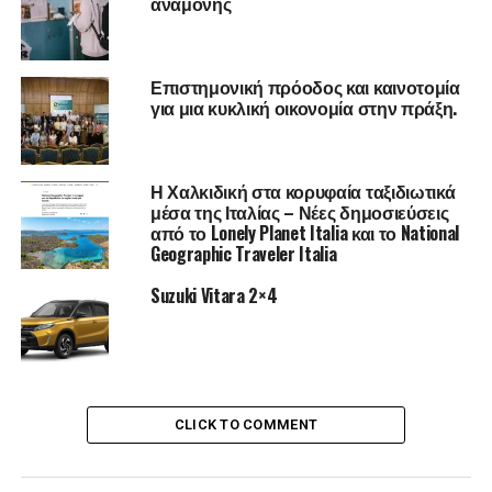
αναμονής
ακόμα πιο ελεύθερη στο κομμάτι της δημιουργίας.
Πιστεύω ότι δεν θα άλλαζα ποτέ αυτές τις δύο δουλειές
γιατί μπορεί να είναι πολύ χρονοβόρες αλλά δεν αλλάζω
Επιστημονική πρόοδος και καινοτομία
με τίποτα το δημιουργικό κομμάτι.
για μια κυκλική οικονομία στην πράξη.
Η Χαλκιδική στα κορυφαία ταξιδιωτικά
-Φροντίζεται να έχετε ελεύθερο χρόνο για τον εαυτό
μέσα της Ιταλίας – Νέες δημοσιεύσεις
σας;
από το Lonely Planet Italia και το National
Geographic Traveler Italia
-Είναι πολύ εύκολο να ξεχάσεις ότι πρέπει να έχεις και
Suzuki Vitara 2×4
ελεύθερο χρόνο για τον εαυτό σου, καθώς και να τον
φροντίζεις. Όμως προσπαθώ πάντα να Βρίσκω λίγο
χρόνο για εμένα. Είτε αυτό θα είναι να πάω βόλτα με
φίλους, είτε να κάνω ταξίδια, η να αλλάξω τα μαλλιά μου
να φροντίσω τον εαυτό μου δηλαδή.
CLICK TO COMMENT