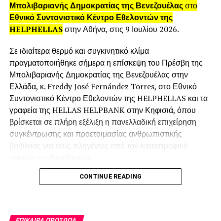
άλλαξαν.
Μπολιβαριανής Δημοκρατίας της Βενεζουέλας
στο
Εθνικό Συντονιστικό Κέντρο Εθελοντών της
HELPHELLAS
στην Αθήνα, στις 9 Ιουλίου 2026.
Σε ιδιαίτερα θερμό και συγκινητικό κλίμα
πραγματοποιήθηκε σήμερα η επίσκεψη του Πρέσβη της
Μπολιβαριανής Δημοκρατίας της Βενεζουέλας στην
Ελλάδα, κ. Freddy José Fernández Torres, στο Εθνικό
Συντονιστικό Κέντρο Εθελοντών της HELPHELLAS και τα
γραφεία της HELLAS HELPBANK στην Κηφισιά, όπου
βρίσκεται σε πλήρη εξέλιξη η πανελλαδική επιχείρηση
συγκέντρωσης και προετοιμασίας ανθρωπιστικής
βοήθειας για τους πληγέντες από τον καταστροφικό
σεισμό στη Βενεζουέλα.
CONTINUE READING
Τον Πρέσβη υποδέχθηκε ο Πρόεδρος της
HELPHELLAS και της HELLAS HELPBANK, Γιώργος
Γαμπιεράκης μαζί με την Αντιπρόεδρο Αντιγόνη
Ωραιοπούλου, μαζί με εθελοντές, συνεργάτες,
ΕΠΊΚΑΙΡΑ ΠΡΌΣΩΠΑ