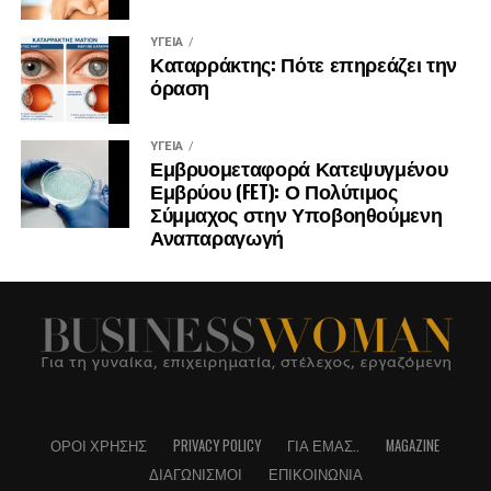
ΥΓΕΊΑ
Καταρράκτης: Πότε επηρεάζει την
όραση
ΥΓΕΊΑ
Εμβρυομεταφορά Κατεψυγμένου
Εμβρύου (FET): Ο Πολύτιμος
Σύμμαχος στην Υποβοηθούμενη
Αναπαραγωγή
ΌΡΟΙ ΧΡΉΣΗΣ
PRIVACY POLICY
ΓΙΑ ΕΜΆΣ..
MAGAZINE
ΔΙΑΓΩΝΙΣΜΟΊ
ΕΠΙΚΟΙΝΩΝΊΑ