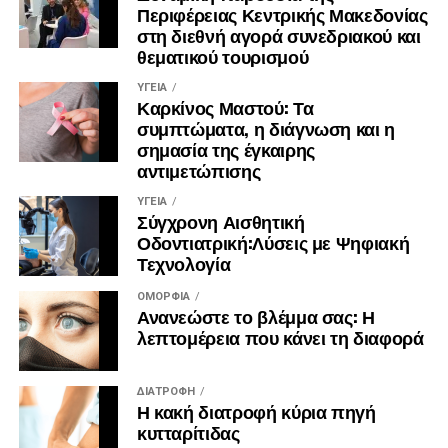
μεταφορά λίγων ογκωδών επίπλων, η σωστή
Περιφέρειας Κεντρικής Μακεδονίας
στη διεθνή αγορά συνεδριακού και
προετοιμασία και η αναλυτική ενημέρωση της
θεματικού τουρισμού
μεταφορικής μπορούν να περιορίσουν τις δυσάρεστες
εκπλήξεις. Η καλύτερη επιλογή δεν είναι απαραίτητα η
ΥΓΕΊΑ
Καρκίνος Μαστού: Τα
χαμηλότερη τιμή, αλλά η προσφορά που καλύπτει με
συμπτώματα, η διάγνωση και η
σαφήνεια τις πραγματικές ανάγκες της συγκεκριμένης
σημασία της έγκαιρης
μεταφοράς.
αντιμετώπισης
ΥΓΕΊΑ
Σύγχρονη Αισθητική
Οδοντιατρική:Λύσεις με Ψηφιακή
Τεχνολογία
ΟΜΟΡΦΙΆ
Ανανεώστε το βλέμμα σας: Η
λεπτομέρεια που κάνει τη διαφορά
ΔΙΑΤΡΟΦΉ
Η κακή διατροφή κύρια πηγή
κυτταρίτιδας