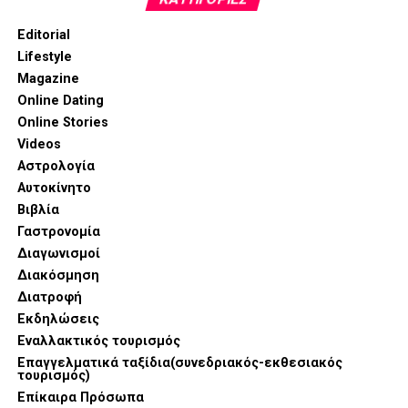
τη χρήση
νευροδιεγέρτη, ενώ
η δεύτερη
επιβεβαίωση της ακεραιότητας φωνητικών χορδών
Editorial
επιτυγχάνεται με βιντεοσκοπικό monitoring κατά την
Lifestyle
αποσωλήνωση και αφύπνιση του ασθενούς.
Magazine
Online Dating
Ευάγγελος Καρβούνης, ο βραβευμένος χειρουργός
Online Stories
ενδοκρινών αδένων!
Videos
Αστρολογία
Αυτοκίνητο
Βιβλία
Γαστρονομία
Διαγωνισμοί
Διακόσμηση
Διατροφή
Εκδηλώσεις
Εναλλακτικός τουρισμός
Επαγγελματικά ταξίδια(συνεδριακός-εκθεσιακός
τουρισμός)
Ο
Ευάγγελος Καρβούνης
χειρουργός ενδοκρινών
Επίκαιρα Πρόσωπα
αδένων
, ξεχωρίζει για την
εξειδίκευσή
του στη