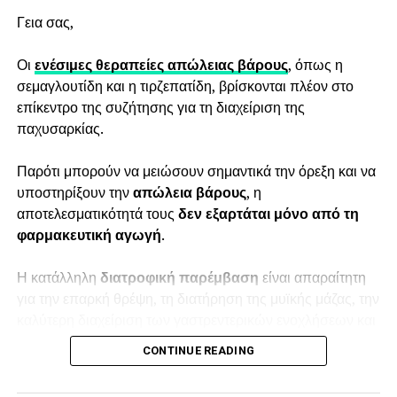
Κατάψυξη ωαρίων: Μια επιλογή πρόληψης για τη
Δείτε το εργαλείο εδώ:
γυναικεία γονιμότητα
Γεια σας,
https://diaitologos.com/somatiki-drastiriotita-
poses-thermides-kais-kai-posa-vimata-kaneis-tin-
Οι
ενέσιμες θεραπείες απώλειας βάρους
, όπως η
imera/
σεμαγλουτίδη και η τιρζεπατίδη, βρίσκονται πλέον στο
επίκεντρο της συζήτησης για τη διαχείριση της
Το αποτέλεσμα είναι ενδεικτικό, βασίζεται σε γενικούς
παχυσαρκίας.
υπολογισμούς και δεν υποκαθιστά εξατομικευμένη
διατροφική ή ιατρική συμβουλή.
Παρότι μπορούν να μειώσουν σημαντικά την όρεξη και να
υποστηρίξουν την
απώλεια βάρους
, η
αποτελεσματικότητά τους
δεν εξαρτάται μόνο από τη
φαρμακευτική αγωγή
.
Η κατάλληλη
διατροφική
παρέμβαση
είναι απαραίτητη
για την επαρκή θρέψη, τη διατήρηση της μυϊκής μάζας, την
καλύτερη διαχείριση των γαστρεντερικών ενοχλήσεων και
τη δημιουργία συνηθειών που μπορούν να διατηρηθούν
CONTINUE READING
μακροπρόθεσμα.