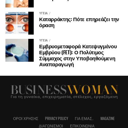
ΥΓΕΊΑ
Καταρράκτης: Πότε επηρεάζει την
όραση
ΥΓΕΊΑ
Εμβρυομεταφορά Κατεψυγμένου
Εμβρύου (FET): Ο Πολύτιμος
Σύμμαχος στην Υποβοηθούμενη
Αναπαραγωγή
ΌΡΟΙ ΧΡΉΣΗΣ
PRIVACY POLICY
ΓΙΑ ΕΜΆΣ..
MAGAZINE
ΔΙΑΓΩΝΙΣΜΟΊ
ΕΠΙΚΟΙΝΩΝΊΑ