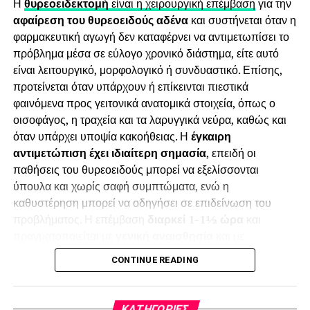
Η
θυρεοειδεκτομή
είναι η χειρουργική επέμβαση
για την
– Πώς η άσκηση με αντιστάσεις υποστηρίζει τη σύσταση
αφαίρεση του θυρεοειδούς αδένα
και συστήνεται όταν η
σώματος και τη διατήρηση του αποτελέσματος
φαρμακευτική αγωγή δεν καταφέρνει να αντιμετωπίσει το
– Τι χρειάζεται να προβλεφθεί διατροφικά πριν από τη
πρόβλημα μέσα σε εύλογο χρονικό διάστημα, είτε αυτό
μείωση ή τη διακοπή της θεραπείας
είναι λειτουργικό, μορφολογικό ή συνδυαστικό. Επίσης,
προτείνεται όταν υπάρχουν ή επίκεινται πιεστικά
Αν θεωρείτε ότι το περιεχόμενο μπορεί να ενδιαφέρει
φαινόμενα προς γειτονικά ανατομικά στοιχεία, όπως ο
το κοινό σας, μπορείτε να το προτείνετε ή να το
οισοφάγος, η τραχεία και τα λαρυγγικά νεύρα, καθώς και
αναδημοσιεύσετε με σχετική αναφορά.
όταν υπάρχει υποψία κακοήθειας. Η
έγκαιρη
αντιμετώπιση έχει ιδιαίτερη σημασία
, επειδή οι
Δείτε το άρθρο στο ακόλουθο link:
παθήσεις του θυρεοειδούς μπορεί να εξελίσσονται
https://diaitologos.com/diaita/enesimes-therapeies-
ύπουλα και χωρίς σαφή συμπτώματα, ενώ η
meiosis-varous-ozempic-mounjaro-odigos/
καθυστέρηση μπορεί να οδηγήσει σε επιδείνωση του
προβλήματος. Η επέμβαση
διαρκεί 1-1½ ώρα
και
πραγματοποιείται με
γενική αναισθησία
και με
τεχνολογίες όπως
ραδιοσυχνότητες και υπερηχητικές
CONTINUE READING
ακτίνες
, ώστε να διασφαλίζεται η
λειτουργικότητα
και να
επιτυγχάνεται
άριστο αισθητικό αποτέλεσμα
. Επίσης, η
διασφάλιση της ομιλίας
του ασθενούς επιτυγχάνεται με
KΑΤΗΓΟΡΊΕΣ