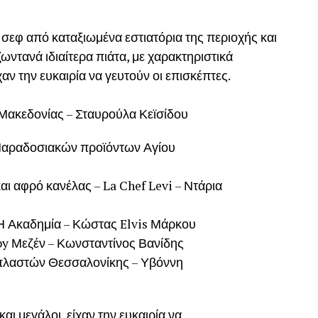
 σεφ από καταξιωμένα εστιατόρια της περιοχής και
ωντανά ιδιαίτερα πιάτα, με χαρακτηριστικά
αν την ευκαιρία να γευτούν οι επισκέπτες.
 Μακεδονίας – Σταυρούλα Κεϊσίδου
 Παραδοσιακών προϊόντων Αγίου
και αφρό κανέλας – La Chef Levi – Ντάρια
– Η Ακαδημία – Κώστας Elvis Μάρκου
by Μεζέν – Κωνσταντίνος Βανίδης
πλαστών Θεσσαλονίκης – Υβόννη
και μεγάλοι, είχαν την ευκαιρία να