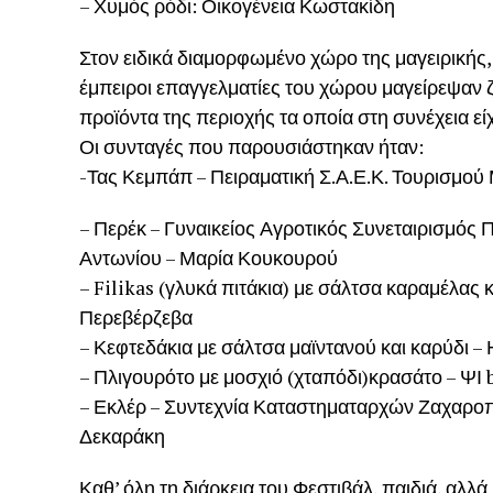
– Χυμός ρόδι: Οικογένεια Κωστακίδη
Στον ειδικά διαμορφωμένο χώρο της μαγειρικής,
έμπειροι επαγγελματίες του χώρου μαγείρεψαν ζ
προϊόντα της περιοχής τα οποία στη συνέχεια είχ
Οι συνταγές που παρουσιάστηκαν ήταν:
-Τας Κεμπάπ – Πειραματική Σ.Α.Ε.Κ. Τουρισμού
– Περέκ – Γυναικείος Αγροτικός Συνεταιρισμός
Αντωνίου – Μαρία Κουκουρού
– Filikas (γλυκά πιτάκια) με σάλτσα καραμέλας 
Περεβέρζεβα
– Κεφτεδάκια με σάλτσα μαϊντανού και καρύδι 
– Πλιγουρότο με μοσχιό (χταπόδι)κρασάτο – ΨΙ 
– Εκλέρ – Συντεχνία Καταστηματαρχών Ζαχαρο
Δεκαράκη
Καθ’ όλη τη διάρκεια του Φεστιβάλ, παιδιά, αλλά 