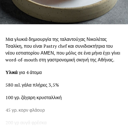
Mια γλυκιά δημιουργία της ταλαντούχας Νικολέτας
Τσαλίκη, που είναι Pastry chef και συνιδιοκτήτρια του
νέου εστιατορίου ΑΜΕΝ, που μόλις σε ένα μήνα έχει γίνει
word-of-mouth στη γαστρονομική σκηνή της Αθήνας.
Yλικά
για 4 άτομα
580 ml. γάλα πλήρες 3,5%
100 γρ. ζάχαρη κρυσταλλική
45 γρ. κορν φλάουρ
200 γρ αυγά φρέσκα