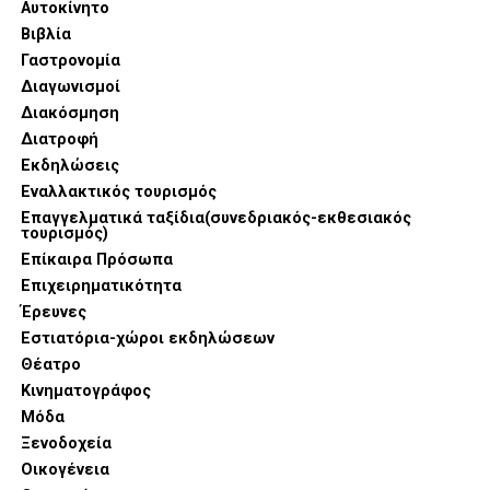
Αυτοκίνητο
Βιβλία
Γαστρονομία
Διαγωνισμοί
Διακόσμηση
Στην αιχμή της παρουσίασης βρέθηκαν καινοτομίες που
Διατροφή
συνδυάζουν την επαγγελματική απόδοση με την αισθητική
Εκδηλώσεις
τελειότητα. Η σειρά SKS εντυπωσίασε με τον Compact
Εναλλακτικός τουρισμός
Oven 6-σε-1, μια συσκευή που συγκεντρώνει λειτουργίες
Επαγγελματικά ταξίδια(συνεδριακός-εκθεσιακός
τουρισμός)
ψησίματος, air fryer και μαγειρέματος στον ατμό,
Επίκαιρα Πρόσωπα
προσφέροντας τη μέγιστη ευελιξία στη γυναίκα που
Επιχειρηματικότητα
διαθέτει περιορισμένο χρόνο αλλά υψηλές γαστρονομικές
Έρευνες
απαιτήσεις.
Εστιατόρια-χώροι εκδηλώσεων
Θέατρο
Κινηματογράφος
Μόδα
Ξενοδοχεία
Οικογένεια