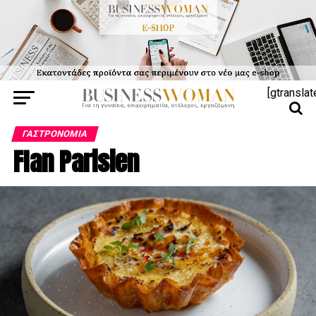
[gtranslat
ΓΑΣΤΡΟΝΟΜΊΑ
Flan Parisien