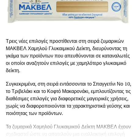
βανίλια και ζεσταίνουμε μέχρι να φτάσει σε σημείο
βρασμού.
Αποσύρουμε από τη φωτιά, σκεπάζουμε και αφήνουμε για
10 λεπτά να αναδυθούν τα αρώματά της.
Τρεις νέες επιλογές προστίθενται στη σειρά ζυμαρικών
Σε ένα μπολ βάζουμε το κόρν φλάουρ και το ρίχνουμε
ΜΑΚΒΕΛ Χαμηλού Γλυκαιμικού Δείκτη, διευρύνοντας τη
στην κρέμα γάλακτος να ομογενοποιηθεί ανακατεύοντας
γκάμα των προϊόντων που απευθύνονται σε καταναλωτές
ελαφρά.
οι οποίοι αναζητούν επιλογές με χαμηλότερο γλυκαιμικό
δείκτη.
Προσθέτουμε τους κρόκους και ανακατεύουμε.
Συγκεκριμένα, στη σειρά εντάσσονται το Σπαγγετίνι Νο 10,
Ενσωματώνουμε το μείγμα της κρέμας και αυγών σιγά
το Τριβελάκι και το Κοφτό Μακαρονάκι, εμπλουτίζοντας τις
σιγά στο γάλα και μαγειρεύουμε σε χαμηλή φωτιά,
διαθέσιμες επιλογές για διαφορετικές μαγειρικές χρήσεις,
ανακατεύοντας συνεχώς με σύρμα μέχρι να έχουμε μια
χωρίς να διαφοροποιούνται τα χαρακτηριστικά γεύσης και
πλούσια κρέμα.
ποιότητας των προϊόντων.
Αποσύρουμε από τη φωτιά.
Τα ζυμαρικά Χαμηλού Γλυκαιμικού Δείκτη ΜΑΚΒΕΛ έχουν
σχεδιαστεί ώστε να αποτελούν μια εναλλακτική επιλογή
Για το φύλλο κρούστας