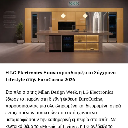
Η LG Electronics Επαναπροσδιορίζει το Σύγχρονο
Lifestyle στην EuroCucina 2026
Στο πλαίσιο της Milan Design Week, η LG Electronics
έδωσε το παρών στη διεθνή έκθεση EuroCucina,
παρουσιάζοντας μια ολοκληρωμένη και διευρυμένη σειρά
εντοιχισμένων συσκευών που υπόσχονται να
μεταμορφώσουν την καθημερινή εμπειρία στο σπίτι. Με
κεντρικό θέμα το «Mosaic of Living», η LG ανέδειξε το