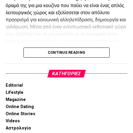
όραμά της για μια κουζίνα που παύει να είναι ένας απλός
λειτουργικός χώρος και εξελίσσεται στον απόλυτο
προορισμό για κοινωνική αλληλεπίδραση, δημιουργία και
χαλάρωση. Μέσα από έναν εντυπωσιακό εκθεσιακό χώρο
που σχεδιάστηκε σε συνεργασία με το κορυφαίο ιταλο-
δανικό δίδυμο GamFratesi, η εταιρεία παρουσίασε την
ultra-premium σειρά Signature Kitchen Suite (SKS) και
CONTINUE READING
τη νέα σειρά LG Built-in, προσφέροντας εξατομικευμένες
λύσεις που εναρμονίζονται πλήρως με τις απαιτητικές
τάσεις του σύγχρονου ευρωπαϊκού design.
KΑΤΗΓΟΡΊΕΣ
Editorial
Lifestyle
Magazine
Online Dating
Online Stories
Videos
Αστρολογία