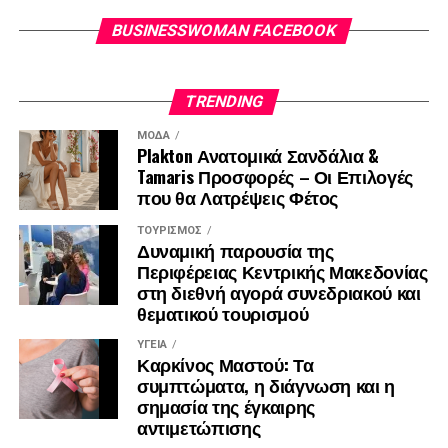
τεχνολογική υπεροχή, αναβαθμίζοντας ουσιαστικά την
ποιότητα ζωής και την καθημερινότητα κάθε σύγχρονης
BUSINESSWOMAN FACEBOOK
επαγγελματία.
TRENDING
ΜΌΔΑ
Plakton Ανατομικά Σανδάλια &
Tamaris Προσφορές – Οι Επιλογές
που θα Λατρέψεις Φέτος
ΤΟΥΡΙΣΜΌΣ
Δυναμική παρουσία της
Περιφέρειας Κεντρικής Μακεδονίας
στη διεθνή αγορά συνεδριακού και
θεματικού τουρισμού
ΥΓΕΊΑ
Καρκίνος Μαστού: Τα
συμπτώματα, η διάγνωση και η
σημασία της έγκαιρης
αντιμετώπισης