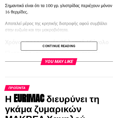
Σημαντικό είναι ότι τα 100 γρ. γλιστρίδας περιέχουν μόνον
16 θερμίδες.
Αποτελεί μέρος της κρητικής διατροφής αφού συμβάλει
στην ευζωία και την μακροβιότητα.
Χρόνος παρασκευής 25 λεπτά / Εύκολο
CONTINUE READING
Γλιστρίδα «αχνιστή» με ντομάτα και
κρασί
YOU MAY LIKE
Από τον Μανώλη Βαρδάκη, ταβέρνα
«Μελίτακες» Δασάκι Πύργου, Ηράκλειο
Κρήτης
ΠΡΟΪΌΝΤΑ
Η EURIMAC διευρύνει τη
Υλικά για 2 – 4 άτομα
γκάμα ζυμαρικών
150 γρ γλιστρίδα, κομμένη σε κομμάτια