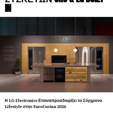
IN
πρακτικών που εφαρμόζει η ΜΑΚΒΕΛ–EURIMAC στην
παραγωγή των προϊόντων της, επιβεβαιώνοντας τη
συμμόρφωση της παραγωγικής διαδικασίας με τις
παραμέτρους που εξετάστηκαν κατά την διάρκεια της
επιθεώρησης.
Η LG Electronics Επαναπροσδιορίζει το Σύγχρονο
Lifestyle στην EuroCucina 2026