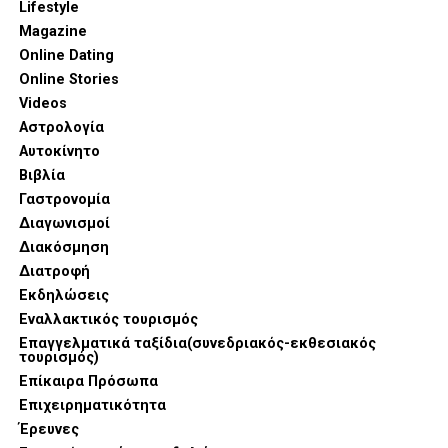
Lifestyle
Magazine
Online Dating
Online Stories
Videos
Αστρολογία
Αυτοκίνητο
Βιβλία
Γαστρονομία
Διαγωνισμοί
Διακόσμηση
Στην αιχμή της παρουσίασης βρέθηκαν καινοτομίες που
Διατροφή
συνδυάζουν την επαγγελματική απόδοση με την αισθητική
Εκδηλώσεις
τελειότητα. Η σειρά SKS εντυπωσίασε με τον Compact
Εναλλακτικός τουρισμός
Oven 6-σε-1, μια συσκευή που συγκεντρώνει λειτουργίες
Επαγγελματικά ταξίδια(συνεδριακός-εκθεσιακός
τουρισμός)
ψησίματος, air fryer και μαγειρέματος στον ατμό,
Επίκαιρα Πρόσωπα
προσφέροντας τη μέγιστη ευελιξία στη γυναίκα που
Επιχειρηματικότητα
διαθέτει περιορισμένο χρόνο αλλά υψηλές γαστρονομικές
Έρευνες
απαιτήσεις.