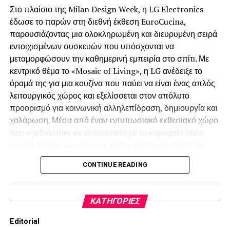
Στο πλαίσιο της Milan Design Week, η LG Electronics
έδωσε το παρών στη διεθνή έκθεση EuroCucina,
παρουσιάζοντας μια ολοκληρωμένη και διευρυμένη σειρά
εντοιχισμένων συσκευών που υπόσχονται να
μεταμορφώσουν την καθημερινή εμπειρία στο σπίτι. Με
κεντρικό θέμα το «Mosaic of Living», η LG ανέδειξε το
όραμά της για μια κουζίνα που παύει να είναι ένας απλός
λειτουργικός χώρος και εξελίσσεται στον απόλυτο
προορισμό για κοινωνική αλληλεπίδραση, δημιουργία και
χαλάρωση. Μέσα από έναν εντυπωσιακό εκθεσιακό χώρο
που σχεδιάστηκε σε συνεργασία με το κορυφαίο ιταλο-
δανικό δίδυμο GamFratesi, η εταιρεία παρουσίασε την
ultra-premium σειρά Signature Kitchen Suite (SKS) και
CONTINUE READING
τη νέα σειρά LG Built-in, προσφέροντας εξατομικευμένες
λύσεις που εναρμονίζονται πλήρως με τις απαιτητικές
τάσεις του σύγχρονου ευρωπαϊκού design.
KΑΤΗΓΟΡΊΕΣ
Editorial