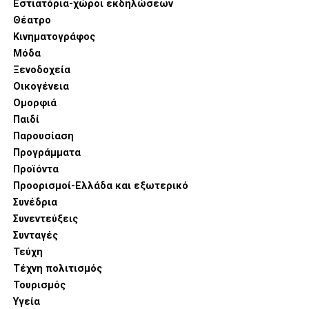
Εστιατόρια-χώροι εκδηλώσεων
Θέατρο
Κινηματογράφος
Μόδα
Ξενοδοχεία
Οικογένεια
Ομορφιά
Παιδί
Παρουσίαση
Προγράμματα
Προϊόντα
Προορισμοί-Ελλάδα και εξωτερικό
Συνέδρια
Παράλληλα, η νέα σειρά LG Built-in φέρνει την Τεχνητή
Συνεντεύξεις
Νοημοσύνη στην καρδιά του νοικοκυριού μέσω του
Συνταγές
φούρνου Camera Oven με τεχνολογία AI Gourmet™, ο
Τεύχη
οποίος αναγνωρίζει αυτόματα τα υλικά και προτείνει τις
Τέχνη πολιτισμός
ιδανικές ρυθμίσεις μαγειρέματος, αλλά και των
Τουρισμός
πλυντηρίων πιάτων AI SenseClean™ που βελτιστοποιούν
Υγεία