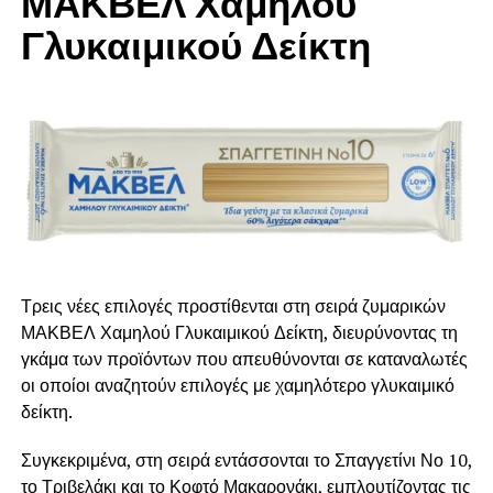
ΜΑΚΒΕΛ Χαμηλού
100 γρ κρεμμύδι, ψιλοκομμένο
Γλυκαιμικού Δείκτη
4 σκελίδες σκόρδο, ψιλοκομμένο
100 γρ φρέσκια ντομάτα
Λιαστή πιπεριά και ντομάτα
Αλάτι
Φρεσκοτριμμένο πιπέρι
1 κρασοπότηρο ελαιόλαδο
Τρεις νέες επιλογές προστίθενται στη σειρά ζυμαρικών
ΜΑΚΒΕΛ Χαμηλού Γλυκαιμικού Δείκτη, διευρύνοντας τη
1 κρασοπότηρο λευκό κρασί
γκάμα των προϊόντων που απευθύνονται σε καταναλωτές
οι οποίοι αναζητούν επιλογές με χαμηλότερο γλυκαιμικό
Τρόπος παρασκευής
δείκτη.
Σε βαθύ τηγάνι με ελαιόλαδο σοτάρουμε το κρεμμύδι με το
Συγκεκριμένα, στη σειρά εντάσσονται το Σπαγγετίνι Νο 10,
σκόρδο και τα αφήνουμε, μέχρι να καραμελώσουν.
το Τριβελάκι και το Κοφτό Μακαρονάκι, εμπλουτίζοντας τις