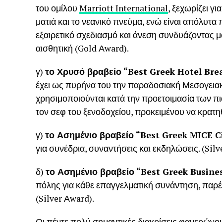
του ομίλου
Marriott International
, ξεχωρίζει γ
ματιά και το νεανικό πνεύμα, ενώ είναι απόλυ
εξαιρετικό σχεδιασμό και άνεση συνδυάζοντας μ
αισθητική (Gold Αward).
γ)
το Χρυσό βραβείο “
Best
Greek
Hotel
Brea
έχει ως πυρήνα του την παραδοσιακή Μεσογειακ
χρησιμοποιούνται κατά την προετοιμασία των πι
τον σεφ του ξενοδοχείου, προκειμένου να κρατη
γ)
το Ασημένιο βραβείο “
Best
Greek
MICE
C
για συνέδρια, συναντήσεις και εκδηλώσεις. (Silv
δ)
το Ασημένιο βραβείο “Best Greek Busine
πόλης για κάθε επαγγελματική συνάντηση, παρέ
(Silver Αward).
Οι πέντε πολύ σημαντικές διακρίσεις φανερώνο