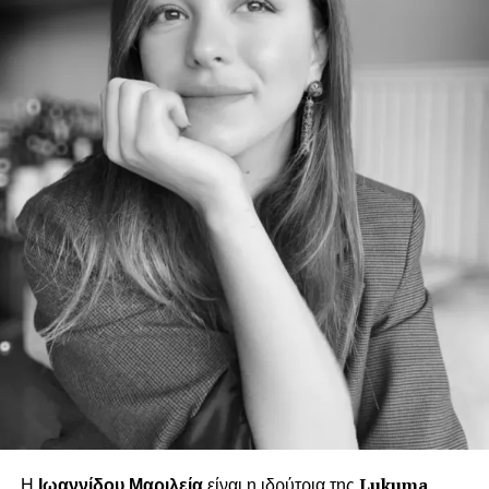
Η
Ιωαννίδου Μαριλεία
είναι η ιδρύτρια της
Lukuma