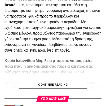
Brand
, μιας καινοτόμου startup που εστιάζει στη
βιωσιμότητα και την εμμηνορροϊκή υγεία. Στόχος της είναι
να προσφέρει φιλικά προς το περιβάλλον και
επαναχρησιμοποιούμενα προϊόντα περιόδου. Με
εξειδίκευση στο ψηφιακό μάρκετινγκ, εργάζεται για ένα πιο
βιώσιμο μέλλον, προωθώντας παράλληλα την ενημέρωση
γύρω από την έμμηνο ρύση. Μέσα από τη δράση της,
ενδυναμώνει τις γυναίκες, βοηθώντας τες να κάνουν
συνειδητές και ενημερωμένες επιλογές.
Κυρία Ιωαννίδου Μαριλεία μπορείτε να μας πείτε
ποια ήταν η ακαδημαϊκή σας πορεία και πώς σας
οδήγησε στη δημιουργία της Lukuma Brand;
Ξεκίνησα τις σπουδές μου στη Διοίκηση Επιχειρήσεων
CONTINUE READING
και Μάρκετινγκ στο ΔΙΠΑΕ στη Θεσσαλονίκη. Στην πορεία
και ενώ είχα ήδη δημιουργήσει τη Lukuma εξειδικεύτηκα
YOU MAY LIKE
στο Digital Marketing μέσα από προγράμματα του
Harvard Business School και πρόσθετα courses στο