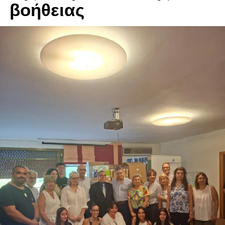
βοήθειας
εσώρουχα περιόδου ή τα κύπελλα περιόδου, με
επιφυλακτικότητα και αρνητισμό, παρά το γεγονός ότι
αυτά μπορούν να βελτιώσουν σημαντικά τη ζωή τους.
Αυτές οι προκατειλημμένες αντιλήψεις είναι ίσως το
μεγαλύτερο εμπόδιο, αλλά δεν με σταματούν από το να
συνεχίζω τον αγώνα μου να εκπαιδεύσω και να
προσφέρω μια καλύτερη λύση για τη διαχείρηση της
περιόδου.