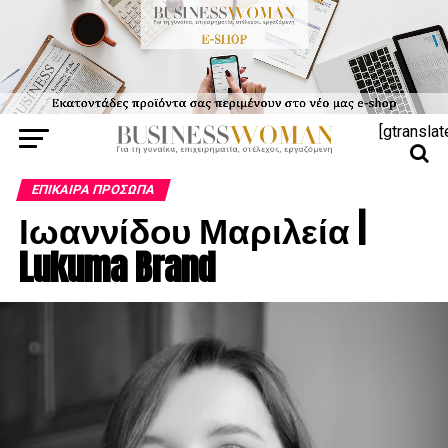
[gtranslat
ΕΠΊΚΑΙΡΑ ΠΡΌΣΩΠΑ
Ιωαννίδου Μαριλεία |
Lukuma Brand