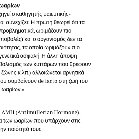
 ωαρίων
εξηγεί ο καθηγητής μαιευτικής-
 συνεχίζει: Η πρώτη θεωρεί ότι τα
 προβληματικά, ωριμάζουν πιο
αποβολές) και ο οργανισμός δεν τα
οιότητας, τα οποία ωριμάζουν πιο
ι γενετικά ασφαλή. Η άλλη άποψη
ταβολισμός των κυττάρων που θρέφουν
ζώνης κ.λπ.) αλλοιώνεται αρνητικά
που συμβαίνουν de facto στη ζωή του
 ωαρίων.»
νη AMH (Antimullerian Hormone),
ητα των ωαρίων που υπάρχουν στις
την ποιότητά τους