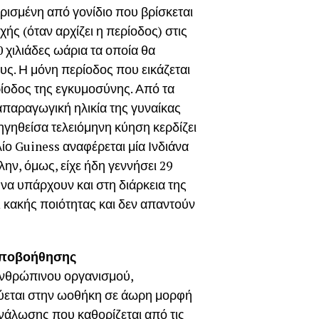
ορισμένη από γονίδιο που βρίσκεται
ής (όταν αρχίζει η περίοδος) στις
 χιλιάδες ωάρια τα οποία θα
ς. Η μόνη περίοδος που εικάζεται
ρίοδος της εγκυμοσύνης. Από τα
απαραγωγική ηλικία της γυναίκας
οηγηθείσα τελειόμηνη κύηση κερδίζει
λίο Guiness αναφέρεται μία Ινδιάνα
λην, όμως, είχε ήδη γεννήσει 29
 να υπάρχουν και στη διάρκεια της
ι κακής ποιότητας και δεν απαντούν
 υποβοήθησης
 ανθρώπινου οργανισμού,
κεύεται στην ωοθήκη σε άωρη μορφή
ανάλωσης που καθορίζεται από τις