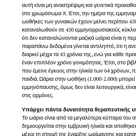
αυτή είναι μη αναστρέψιμη και γενετικά προκαθ
στο χρωμόσωμα Χ. Έτσι, την ημέρα της εμμηναρχ
ωοθήκες των γυναικών έχουν μείνει περίπου 450
καταναλωθούν σε 450 εμμηνορρυσιακούς κύκλου
ότι δεν καταναλώνονται μαζικά ωάρια είναι η πε
παραπάνω δεδομένα γίνεται αντιληπτό, ότι η αν
διαρκεί μέχρι τα 43 χρόνια της, ενώ για κάθε πρ
έναν επιπλέον χρόνο γονιμότητας. Έτσι, στο βιβ
που έμεινε έγκυος στην ηλικία των 64 χρόνων, π
παιδιά. Ωάρια στην ωοθήκη (1.000-2.000) μπορεί
εμμηνόπαυσης, όμως δεν είναι λειτουργικά, είνα
στις ορμόνες.
Υπάρχει πάντα δυνατότητα θεραπευτικής
Το ωάριο είναι από τα μεγαλύτερα κύτταρα του
δημιουργείται στην εμβρυική ηλικία και αποθη
μέχρι τη στιγμή της έναρξης ωρίμανσης και κατ