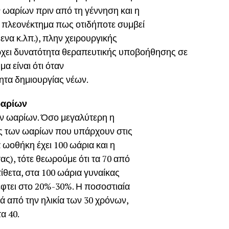
 ωαρίων πριν από τη γέννηση και η
πλεονέκτημα πως οτιδήποτε συμβεί
ενα κ.λπ.), πλην χειρουργικής
ρχει δυνατότητα θεραπευτικής υποβοήθησης σε
α είναι ότι όταν
ητα δημιουργίας νέων.
ωαρίων
των ωαρίων. Όσο μεγαλύτερη η
ας των ωαρίων που υπάρχουν στις
α ωοθήκη έχει 100 ωάρια και η
τας), τότε θεωρούμε ότι τα 70 από
τίθετα, στα 100 ωάρια γυναίκας
έφτει στο 20%-30%. Η ποσοστιαία
ά από την ηλικία των 30 χρόνων,
α 40.