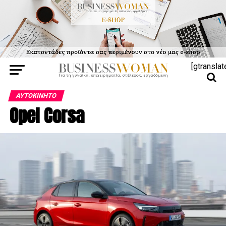
[gtranslat
ΑΥΤΟΚΊΝΗΤΟ
Opel Corsa