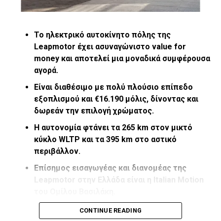
Ναταλία
Το ηλεκτρικό αυτοκίνητο πόλης της
Κώστας Νικολακόπουλος
Leapmotor έχει ασυναγώνιστο
value
for
money και αποτελεί μια μοναδικά συμφέρουσα
αγορά.
Είναι διαθέσιμο με πολύ πλούσιο επίπεδο
εξοπλισμού και €16.190 μόλις, δίνοντας και
δωρεάν την επιλογή χρώματος.
Η αυτονομία φτάνει τα 265
km στον μικτό
κύκλο
WLTP και τα 395
km στο αστικό
περιβάλλον.
Επίσημος εισαγωγέας και διανομέας της
Leapmotor στην Ελλάδα είναι η Italian Motion
του Ομίλου Βασιλάκη.
RELATED TOPICS:
FEATURED
Το Leapmotor T03 έχει πλέον καθιερωθεί ως το πιο
CONTINUE READING
UP NEXT
Από το δίπλωμα μέχρι την οδήγηση… πολλές