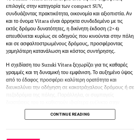
περιλαμβάνει μέχρι ανίχνευση τυφλού σημείου και
επιλογές στην κατηγορία των compact SUV,
προειδοποίηση για ασφαλές άνοιγμα των θυρών.
συνδυάζοντας πρακτικότητα, οικονομία και αξιοπιστία. Αν
και το όνομα Vitara είναι άρρηκτα συνδεδεμένο με τις
Ιδιαίτερα σύγχρονη είναι και η εφαρμογή Leapmotor app
εκτός δρόμου δυνατότητες, η δικίνητη έκδοση (2×4)
που επιτρέπει απομακρυσμένο έλεγχο λειτουργιών καθώς
απευθύνεται κυρίως σε οδηγούς που κινούνται στην πόλη
και τον εντοπισμό του αυτοκινήτου μέσω του smartphone.
και σε ασφαλτοστρωμένους δρόμους, προσφέροντας
Το ίδιο το smartphone με τη σειρά του, παίζει και τον ρόλο
χαμηλότερη κατανάλωση και κόστος συντήρησης.
του ασύρματου κλειδιού Bluetooth.
Η σχεδίαση του Suzuki Vitara ξεχωρίζει για τις καθαρές
Ο ηλεκτρικός κινητήρας αποδίδει 95 HP και 158 Nm, με
γραμμές και τη δυναμική του εμφάνιση. Το αυξημένο ύψος
την μπαταρία να έχει ενεργειακή χωρητικότητα 37,3 kWh
από το έδαφος προσφέρει καλύτερη ορατότητα και
και την εργοστασιακή αυτονομία στο μικτό κύκλο WLTP να
διευκολύνει την οδήγηση σε κακοτράχαλους δρόμους ή σε
αγγίζει τα 265 km. Στον αστικό κύκλο το νούμερο αυτό
πεζοδρόμια της πόλης. Παράλληλα, οι συμπαγείς
εκτοξεύεται στα 395 km και είναι απόλυτα ρεαλιστικό σε
διαστάσεις του το καθιστούν ιδιαίτερα ευέλικτο στην
πραγματικές συνθήκες.
καθημερινή μετακίνηση και στο παρκάρισμα.
CONTINUE READING
Αθόρυβο, ευέλικτο στην οδήγηση, πανεύκολο στο
Στο εσωτερικό, το Vitara διαθέτει εργονομική σχεδίαση
παρκάρισμα και με σχεδόν αμελητέο κόστος χρήσης, το
και άνετους χώρους για τέσσερις έως πέντε επιβάτες. Τα
Leapmotor T03 έχει κερδίσει τη θέση του ως μια
καθίσματα προσφέρουν καλή στήριξη, ενώ οι χώροι για τα