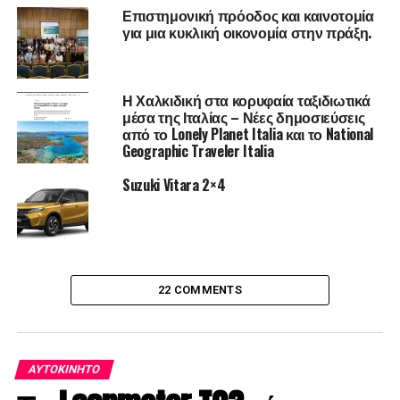
Επιστημονική πρόοδος και καινοτομία
για μια κυκλική οικονομία στην πράξη.
Η Χαλκιδική στα κορυφαία ταξιδιωτικά
μέσα της Ιταλίας – Νέες δημοσιεύσεις
από το Lonely Planet Italia και το National
Geographic Traveler Italia
Η κατανάλωση καυσίμου και οι εκπομπές CO2 μειώνονται
Suzuki Vitara 2×4
κατά 15 – 20% .
Όπως κάθε Opel, έτσι και το νέο Corsa διαθέτει
πολυάριθμες τεχνολογίες και συστήματα υποβοήθησης
στο βασικό εξοπλισμό, όπως Forward Collision Alert με
22 COMMENTS
Automatic Emergency Braking and Pedestrian
Detection, Adaptive Cruise Control καθώς και Active
Lane Positioning, Extended Traffic Sign Recognition και
Drowsiness Detection.
ΑΥΤΟΚΊΝΗΤΟ
Υπάρχουν επίσης και προαιρετικά συστήματα όπως το