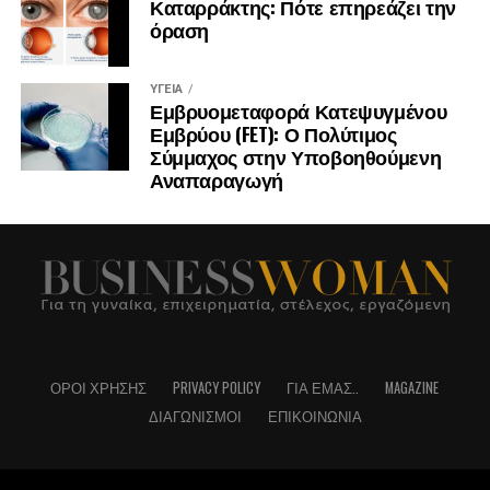
Καταρράκτης: Πότε επηρεάζει την
όραση
ΥΓΕΊΑ
Εμβρυομεταφορά Κατεψυγμένου
Εμβρύου (FET): Ο Πολύτιμος
Σύμμαχος στην Υποβοηθούμενη
Αναπαραγωγή
ΌΡΟΙ ΧΡΉΣΗΣ
PRIVACY POLICY
ΓΙΑ ΕΜΆΣ..
MAGAZINE
ΔΙΑΓΩΝΙΣΜΟΊ
ΕΠΙΚΟΙΝΩΝΊΑ