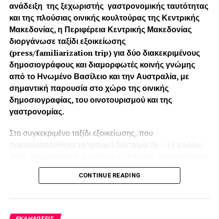
ανάδειξη της ξεχωριστής γαστρονομικής ταυτότητας
και της πλούσιας οινικής κουλτούρας της Κεντρικής
Μακεδονίας, η Περιφέρεια Κεντρικής Μακεδονίας
διοργάνωσε ταξίδι εξοικείωσης
(press/fam
iliarization
trip) για δύο διακεκριμένους
δημοσιογράφους και διαμορφωτές κοινής γνώμης
από το Ηνωμένο Βασίλειο και την Αυστραλία, με
σημαντική παρουσία στο χώρο της οινικής
δημοσιογραφίας, του οινοτουρισμού και της
γαστρονομίας.
Στο συγκεκριμένο ταξίδι εξοικείωσης, που
πραγματοποιήθηκε το χρονικό διάστημα 26 – 31 Ιουλίου
2026, συμμετείχαν ο κ. Andrew Catchpole, αρχισυντάκτης
του κορυφαίου βρετανικού περιοδικού «
Harpers Wine &
CONTINUE READING
Spirit»
και ο κ. Michael Lazarou, οινοκριτικός και
δημιουργός περιεχομένου με έδρα τη Μελβούρνη της
Αυστραλίας (@wine.by.michael). Οι δύο φιλοξενούμενοι
είναι ιδιαίτερα επιδραστικοί έχοντας ευρεία απήχηση στο
ΕΚΔΗΛΏΣΕΙΣ