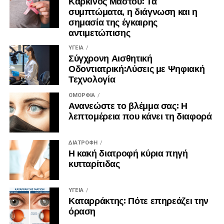
Καρκίνος Μαστού: Τα
συμπτώματα, η διάγνωση και η
σημασία της έγκαιρης
αντιμετώπισης
ΥΓΕΊΑ
Σύγχρονη Αισθητική
Οδοντιατρική:Λύσεις με Ψηφιακή
Τεχνολογία
ΟΜΟΡΦΙΆ
Ανανεώστε το βλέμμα σας: Η
λεπτομέρεια που κάνει τη διαφορά
ΔΙΑΤΡΟΦΉ
Η κακή διατροφή κύρια πηγή
κυτταρίτιδας
ΥΓΕΊΑ
Καταρράκτης: Πότε επηρεάζει την
όραση