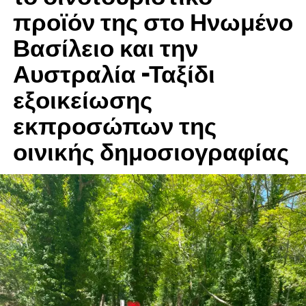
προϊόν της στο Ηνωμένο
Βασίλειο και την
Αυστραλία -Ταξίδι
εξοικείωσης
RELATED TOPICS:
εκπροσώπων της
UP NEXT
«Chapter Five» από το Περιφερειακό Τμήμα Ε.Ε.Σ.
οινικής δημοσιογραφίας
Θεσσαλονίκης
DON'T MISS
Τα 20 χρόνια λειτουργίας της γιόρτασε η
Παρευξείνια Τράπεζα