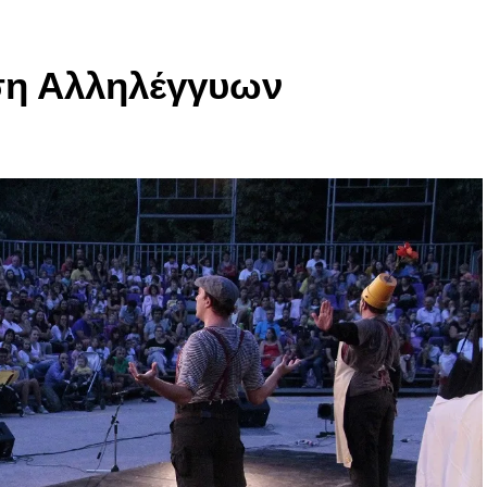
τηση Αλληλέγγυων