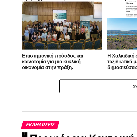
εξοπλισμό και δωρεάν επιλογή
Ηνωμένο Βασί
χρώματος
Αυστραλία -Τ
εκπροσώπων 
δημοσιογραφ
Επιστημονική πρόοδος και
Η Χαλκιδική 
καινοτομία για μια κυκλική
ταξιδιωτικά μ
οικονομία στην πράξη.
δημοσιεύσεις 
Italia και το N
Traveler Italia
2
ΕΚΔΗΛΏΣΕΙΣ