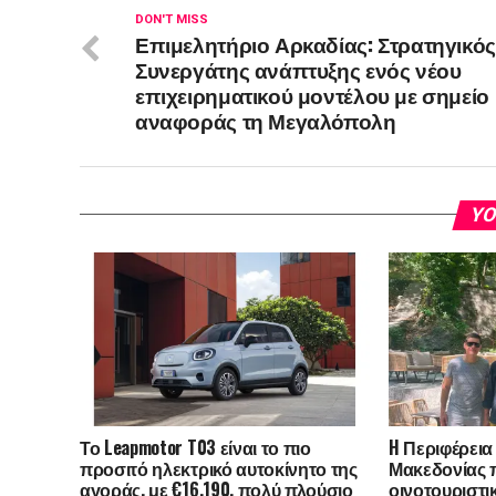
DON'T MISS
Επιμελητήριο Αρκαδίας: Στρατηγικός
Συνεργάτης ανάπτυξης ενός νέου
επιχειρηματικού μοντέλου με σημείο
αναφοράς τη Μεγαλόπολη
YO
Το Leapmotor T03 είναι το πιο
H Περιφέρεια
προσιτό ηλεκτρικό αυτοκίνητο της
Μακεδονίας 
αγοράς, με €16.190, πολύ πλούσιο
οινοτουριστι