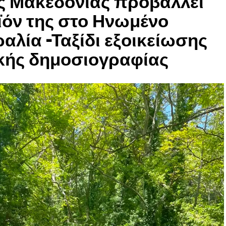
ής Μακεδονίας προβάλλει
ϊόν της στο Ηνωμένο
ραλία -Ταξίδι εξοικείωσης
κής δημοσιογραφίας