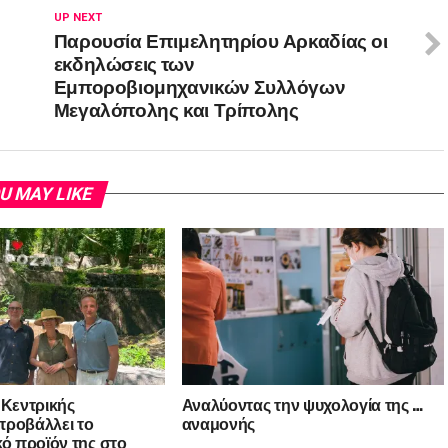
UP NEXT
Παρουσία Επιμελητηρίου Αρκαδίας οι
εκδηλώσεις των
Εμποροβιομηχανικών Συλλόγων
Μεγαλόπολης και Τρίπολης
U MAY LIKE
 Κεντρικής
Αναλύοντας την ψυχολογία της …
προβάλλει το
αναμονής
κό προϊόν της στο