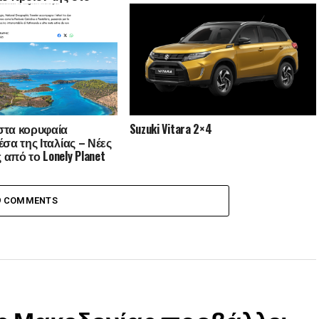
λειο και την
αξίδι εξοικείωσης
της οινικής
ίας
στα κορυφαία
Suzuki Vitara 2×4
έσα της Ιταλίας – Νέες
από το Lonely Planet
ational Geographic
9 COMMENTS