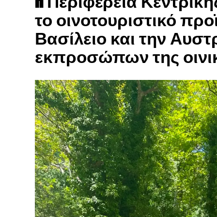
H Περιφέρεια Κεντρικ
το οινοτουριστικό προ
Βασίλειο και την Αυστ
εκπροσώπων της οινι