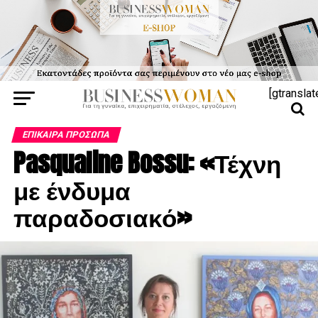
[gtranslat
ΕΠΊΚΑΙΡΑ ΠΡΌΣΩΠΑ
Pasqualine Bossu: «Τέχνη
με ένδυμα
παραδοσιακό»