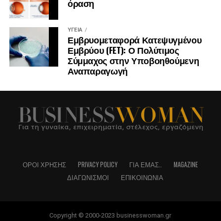
όραση
βρίσκονται έτοιμοι στον χάρτη· τους χτίζουμε εμείς,
χαράσσοντας τη δική μας διαδρομή.
ΥΓΕΊΑ
Εμβρυομεταφορά Κατεψυγμένου
Εμβρύου (FET): Ο Πολύτιμος
Σύμμαχος στην Υποβοηθούμενη
Αναπαραγωγή
ΌΡΟΙ ΧΡΉΣΗΣ
PRIVACY POLICY
ΓΙΑ ΕΜΆΣ..
MAGAZINE
ΔΙΑΓΩΝΙΣΜΟΊ
ΕΠΙΚΟΙΝΩΝΊΑ
Copyright © 2000-2023 businesswoman.gr