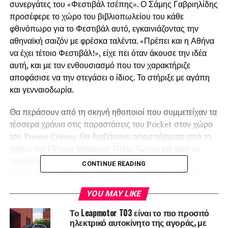
συνεργάτες του «Φεστιβάλ τσέπης». Ο Σάμης Γαβριηλίδης
προσέφερε το χώρο του βιβλιοπωλείου του κάθε
φθινόπωρο για το Φεστιβάλ αυτό, εγκαινιάζοντας την
αθηναϊκή σαιζόν με φρέσκα ταλέντα. «Πρέπει και η Αθήνα
να έχει τέτοιο Φεστιβάλ!», είχε πει όταν άκουσε την ιδέα
αυτή, και με τον ενθουσιασμό που τον χαρακτήριζε
αποφάσισε να την στεγάσει ο ίδιος. Το στήριξε με αγάπη
και γενναιοδωρία.
Θα περάσουν από τη σκηνή ηθοποιοί που συμμετείχαν τα
τέσσερα χρόνια στις παραστάσεις του Pocket στον χώρο
του Poems Crimes. Θα διαβάσουν αποσπάσματα από το
βιβλίο του Πέτρου Μάρκαρη Τίτλοι Τέλους και από τις
αφηγήσεις της Καρολίνας Ναχμούλη – Γαβριηλίδη
CONTINUE READING
“BLOCK 25” (έρευνα – επιμέλεια – επίμετρο – σχόλια
Λευτέρης Ξανθόπουλος). Οι ηθοποιοί θα τραγουδήσουν
YOU MAY LIKE
τραγούδια που είχαν ακουστεί στα Pocket festivals και
είχε αγαπήσει ο Σάμης, του άρεσε να τραγουδούν
Το Leapmotor T03 είναι το πιο προσιτό
ηθοποιοί. Η Μάνια Παπαδημητρίου θα διαβάσει και θα
ηλεκτρικό αυτοκίνητο της αγοράς, με