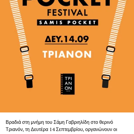
Βραδιά στη μνήμη του Σάμη Γαβριηλίδη στο θερινό
Τριανόν, τη Δευτέρα 14 Σεπτεμβρίου, οργανώνουν οι