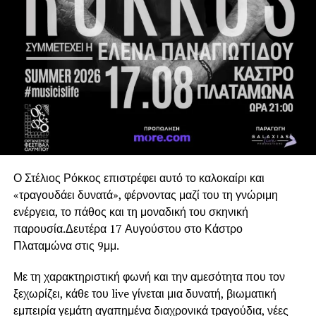
οργανισμούς, την ολοκληρωμένη τεχνική προσέγγιση, το
πλάνο εργασίας και τα πρώτα βήματα υλοποίησης. Κατά
τη διάρκεια της συνάντησης οι εταίροι συζήτησαν τις
επιστημονικές, τεχνικές, βιομηχανικές και κοινωνικές
διαστάσεις του έργου, θέτοντας τις βάσεις για την
πενταετή συνεργασία.
Το SOWISE
+ συνεισφέρει στις τεχνολογικές
καινοτομίες μετατροπής αστικών αποβλήτων σε
βιώσιμα, βιοβασισμένα υλικά. Ενσωματώνοντας την
επιστημονική γνώση σε πραγματικά συστήματα
Ο Στέλιος Ρόκκος επιστρέφει αυτό το καλοκαίρι και
διαχείρισης αποβλήτων, το SOWISE
+ θα υποστηρίξει
«τραγουδάει δυνατά», φέρνοντας μαζί του τη γνώριμη
το σύγχρονο μοντέλο κυκλικής αστικής-βιομηχανικής
ενέργεια, το πάθος και τη μοναδική του σκηνική
συμβίωσης.
παρουσία.Δευτέρα 17 Αυγούστου στο Κάστρο
Πλαταμώνα στις 9μμ.
Το SOWISE+ θα δημιουργήσει την πρώτη στο είδος της
πολυλειτουργική βιοδιυλιστηριακή μονάδα, η οποία θα
Με τη χαρακτηριστική φωνή και την αμεσότητα που τον
μετατρέπει δύο ροές αποβλήτων σε υλικά υψηλής αξίας.
ξεχωρίζει, κάθε του live γίνεται μια δυνατή, βιωματική
Τα χωριστά συλλεγόμενα αστικά απόβλητα (βιοαπόβλητα
εμπειρία γεμάτη αγαπημένα διαχρονικά τραγούδια, νέες