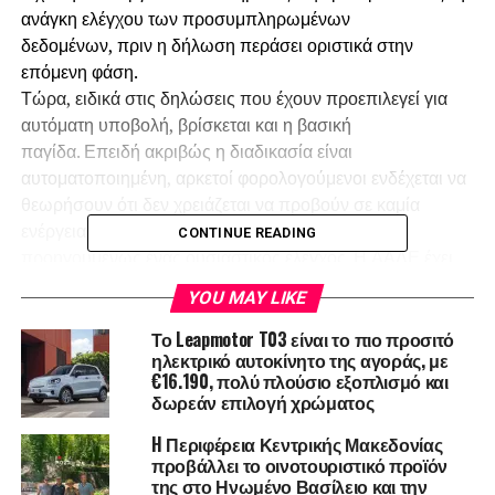
ανάγκη ελέγχου των προσυμπληρωμένων
δεδομένων, πριν η δήλωση περάσει οριστικά στην
επόμενη φάση.
Τώρα, ειδικά στις δηλώσεις που έχουν προεπιλεγεί για
αυτόματη υποβολή, βρίσκεται και η βασική
παγίδα. Επειδή ακριβώς η διαδικασία είναι
αυτοματοποιημένη, αρκετοί φορολογούμενοι ενδέχεται να
θεωρήσουν ότι δεν χρειάζεται να προβούν σε καμία
ενέργεια. Στην πραγματικότητα, χρειάζεται
CONTINUE READING
προηγουμένως ένας ουσιαστικός έλεγχος. Η ΑΑΔΕ έχει
ανακοινώσει ότι οι προσυμπληρωμένες και
YOU MAY LIKE
προεκκαθαρισμένες δηλώσεις για το φορολογικό έτος
2025, εφόσον δεν τροποποιηθούν από
Το Leapmotor T03 είναι το πιο προσιτό
ηλεκτρικό αυτοκίνητο της αγοράς, με
τους φορολογουμένους, θα οριστικοποιηθούν αυτόματα
€16.190, πολύ πλούσιο εξοπλισμό και
στις 16/4.
δωρεάν επιλογή χρώματος
Το θέμα αφορά κυρίως μισθωτούς και συνταξιούχους,
δηλαδή φορολογουμένους για τους οποίους η
H Περιφέρεια Κεντρικής Μακεδονίας
προβάλλει το οινοτουριστικό προϊόν
διοίκηση έχει ήδη στη διάθεσή της μεγάλο μέρος των
της στο Ηνωμένο Βασίλειο και την