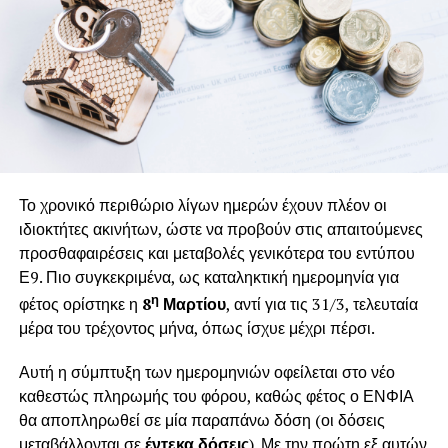
έχουν ως εξής:
4% εφόσον η δήλωση υποβληθεί έως τις 30/04
3% (υποβολή έως τις 15/06)
2% (υποβολή έως τις 15/07)
Αυτοματοποιημένες εκκαθαρίσεις
Το χρονικό περιθώριο λίγων ημερών έχουν πλέον οι
Για μια μερίδα μισθωτών και συνταξιούχων, η ΑΑΔΕ έχει
ιδιοκτήτες ακινήτων, ώστε να προβούν στις απαιτούμενες
ήδη ανακοινώσει ότι στις 25 Απριλίου πρόκειται να
προσθαφαιρέσεις και μεταβολές γενικότερα του εντύπου
προβεί σε αυτοματοποιημένη υποβολή της δήλωσης. Τα
Ε9. Πιο συγκεκριμένα, ως καταληκτική ημερομηνία για
κριτήρια επιλογής βέβαια δεν είναι τυχαία, συνήθως
η
φέτος ορίστηκε η
8
Μαρτίου
, αντί για τις 31/3, τελευταία
πρόκειται για πολίτες με ένα συγκεκριμένο φορολογικό
μέρα του τρέχοντος μήνα, όπως ίσχυε μέχρι πέρσι.
προφίλ, όπου συνήθως δεν εμφανίζονται εισοδήματα από
λοιπές, πλην της βασικής τους πηγής εισοδημάτων. Παρ’
Αυτή η σύμπτυξη των ημερομηνιών οφείλεται στο νέο
όλα αυτά, και σε αυτές τις περιπτώσεις προτείνεται να
καθεστώς πληρωμής του φόρου, καθώς φέτος ο ΕΝΦΙΑ
γίνεται ένας σχετικός έλεγχος, καθώς δεν αποκλείεται α) η
θα αποπληρωθεί σε μία παραπάνω δόση (οι δόσεις
ΑΑΔΕ να μην έχει λάβει κάποια συγκεκριμένα δεδομένα
μεταβάλλονται σε
έντεκα δόσεις
). Με την πρώτη εξ αυτών