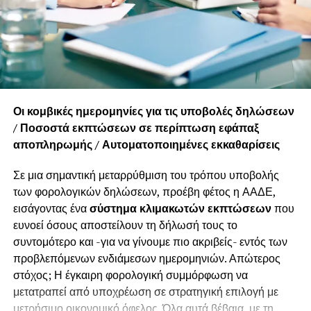
έχει διευκρινίσει ότι η έκπτωση 4% παρέχεται
και
όταν η δήλωση οριστικοποιηθεί αυτόματα, αρκεί
ο φόρος να καταβληθεί εφάπαξ μέχρι το τέλος
Ιουλίου. Έχει επίσης διευκρινιστεί ότι σε
περίπτωση εμπρόθεσμης τροποποιητικής από
την οποία
Οι κομβικές ημερομηνίες για τις υποβολές δηλώσεων
προκύπτει επιπλέον ποσό φόρου, το αρχικό
/ Ποσοστά εκπτώσεων σε περίπτωση εφάπαξ
ποσό διατηρεί το ποσοστό έκπτωσης της
αποπληρωμής / Αυτοματοποιημένες εκκαθαρίσεις
αρχικής δήλωσης,
Σε μια σημαντική μεταρρύθμιση του τρόπου υποβολής
ενώ το επιπλέον ποσό ακολουθεί το ποσοστό
των φορολογικών δηλώσεων, προέβη φέτος η ΑΑΔΕ,
που αντιστοιχεί στον χρόνο της τροποποιητικής.
εισάγοντας ένα
σύστημα κλιμακωτών εκπτώσεων
που
ευνοεί όσους αποστείλουν τη δήλωσή τους το
Παναγιώτης Τσένος
συντομότερο και -για να γίνουμε πιο ακριβείς- εντός των
Φοροτεχνικός σύμβουλος επιχειρήσεων
προβλεπόμενων ενδιάμεσων ημερομηνιών. Απώτερος
στόχος; Η έγκαιρη φορολογική συμμόρφωση να
RELATED TOPICS:
FEATURED
μετατραπεί από υποχρέωση σε στρατηγική επιλογή με
μετρήσιμο οικονομικό όφελος. Όλα αυτά βέβαια, με τη