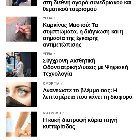
Τις περισσότερες φορές δεν μας εμποδίζει η άγνοια του
στη διεθνή αγορά συνεδριακού και
θεματικού τουρισμού
δρόμου προς την κορυφή αλλά η έλλειψη σχεδίου για τα
μετέπειτα βήματα. Δίνοντας μια τελευταία συμβουλή στην
ΥΓΕΊΑ
φανταστική Μαρία μας θα της θυμίζαμε ότι μετανιώνουμε
Καρκίνος Μαστού: Τα
συμπτώματα, η διάγνωση και η
για ότι δεν κάναμε παρά για ότι έχουμε κάνει.
σημασία της έγκαιρης
αντιμετώπισης
Πηγή του:Γιώργου Σαπροβαλάκη
ΥΓΕΊΑ
Σύγχρονη Αισθητική
Οδοντιατρική:Λύσεις με Ψηφιακή
Τεχνολογία
ΟΜΟΡΦΙΆ
Ανανεώστε το βλέμμα σας: Η
λεπτομέρεια που κάνει τη διαφορά
ΔΙΑΤΡΟΦΉ
Η κακή διατροφή κύρια πηγή
κυτταρίτιδας