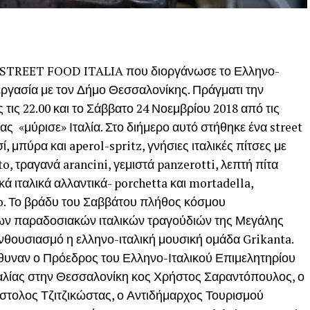
το STREET FOOD ITALIA που διοργάνωσε το Ελληνο-
εργασία με τον Δήμο Θεσσαλονίκης. Πράγματι την
τις 22.00 και το Σάββατο 24 Νοεμβρίου 2018 από τις
ας «μύρισε» Ιταλία. Στο διήμερο αυτό στήθηκε ένα street
, μπύρα και aperol-spritz, γνήσιες ιταλικές πίτσες με
o, τραγανά arancini, γεμιστά panzerotti, λεπτή πίτα
κά ιταλικά αλλαντικά- porchetta και mortadella,
so. Το βράδυ του Σαββάτου πλήθος κόσμου
των παραδοσιακών ιταλικών τραγούδιών της Μεγάλης
νθουσιασμό η ελληνο-ιταλική μουσική ομάδα Grikanta.
ύθυναν ο Πρόεδρος του Ελληνο-Ιταλικού Επιμελητηρίου
ταλίας στην Θεσσαλονίκη κος Χρήστος Σαραντόπουλος, ο
στολος Τζιτζικώστας, ο Αντιδήμαρχος Τουρισμού