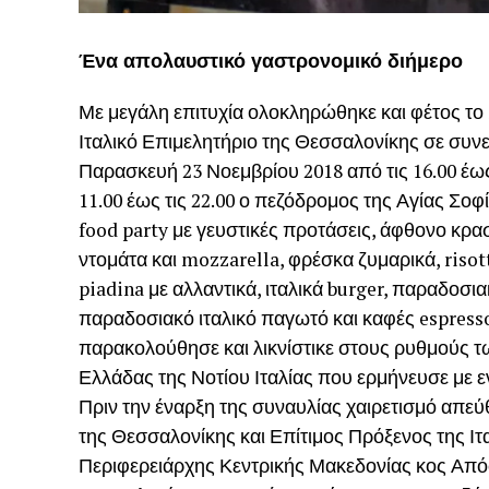
Ένα απολαυστικό γαστρονομικό διήμερο
Με μεγάλη επιτυχία ολοκληρώθηκε και φέτος 
Ιταλικό Επιμελητήριο της Θεσσαλονίκης σε συν
Παρασκευή 23 Νοεμβρίου 2018 από τις 16.00 έως 
11.00 έως τις 22.00 ο πεζόδρομος της Αγίας Σοφί
food party με γευστικές προτάσεις, άφθονο κρασί
ντομάτα και mozzarella, φρέσκα ζυμαρικά, risott
piadina με αλλαντικά, ιταλικά burger, παραδοσια
παραδοσιακό ιταλικό παγωτό και καφές espres
παρακολούθησε και λικνίστικε στους ρυθμούς 
Ελλάδας της Νοτίου Ιταλίας που ερμήνευσε με ε
Πριν την έναρξη της συναυλίας χαιρετισμό απε
της Θεσσαλονίκης και Επίτιμος Πρόξενος της Ι
Περιφερειάρχης Κεντρικής Μακεδονίας κος Από