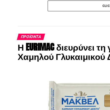
CLI
ΠΡΟΪΌΝΤΑ
Η EURIMAC διευρύνει 
Χαμηλού Γλυκαιμικού 