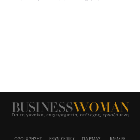
ΌΡΟΙ ΧΡΉΣΗΣ
PRIVACY POLICY
ΓΙΑ ΕΜΆΣ..
MAGAZINE