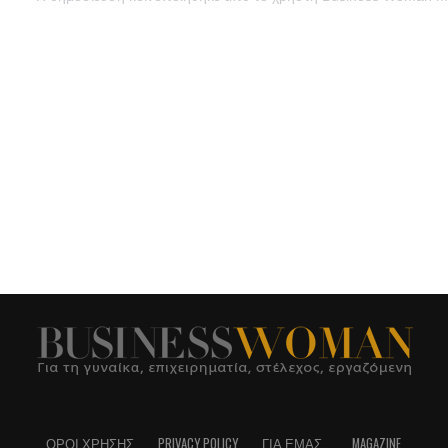
ΌΡΟΙ ΧΡΉΣΗΣ
PRIVACY POLICY
ΓΙΑ ΕΜΆΣ..
MAGAZINE