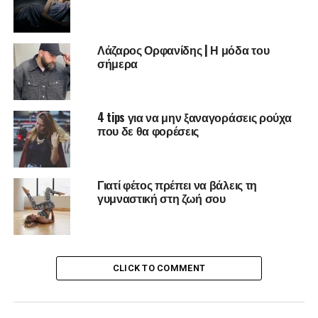
Λάζαρος Ορφανίδης | Η μόδα του
σήμερα
4 tips για να μην ξαναγοράσεις ρούχα
που δε θα φορέσεις
Γιατί φέτος πρέπει να βάλεις τη
γυμναστική στη ζωή σου
Πριν όμως καταλήξεις σε όλα τα παραπάνω πρέπει να
CLICK TO COMMENT
σου δοθεί η ευκαιρία να επικοινωνήσεις το έργο σου. Μια
αφετηρία για να ανοίξεις τα φτερά σου και να θέσεις τις