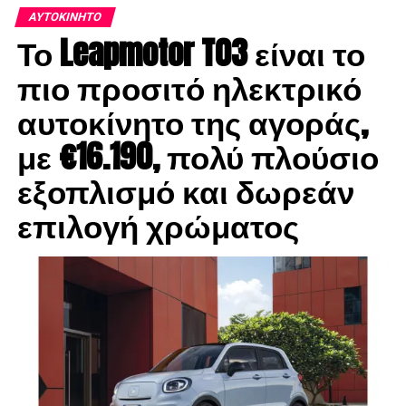
βάσεις για μια λαμπρή καριέρα.
ΑΥΤΟΚΊΝΗΤΟ
Το Leapmotor T03 είναι το
πιο προσιτό ηλεκτρικό
αυτοκίνητο της αγοράς,
με €16.190, πολύ πλούσιο
εξοπλισμό και δωρεάν
επιλογή χρώματος
Για να κάνεις τα όνειρα σου πραγματικότητα δεν έχεις
παρά να λάβεις μέρος στον απόλυτο θεσμό για τη νέα
γενιά Ελλήνων δημιουργών, το
New Generation
Fashion Lines
. Το
ΝGFL
τα τελευταία χρόνια αποτελεί το
σημείο συνάντησης όλων των νέων Ελλήνων