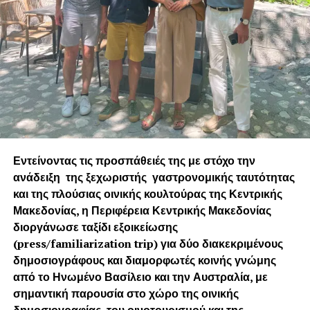
παρκάρισμα και με σχεδόν αμελητέο κόστος χρήσης, το
Σχολές Μόδας
Leapmotor T03 έχει κερδίσει τη θέση του ως μια
κορυφαία επιλογή στα αυτοκίνητα πόλης. Μπορείτε να το
Σχεδιαστές υφασμάτων
δείτε από κοντά και να το οδηγήσετε στις εκθέσεις της
Καλλιτέχνες κολάζ
μάρκας σε ολόκληρη τη χώρα, προκειμένου να σας
εντυπωσιάσει με τις ικανότητές του.
Γελοιογράφοι
Ζωγράφοι
Φωτογράφοι
Εντείνοντας τις προσπάθειές της με στόχο την
Street Artists κ.α
ανάδειξη της ξεχωριστής γαστρονομικής ταυτότητας
και της πλούσιας οινικής κουλτούρας της Κεντρικής
Μακεδονίας, η Περιφέρεια Κεντρικής Μακεδονίας
διοργάνωσε ταξίδι εξοικείωσης
(press/fam
iliarization
trip) για δύο διακεκριμένους
δημοσιογράφους και διαμορφωτές κοινής γνώμης
από το Ηνωμένο Βασίλειο και την Αυστραλία, με
σημαντική παρουσία στο χώρο της οινικής