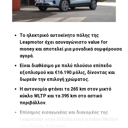
δημιουργών που θέλουν να αναδείξουν τη δουλειά τους
και το ταλέντο τους με κεντρικό άξονα τη Μόδα και την
Τέχνη.
Το ηλεκτρικό αυτοκίνητο πόλης της
Leapmotor έχει ασυναγώνιστο
value
for
money και αποτελεί μια μοναδικά συμφέρουσα
αγορά.
Είναι διαθέσιμο με πολύ πλούσιο επίπεδο
εξοπλισμού και €16.190 μόλις, δίνοντας και
δωρεάν την επιλογή χρώματος.
Η αυτονομία φτάνει τα 265
km στον μικτό
κύκλο
WLTP και τα 395
km στο αστικό
περιβάλλον.
Επίσημος εισαγωγέας και διανομέας της
Είναι η μοναδική διοργάνωση στην Ελλάδα με ταυτότητα
Leapmotor στην Ελλάδα είναι η Italian Motion
των νέων ταλαντούχων σχεδιαστών μόδας, αξεσουάρ,
του Ομίλου Βασιλάκη.
κοσμημάτων, ζωγραφικής, φωτογραφίας, μικρογλυπτικής,