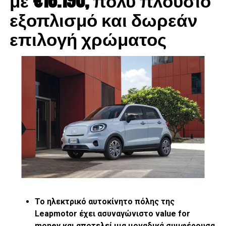
με €16.190, πολύ πλούσιο
εξοπλισμό και δωρεάν
επιλογή χρώματος
Η Suzuki φρόντισε να την εξοπλίσει με όλες τις λειτουργίες
που περιμένει να βρει κανείς σε ένα σημερινό αυτοκίνητο.
«Παιχνιδάκι» η σύνδεση με το κινητό, όπως και η χρήση
Το ηλεκτρικό αυτοκίνητο πόλης της
εξωτερικών πηγών για τη μουσική. Κατά τα λοιπά το
Leapmotor έχει ασυναγώνιστο
value
for
ανανεωμένο Ignis διατηρεί την πολύ μεγάλη ευρυχωρία
money και αποτελεί μια μοναδικά συμφέρουσα