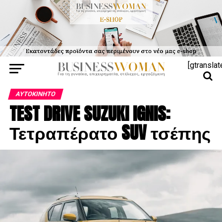
[gtranslat
ΑΥΤΟΚΊΝΗΤΟ
TEST DRIVE SUZUKI IGNIS:
Τετραπέρατο SUV τσέπης