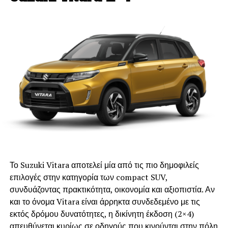
πωλήσεων και after sales με την υπογραφή της Italian
Όπλο του το πεντάρι σασμάν που έχει κλιμακωθεί έξυπνα
Motion (Alfa Romeo, FIAT, Jeep, FIAT Professional),
και τα μόλις 860 κιλά του αμαξώματος.
οπότε άριστη τεχνογνωσία και πανελλαδική κάλυψη.
Το χαμηλό βάρος ευθύνεται σε μεγάλο βαθμό και για την
Το T03 είναι διαθέσιμο σε λευκό, πράσινο, γκρι και μπλε
πάρα πολύ χαμηλή κατανάλωση του Ignis. Σε αστικό
χρώμα χωρίς χρέωση, ενώ το επίπεδο εξοπλισμού είναι
περιβάλλον αρκείται ακόμη και σε 4,5 λίτρα αμόλυβδης
τουλάχιστον εντυπωσιακό. Μεταξύ πολλών άλλων
ανά 100 χιλιόμετρα. Εντυπωσιακότατο επίτευγμα σε
υπάρχουν γυάλινη ηλιοροφή με διαγώνιο 42” και
πραγματικές συνθήκες, καθώς το νούμερο των 4,9 λίτρων
ηλεκτρικό σκίαστρο, κάμερα οπισθοπορείας και πίσω
/ 100 χλμ είναι αυτό που ανακοινώνει το εργοστάσιο σε
αισθητήρες παρκαρίσματος, σύστημα infotainment με
μικτές συνθήκες. Οι εκπομπές ρύπων βρίσκονται στα 110
online πλοήγηση και οθόνη αφής 10,1”. Κορυφαίος για
γραμμάρια διοξειδίου του άνθρακα ανά χιλιόμετρο και οι
την κατηγορία είναι και ο εξοπλισμός ασφάλειας, ο οποίος
επιδόσεις δεν υστερούν, με 0-100 χλμ./ώρα σε 12,7
συμπληρώνει την πολύ στιβαρή δομή του αμαξώματος με
δευτερόλεπτα και τελική ταχύτητα στα 165 χλµ./ώρα.
πακέτο 10 συστημάτων υποβοήθησης του οδηγού που
Το Suzuki Vitara αποτελεί μία από τις πιο δημοφιλείς
περιλαμβάνει μέχρι ανίχνευση τυφλού σημείου και
επιλογές στην κατηγορία των compact SUV,
προειδοποίηση για ασφαλές άνοιγμα των θυρών.
συνδυάζοντας πρακτικότητα, οικονομία και αξιοπιστία. Αν
και το όνομα Vitara είναι άρρηκτα συνδεδεμένο με τις
Ιδιαίτερα σύγχρονη είναι και η εφαρμογή Leapmotor app
εκτός δρόμου δυνατότητες, η δικίνητη έκδοση (2×4)
που επιτρέπει απομακρυσμένο έλεγχο λειτουργιών καθώς
απευθύνεται κυρίως σε οδηγούς που κινούνται στην πόλη